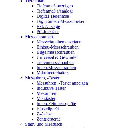
Tiefenmaß
Tiefenmaß anzeigen
Tiefenmaß (Analog)
Digital-Tiefenmaß
Dig.-Einbau-Messschieber
Ext. Anzeige
PC-Interface
Messschrauben
Messschrauben anzeigen
Einbau-Messschrauben
Bügelmessschrauben
Universal & Gewinde
Tiefenmessschauben
Innen-Messschrauben
Mikrometerhalter
Messuhren, -Taster
Messuhren, -Taster anzeigen
Induktive Taster
Messuhren
Messtaster
Innen-Feinmessgeräte
Einstellgerät
Z-Achse
Zentriergerät
Stativ und Messtisch