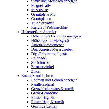
Stativ und Messtisch anzeigen
Magnetstativ
Messtische
Granitplatte M8
Granitplatten
Tuschierplatten
Rundlauf-Prüfmaschine
Höhenreißer+Anreißer
Höhenreißer+Anreißer anzeigen
Höhenreiß- u. Messgerät
Anreiß-Messschieber
Dig.-Anreiss-Messschieber
Dig.-Fräsereinstellgerät
Reißnadel
Streichmaße
Zentrierwinkel
Zirkel
Endmaß und Lehren
Endmaß und Lehren anzeigen
Parallelendmaß
Grenzlehrdorn aus Keramik
Grenz-Lehrdorne
Einstellring, Stahl
Einstellring, Keramik
Gewinde-Lehren