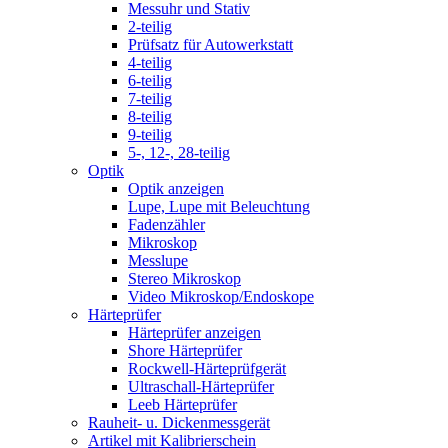
Messuhr und Stativ
2-teilig
Prüfsatz für Autowerkstatt
4-teilig
6-teilig
7-teilig
8-teilig
9-teilig
5-, 12-, 28-teilig
Optik
Optik anzeigen
Lupe, Lupe mit Beleuchtung
Fadenzähler
Mikroskop
Messlupe
Stereo Mikroskop
Video Mikroskop/Endoskope
Härteprüfer
Härteprüfer anzeigen
Shore Härteprüfer
Rockwell-Härteprüfgerät
Ultraschall-Härteprüfer
Leeb Härteprüfer
Rauheit- u. Dickenmessgerät
Artikel mit Kalibrierschein