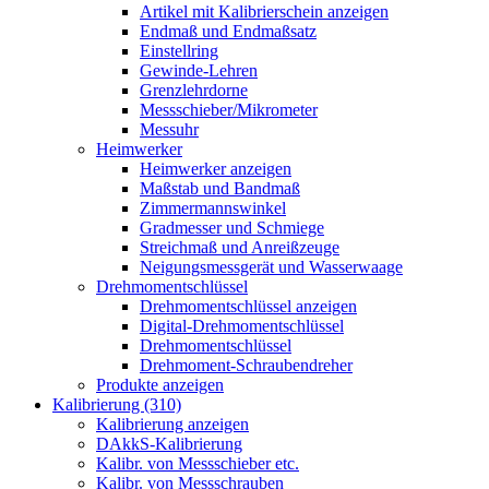
Artikel mit Kalibrierschein anzeigen
Endmaß und Endmaßsatz
Einstellring
Gewinde-Lehren
Grenzlehrdorne
Messschieber/Mikrometer
Messuhr
Heimwerker
Heimwerker anzeigen
Maßstab und Bandmaß
Zimmermannswinkel
Gradmesser und Schmiege
Streichmaß und Anreißzeuge
Neigungsmessgerät und Wasserwaage
Drehmomentschlüssel
Drehmomentschlüssel anzeigen
Digital-Drehmomentschlüssel
Drehmomentschlüssel
Drehmoment-Schraubendreher
Produkte anzeigen
Kalibrierung (310)
Kalibrierung anzeigen
DAkkS-Kalibrierung
Kalibr. von Messschieber etc.
Kalibr. von Messschrauben