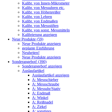
Kalibr. von Innen-Mikrometer
Kalibr. von Messuhren etc.
Kalibr. von Höhenreißer
Kalibr. von Lehren
Kalibr. von Endmaßen
Kalibr. von Messstiften
Kalibr. von sonst. Messmitteln
Kalibrierung anzeigen
Neue Produkte (59)
Neue Produkte anzeigen
geplante Einführung
Neuheiten!
Neue Produkte anzeigen
Sonderangebot! (390)
Sonderangebot! anzeigen
Auslaufartikel
Auslaufartikel anzeigen
A: Messschieber
A: Messschraube
A: Messuhr/Stativ
A: Endmaß
A: Winkel
A: Reißnadel
A: Zirkel
A: sonstiges