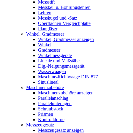
Messstift
Messkeil u. Bohrungslehren
Lehren
Messkugel und -Satz
Oberflächen-Vergleichplatte
Plangläser
Winkel, Gradmesser
Winkel, Gradmesser anzeigen
Winkel
Gradmesser
Winkelmessgeräte
Lineale und Maßstäbe
Dig.-Neigungsmessgerät
Wasserwaagen
Maschine-Richtwaage DIN 877
Sinuslineal
Maschinenzubehöre
Maschinenzubehöre anzeigen
Parallelanschlag
Parallelunterlagen
Schraubstock
Prismen
Kontrolldorne
Messzeugesatz
Messzeugesatz anzeigen