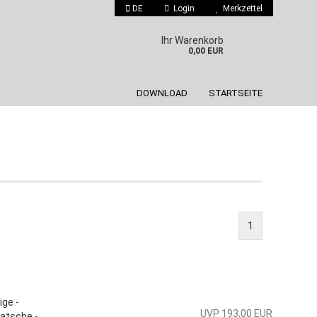
DE
Login
Merkzettel
 auswählen
Ihr Warenkorb
0,00 EUR
DOWNLOAD
STARTSEITE
Konto erstellen
Passwort vergessen?
1
ige -
UVP 193,00 EUR
atsche -