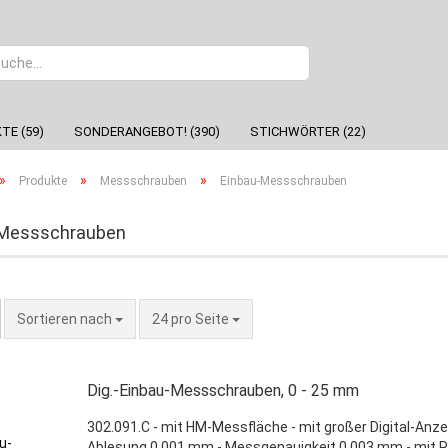
Sprache
TE (59)
SONDERANGEBOT! (390)
STICHWÖRTER (22)
»
»
»
Produkte
Messschrauben
Einbau-Messschrauben
-Messschrauben
Sortieren nach
24 pro Seite
Dig.-Einbau-Messschrauben, 0 - 25 mm
302.091.C - mit HM-Messfläche - mit großer Digital-Anze
Ablesung 0,001 mm - Messgenauigkeit 0,003 mm - mit R