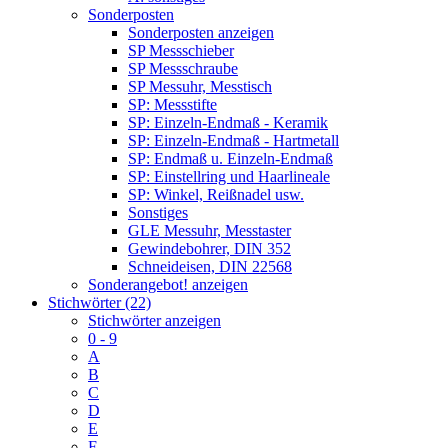
Sonderposten
Sonderposten anzeigen
SP Messschieber
SP Messschraube
SP Messuhr, Messtisch
SP: Messstifte
SP: Einzeln-Endmaß - Keramik
SP: Einzeln-Endmaß - Hartmetall
SP: Endmaß u. Einzeln-Endmaß
SP: Einstellring und Haarlineale
SP: Winkel, Reißnadel usw.
Sonstiges
GLE Messuhr, Messtaster
Gewindebohrer, DIN 352
Schneideisen, DIN 22568
Sonderangebot! anzeigen
Stichwörter (22)
Stichwörter anzeigen
0 - 9
A
B
C
D
E
F