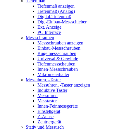
Tiefenmaß
Tiefenmaß anzeigen
Tiefenmaß (Analog)
Digital-Tiefenmaß
Dig.-Einbau-Messschieber
Ext. Anzeige
PC-Interface
Messschrauben
Messschrauben anzeigen
Einbau-Messschrauben
Bügelmessschrauben
Universal & Gewinde
Tiefenmessschauben
Innen-Messschrauben
Mikrometerhalter
Messuhren, -Taster
Messuhren, -Taster anzeigen
Induktive Taster
Messuhren
Messtaster
Innen-Feinmessgeräte
Einstellgerät
Z-Achse
Zentriergerät
Stativ und Messtisch