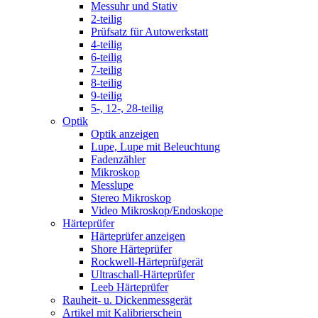
Messuhr und Stativ
2-teilig
Prüfsatz für Autowerkstatt
4-teilig
6-teilig
7-teilig
8-teilig
9-teilig
5-, 12-, 28-teilig
Optik
Optik anzeigen
Lupe, Lupe mit Beleuchtung
Fadenzähler
Mikroskop
Messlupe
Stereo Mikroskop
Video Mikroskop/Endoskope
Härteprüfer
Härteprüfer anzeigen
Shore Härteprüfer
Rockwell-Härteprüfgerät
Ultraschall-Härteprüfer
Leeb Härteprüfer
Rauheit- u. Dickenmessgerät
Artikel mit Kalibrierschein