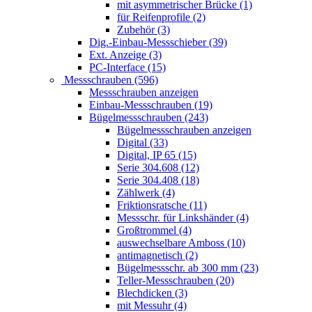
mit asymmetrischer Brücke (1)
für Reifenprofile (2)
Zubehör (3)
Dig.-Einbau-Messschieber (39)
Ext. Anzeige (3)
PC-Interface (15)
Messschrauben (596)
Messschrauben anzeigen
Einbau-Messschrauben (19)
Bügelmessschrauben (243)
Bügelmessschrauben anzeigen
Digital (33)
Digital, IP 65 (15)
Serie 304.608 (12)
Serie 304.408 (18)
Zählwerk (4)
Friktionsratsche (11)
Messschr. für Linkshänder (4)
Großtrommel (4)
auswechselbare Amboss (10)
antimagnetisch (2)
Bügelmessschr. ab 300 mm (23)
Teller-Messschrauben (20)
Blechdicken (3)
mit Messuhr (4)