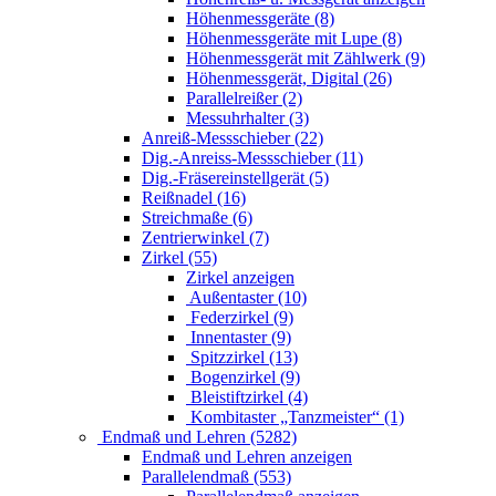
Höhenmessgeräte (8)
Höhenmessgeräte mit Lupe (8)
Höhenmessgerät mit Zählwerk (9)
Höhenmessgerät, Digital (26)
Parallelreißer (2)
Messuhrhalter (3)
Anreiß-Messschieber (22)
Dig.-Anreiss-Messschieber (11)
Dig.-Fräsereinstellgerät (5)
Reißnadel (16)
Streichmaße (6)
Zentrierwinkel (7)
Zirkel (55)
Zirkel anzeigen
Außentaster (10)
Federzirkel (9)
Innentaster (9)
Spitzzirkel (13)
Bogenzirkel (9)
Bleistiftzirkel (4)
Kombitaster „Tanzmeister“ (1)
Endmaß und Lehren (5282)
Endmaß und Lehren anzeigen
Parallelendmaß (553)