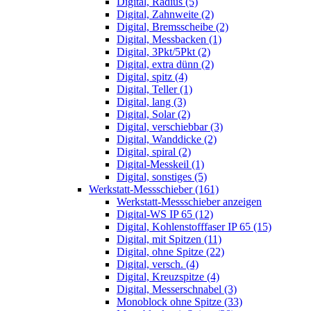
Digital, Radius (5)
Digital, Zahnweite (2)
Digital, Bremsscheibe (2)
Digital, Messbacken (1)
Digital, 3Pkt/5Pkt (2)
Digital, extra dünn (2)
Digital, spitz (4)
Digital, Teller (1)
Digital, lang (3)
Digital, Solar (2)
Digital, verschiebbar (3)
Digital, Wanddicke (2)
Digital, spiral (2)
Digital-Messkeil (1)
Digital, sonstiges (5)
Werkstatt-Messschieber (161)
Werkstatt-Messschieber anzeigen
Digital-WS IP 65 (12)
Digital, Kohlenstofffaser IP 65 (15)
Digital, mit Spitzen (11)
Digital, ohne Spitze (22)
Digital, versch. (4)
Digital, Kreuzspitze (4)
Digital, Messerschnabel (3)
Monoblock ohne Spitze (33)