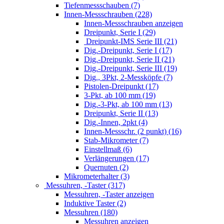
Tiefenmessschauben (7)
Innen-Messschrauben (228)
Innen-Messschrauben anzeigen
Dreipunkt, Serie I (29)
Dreipunkt-IMS Serie III (21)
Dig.-Dreipunkt, Serie I (17)
Dig.-Dreipunkt, Serie II (21)
Dig.-Dreipunkt, Serie III (19)
Dig., 3Pkt, 2-Messköpfe (7)
Pistolen-Dreipunkt (17)
3-Pkt, ab 100 mm (19)
Dig.-3-Pkt, ab 100 mm (13)
Dreipunkt, Serie II (13)
Dig.-Innen, 2pkt (4)
Innen-Messschr. (2 punkt) (16)
Stab-Mikrometer (7)
Einstellmaß (6)
Verlängerungen (17)
Quernuten (2)
Mikrometerhalter (3)
Messuhren, -Taster (317)
Messuhren, -Taster anzeigen
Induktive Taster (2)
Messuhren (180)
Messuhren anzeigen