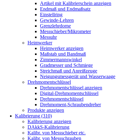
Artikel mit Kalibrierschein anzeigen
Endmaß und Endmaßsatz
Einstellring
Gewinde-Lehren
Grenzlehrdorne
Messschieber/Mikrometer
Messuhr
Heimwerker
Heimwerker anzeigen
Maßstab und Bandmaß
Zimmermannswinkel
Gradmesser und Schmiege
Streichmaß und Anreißzeuge
Neigungsmessgerät und Wasserwaage
Drehmomentschlüssel
Drehmomentschlüssel anzeigen
Digital-Drehmomentschlüssel
Drehmomentschlüssel
Drehmoment-Schraubendreher
Produkte anzeigen
Kalibrierung (310)
Kalibrierung anzeigen
DAkkS-Kalibrierung
Kalibr. von Messschieber etc.
Kalibr. von Messschrauben