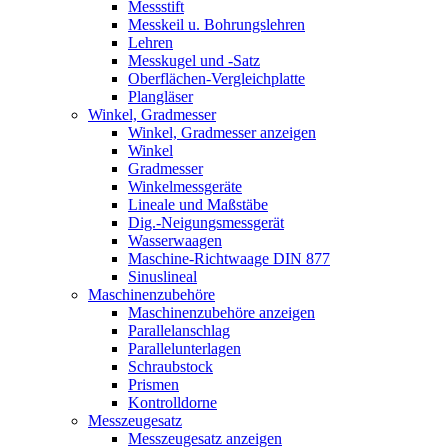
Messstift
Messkeil u. Bohrungslehren
Lehren
Messkugel und -Satz
Oberflächen-Vergleichplatte
Plangläser
Winkel, Gradmesser
Winkel, Gradmesser anzeigen
Winkel
Gradmesser
Winkelmessgeräte
Lineale und Maßstäbe
Dig.-Neigungsmessgerät
Wasserwaagen
Maschine-Richtwaage DIN 877
Sinuslineal
Maschinenzubehöre
Maschinenzubehöre anzeigen
Parallelanschlag
Parallelunterlagen
Schraubstock
Prismen
Kontrolldorne
Messzeugesatz
Messzeugesatz anzeigen