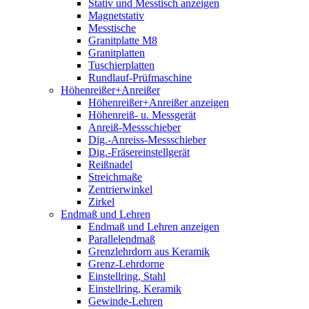
Stativ und Messtisch anzeigen
Magnetstativ
Messtische
Granitplatte M8
Granitplatten
Tuschierplatten
Rundlauf-Prüfmaschine
Höhenreißer+Anreißer
Höhenreißer+Anreißer anzeigen
Höhenreiß- u. Messgerät
Anreiß-Messschieber
Dig.-Anreiss-Messschieber
Dig.-Fräsereinstellgerät
Reißnadel
Streichmaße
Zentrierwinkel
Zirkel
Endmaß und Lehren
Endmaß und Lehren anzeigen
Parallelendmaß
Grenzlehrdorn aus Keramik
Grenz-Lehrdorne
Einstellring, Stahl
Einstellring, Keramik
Gewinde-Lehren