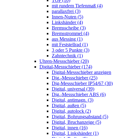
TOP (10)
mit rundem Tiefenmaß (4)
parallaxfrei (3)
Innen-Nuten (5)
Linkshänder (4)
Bremsscheibe (3)
Bremsstrommel (4)
aus Messing (1)
mit Feststellrad (1)
3 oder 5 Punkte (3)
Zahntechnik (1)
Uhren-Messschieber (20)
Digital-Messschieber (174)
Digital-Messschieber anzeigen
Dig.-Messschieber (25)
Dig-Messschieber IP54/67 (30)
Digital, universal (39)
Dig.-Messschieber ABS (6)
Digital, antimagn. (3)
Digital, außen (5)
Digital, autolock (2)
Digital, Bohrungsabstand (5)
Digital, Bruchanzeige (5)
Digital, innen (16)
Digital, Linkshänder (1)