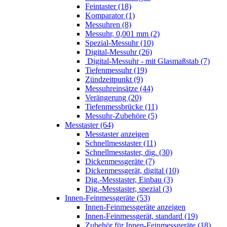
Feintaster (18)
Komparator (1)
Messuhren (8)
Messuhr, 0,001 mm (2)
Spezial-Messuhr (10)
Digital-Messuhr (26)
Digital-Messuhr - mit Glasmaßstab (7)
Tiefenmessuhr (19)
Zündzeitpunkt (9)
Messuhreinsätze (44)
Verängerung (20)
Tiefenmessbrücke (11)
Messuhr-Zubehöre (5)
Messtaster (64)
Messtaster anzeigen
Schnellmesstaster (11)
Schnellmesstaster, dig. (30)
Dickenmessgeräte (7)
Dickenmessgerät, digital (10)
Dig.-Messtaster, Einbau (3)
Dig.-Messtaster, spezial (3)
Innen-Feinmessgeräte (53)
Innen-Feinmessgeräte anzeigen
Innen-Feinmessgerät, standard (19)
Zubehör für Innen-Feinmessgeräte (18)