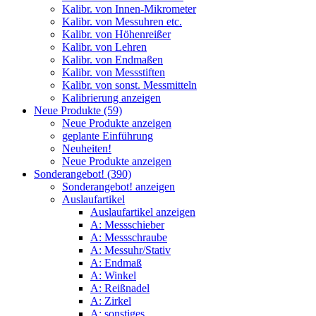
Kalibr. von Innen-Mikrometer
Kalibr. von Messuhren etc.
Kalibr. von Höhenreißer
Kalibr. von Lehren
Kalibr. von Endmaßen
Kalibr. von Messstiften
Kalibr. von sonst. Messmitteln
Kalibrierung anzeigen
Neue Produkte (59)
Neue Produkte anzeigen
geplante Einführung
Neuheiten!
Neue Produkte anzeigen
Sonderangebot! (390)
Sonderangebot! anzeigen
Auslaufartikel
Auslaufartikel anzeigen
A: Messschieber
A: Messschraube
A: Messuhr/Stativ
A: Endmaß
A: Winkel
A: Reißnadel
A: Zirkel
A: sonstiges