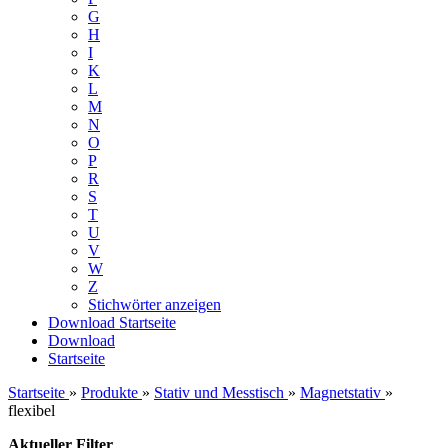
G
H
I
K
L
M
N
O
P
R
S
T
U
V
W
Z
Stichwörter anzeigen
Download
Startseite
Download
Startseite
Startseite
»
Produkte
»
Stativ und Messtisch
»
Magnetstativ
»
flexibel
Aktueller Filter