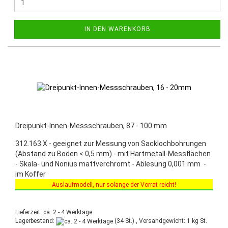
IN DEN WARENKORB
Dreipunkt-Innen-Messschrauben, 87 - 100 mm
312.163.X - geeignet zur Messung von Sacklochbohrungen
(Abstand zu Boden < 0,5 mm) - mit Hartmetall-Messflächen
- Skala- und Nonius mattverchromt - Ablesung 0,001 mm -
im Koffer
Auslaufmodell, nur solange der Vorrat reicht!
Sonderaktion vom 03.03.2025 bis 30.06.2025!
Lieferzeit: ca. 2 - 4 Werktage
Lagerbestand:
(34 St.) , Versandgewicht:
1
kg St.