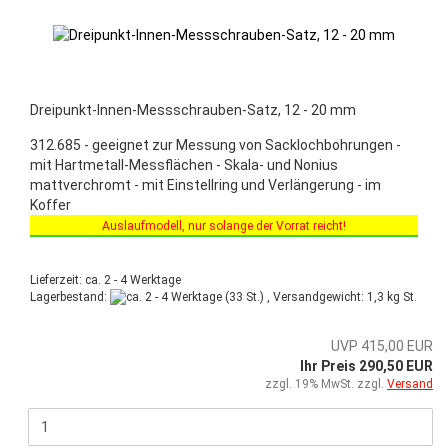
Dreipunkt-Innen-Messschrauben-Satz, 12 - 20 mm
312.685 - geeignet zur Messung von Sacklochbohrungen -
mit Hartmetall-Messflächen - Skala- und Nonius
mattverchromt - mit Einstellring und Verlängerung - im
Koffer
Auslaufmodell, nur solange der Vorrat reicht!
Sonderaktion vom 03.03.2025 bis 30.06.2025!
Lieferzeit: ca. 2 - 4 Werktage
Lagerbestand:
(33 St.) , Versandgewicht:
1,3
kg St.
UVP 415,00 EUR
Ihr Preis 290,50 EUR
zzgl. 19% MwSt. zzgl.
Versand