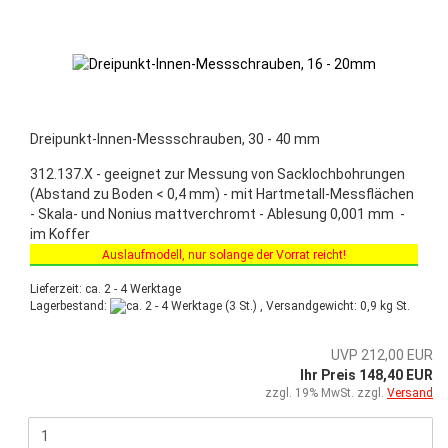
Dreipunkt-Innen-Messschrauben, 30 - 40 mm
312.137.X - geeignet zur Messung von Sacklochbohrungen
(Abstand zu Boden < 0,4 mm) - mit Hartmetall-Messflächen
- Skala- und Nonius mattverchromt - Ablesung 0,001 mm -
im Koffer
Auslaufmodell, nur solange der Vorrat reicht!
Sonderaktion vom 03.03.2025 bis 30.06.2025!
Lieferzeit: ca. 2 - 4 Werktage
Lagerbestand:
(3 St.) , Versandgewicht:
0,9
kg St.
UVP 212,00 EUR
Ihr Preis 148,40 EUR
zzgl. 19% MwSt. zzgl.
Versand