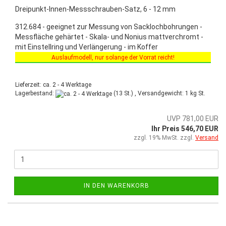
Dreipunkt-Innen-Messschrauben-Satz, 6 - 12 mm
312.684 - geeignet zur Messung von Sacklochbohrungen -
Messfläche gehärtet - Skala- und Nonius mattverchromt -
mit Einstellring und Verlängerung - im Koffer
Auslaufmodell, nur solange der Vorrat reicht!
Sonderaktion vom 03.03.2025 bis 30.06.2025!
Lieferzeit: ca. 2 - 4 Werktage
Lagerbestand:
(13 St.) , Versandgewicht:
1
kg St.
UVP 781,00 EUR
Ihr Preis 546,70 EUR
zzgl. 19% MwSt. zzgl.
Versand
IN DEN WARENKORB