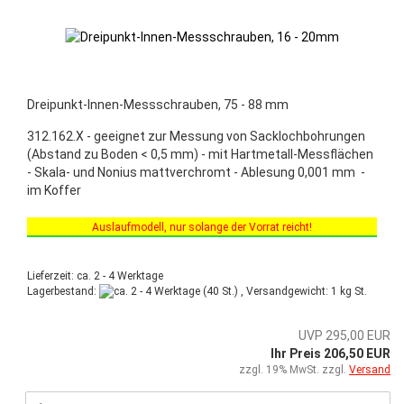
Dreipunkt-Innen-Messschrauben, 75 - 88 mm
312.162.X - geeignet zur Messung von Sacklochbohrungen
(Abstand zu Boden < 0,5 mm) - mit Hartmetall-Messflächen
- Skala- und Nonius mattverchromt - Ablesung 0,001 mm -
im Koffer
Auslaufmodell, nur solange der Vorrat reicht!
Sonderaktion vom 03.03.2025 bis 30.06.2025!
Lieferzeit: ca. 2 - 4 Werktage
Lagerbestand:
(40 St.) , Versandgewicht:
1
kg St.
UVP 295,00 EUR
Ihr Preis 206,50 EUR
zzgl. 19% MwSt. zzgl.
Versand