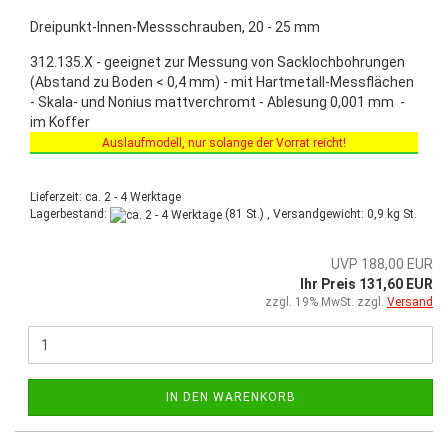
Dreipunkt-Innen-Messschrauben, 20 - 25 mm
312.135.X - geeignet zur Messung von Sacklochbohrungen
(Abstand zu Boden < 0,4 mm) - mit Hartmetall-Messflächen
- Skala- und Nonius mattverchromt - Ablesung 0,001 mm -
im Koffer
Auslaufmodell, nur solange der Vorrat reicht!
Sonderaktion vom 03.03.2025 bis 30.06.2025!
Lieferzeit: ca. 2 - 4 Werktage
Lagerbestand:
(81 St.) , Versandgewicht:
0,9
kg St.
UVP 188,00 EUR
Ihr Preis 131,60 EUR
zzgl. 19% MwSt. zzgl.
Versand
IN DEN WARENKORB