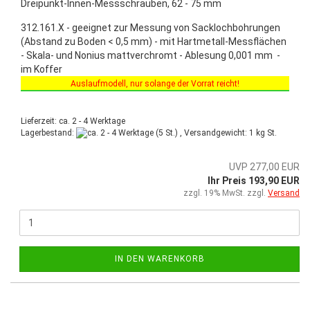
Dreipunkt-Innen-Messschrauben, 62 - 75 mm
312.161.X - geeignet zur Messung von Sacklochbohrungen
(Abstand zu Boden < 0,5 mm) - mit Hartmetall-Messflächen
- Skala- und Nonius mattverchromt - Ablesung 0,001 mm -
im Koffer
Auslaufmodell, nur solange der Vorrat reicht!
Sonderaktion vom 03.03.2025 bis 30.06.2025!
Lieferzeit: ca. 2 - 4 Werktage
Lagerbestand:
(5 St.) , Versandgewicht:
1
kg St.
UVP 277,00 EUR
Ihr Preis 193,90 EUR
zzgl. 19% MwSt. zzgl.
Versand
IN DEN WARENKORB