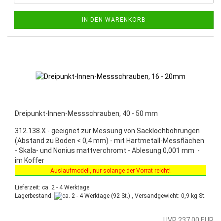
IN DEN WARENKORB
Dreipunkt-Innen-Messschrauben, 40 - 50 mm
312.138.X - geeignet zur Messung von Sacklochbohrungen
(Abstand zu Boden < 0,4 mm) - mit Hartmetall-Messflächen
- Skala- und Nonius mattverchromt - Ablesung 0,001 mm -
im Koffer
Auslaufmodell, nur solange der Vorrat reicht!
Sonderaktion vom 03.03.2025 bis 30.06.2025!
Lieferzeit: ca. 2 - 4 Werktage
Lagerbestand:
(92 St.) , Versandgewicht:
0,9
kg St.
UVP 237,00 EUR