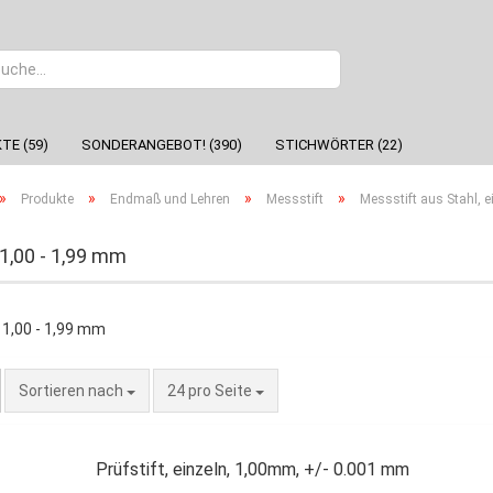
Sprache
TE (59)
SONDERANGEBOT! (390)
STICHWÖRTER (22)
»
»
»
»
Produkte
Endmaß und Lehren
Messstift
Messstift aus Stahl, e
 1,00 - 1,99 mm
Sortieren nach
24 pro Seite
Prüfstift, einzeln, 1,00mm, +/- 0.001 mm