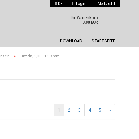
DE
Login
Merkzettel
 auswählen
Ihr Warenkorb
0,00 EUR
DOWNLOAD
STARTSEITE
»
inzeln
Einzeln, 1,00 - 1,99 mm
Konto erstellen
Passwort vergessen?
1
2
3
4
5
»