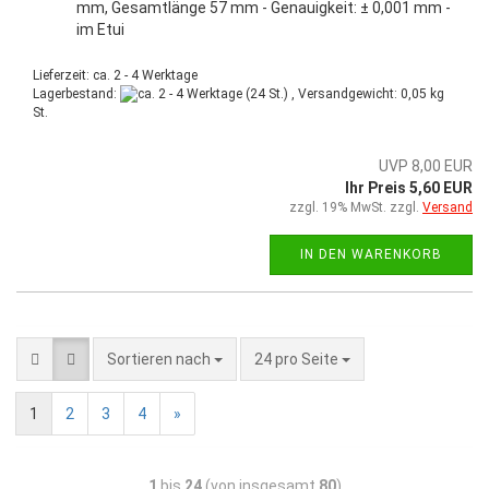
mm, Gesamtlänge 57 mm - Genauigkeit: ± 0,001 mm -
im Etui
Lieferzeit: ca. 2 - 4 Werktage
Lagerbestand:
(24 St.) , Versandgewicht:
0,05
kg
St.
UVP 8,00 EUR
Ihr Preis 5,60 EUR
zzgl. 19% MwSt. zzgl.
Versand
IN DEN WARENKORB
Sortieren nach
24 pro Seite
1
2
3
4
»
1
bis
24
(von insgesamt
80
)