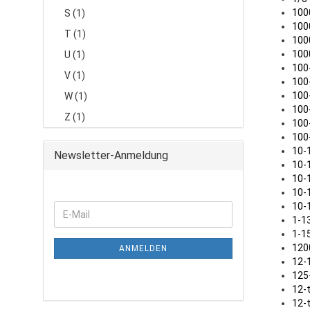
1000-
S (1)
1000-
T (1)
1000-
1000-
U (1)
100-1
V (1)
100-1
100-2
W (1)
100-2
Z (1)
100-2
100-3
10-10
Newsletter-Anmeldung
10-12 
10-16
10-17
10-18 
1-13 .
1-15 .
1200-
ANMELDEN
12-16 
125-1
12-tei
12-tlg