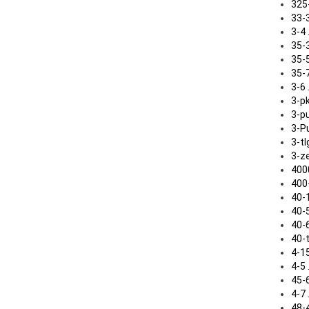
325-3
33-33
3-4 . 
35-30
35-50 
35-70 
3-6 . 
3-pkt.
3-pun
3-P
3-tlg.
3-zeil
4000 .
400-5
40-10
40-50 
40-60 
40-tlg
4-150 
4-5 . 
45-65 
4-7 . 
48-40 