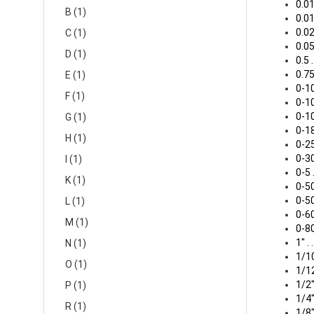
0.01 .
B (1)
0.01 .
0.02 .
C (1)
0.05 .
D (1)
0.5 . .
0.75 .
E (1)
0-10 .
F (1)
0-100 
0-100
G (1)
0-180°
H (1)
0-25 .
0-300 
I (1)
0-5 . 
K (1)
0-50 .
0-500 
L (1)
0-60 .
M (1)
0-80 .
1" . . 
N (1)
1/100
O (1)
1/128
1/2" .
P (1)
1/4" .
R (1)
1/8" .