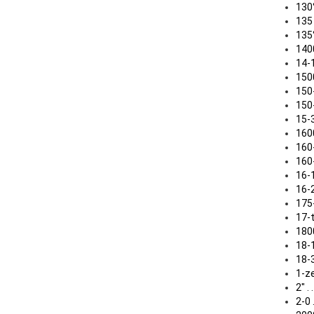
130° .
135 . 
135° .
1400-
14-15
1500 .
150-1
150-3
15-30 
1600-
160-1
160-2
16-15
16-20 
175-2
17-tei
1800-
18-16
18-35 
1-zeil
2" . . 
2-0 . 