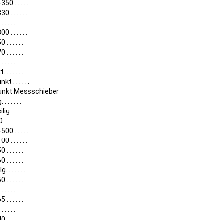
50 . . . . . .
0 . . . . . .
. . . . .
0 . . . . . .
. . . . . .
. . . . . .
. . . . .
 . . . . . .
kt . . . . . .
unkt Messschieber
 . . . . . .
ig . . . . . .
 . . . . .
00 . . . . . .
0 . . . . . .
. . . . . .
. . . . . .
. . . . . . .
. . . . . .
. . . . .
. . . . . .
. . . . .
. . . . . .