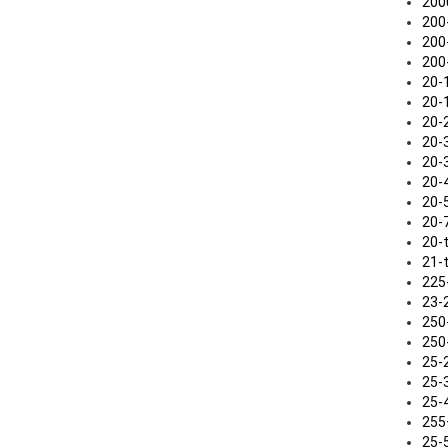
2000 .
200-2
200-3
200-5
20-16
20-17
20-25 
20-30 
20-35 
20-40 
20-50 
20-75 
20-tlg
21-tei
225-2
23-20
250-2
250-4
25-28 
25-30 
25-45 
255+5
25-50 