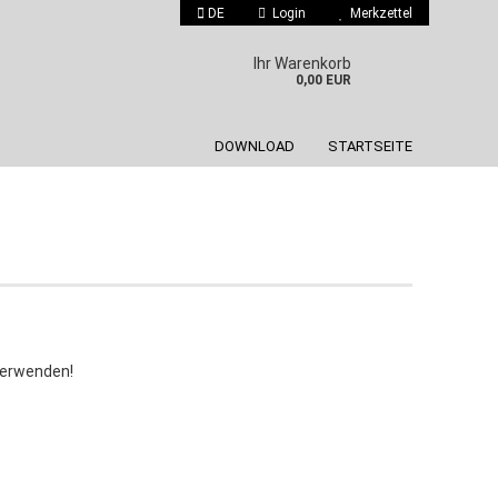
DE
Login
Merkzettel
 auswählen
Ihr Warenkorb
0,00 EUR
DOWNLOAD
STARTSEITE
Konto erstellen
Passwort vergessen?
 verwenden!