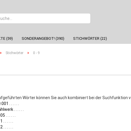
Sprache
TE (59)
SONDERANGEBOT! (390)
STICHWÖRTER (22)
»
»
Stichwörter
0 - 9
aufgeführten Wörter können Sie auch kombiniert bei der Suchfunktion
001 . . . . . .
lwerk . . . . . .
5 . . . . . .
. . . . . .
. . . . . .