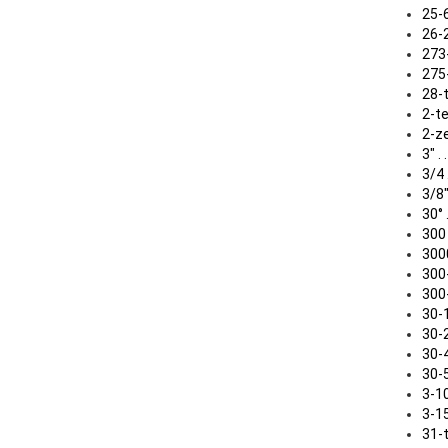
25-6 .
26-20
273-tl
275-3
28-tei
2-teil
2-zeil
3" . . 
3/4 . 
3/8" .
30° . 
300 . 
3000 .
300-3
300-4
30-10
30-25
30-40 
30-50 
3-100 
3-150 
31-tlg