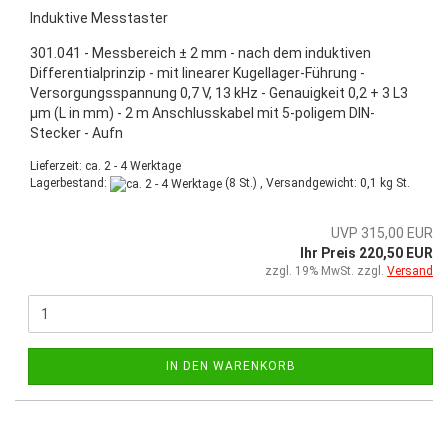
Induktive Messtaster
301.041 - Messbereich ± 2 mm - nach dem induktiven
Differentialprinzip - mit linearer Kugellager-Führung -
Versorgungsspannung 0,7 V, 13 kHz - Genauigkeit 0,2 + 3 L3
µm (L in mm) - 2 m Anschlusskabel mit 5-poligem DIN-
Stecker - Aufn
Lieferzeit: ca. 2 - 4 Werktage
Lagerbestand:
(8 St.) , Versandgewicht:
0,1
kg St.
UVP 315,00 EUR
Ihr Preis 220,50 EUR
zzgl. 19% MwSt. zzgl.
Versand
IN DEN WARENKORB