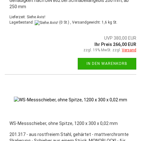
Genauigkeit nach DIN 862 bei Schnabellängebis 200 mm, ab
250 mm
Lieferzeit: Siehe Avis!
Lagerbestand:
(0 St.) , Versandgewicht:
1,6
kg St.
UVP 380,00 EUR
Ihr Preis 266,00 EUR
zzgl. 19% MwSt. zzgl.
Versand
IN DEN WARENKORB
WS-Messschieber, ohne Spitze, 1200 x 300 x 0,02 mm
201.317 - aus rostfreiem Stahl, gehärtet - mattverchromte
Skalierung - Schieber aus einem Stück, MONOBLOCK! - für