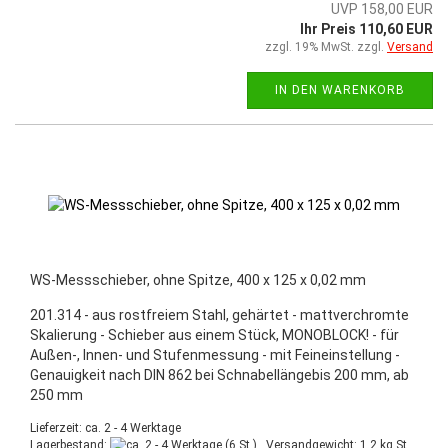
UVP 158,00 EUR
Ihr Preis 110,60 EUR
zzgl. 19% MwSt. zzgl.
Versand
IN DEN WARENKORB
WS-Messschieber, ohne Spitze, 400 x 125 x 0,02 mm
201.314 - aus rostfreiem Stahl, gehärtet - mattverchromte
Skalierung - Schieber aus einem Stück, MONOBLOCK! - für
Außen-, Innen- und Stufenmessung - mit Feineinstellung -
Genauigkeit nach DIN 862 bei Schnabellängebis 200 mm, ab
250 mm
Lieferzeit: ca. 2 - 4 Werktage
Lagerbestand:
(6 St.) , Versandgewicht:
1,2
kg St.