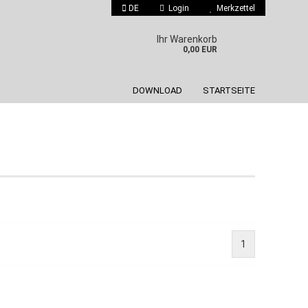
DE
Login
Merkzettel
 auswählen
Ihr Warenkorb
0,00 EUR
DOWNLOAD
STARTSEITE
Konto erstellen
Passwort vergessen?
1