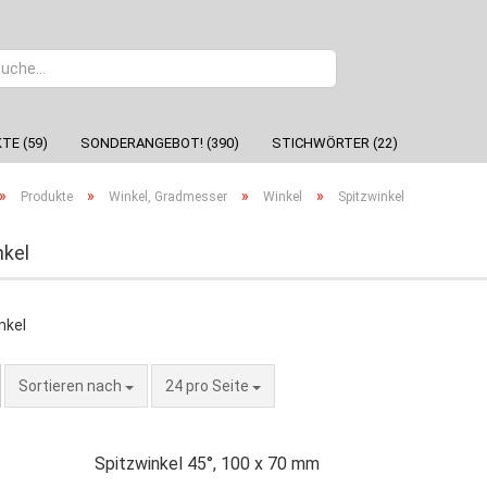
Sprache
TE (59)
SONDERANGEBOT! (390)
STICHWÖRTER (22)
»
»
»
»
Produkte
Winkel, Gradmesser
Winkel
Spitzwinkel
nkel
Sortieren nach
24 pro Seite
Spitzwinkel 45°, 100 x 70 mm