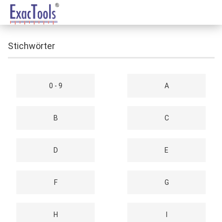
Stichwörter
0 - 9
A
B
C
D
E
F
G
H
I