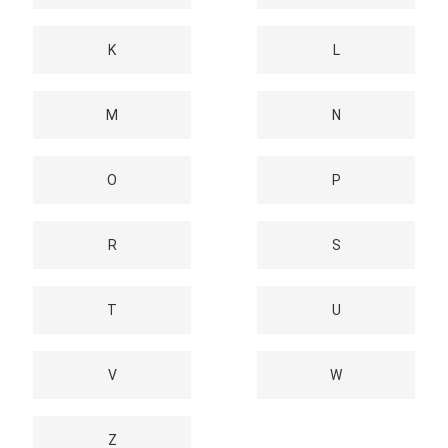
K
L
M
N
O
P
R
S
T
U
V
W
Z