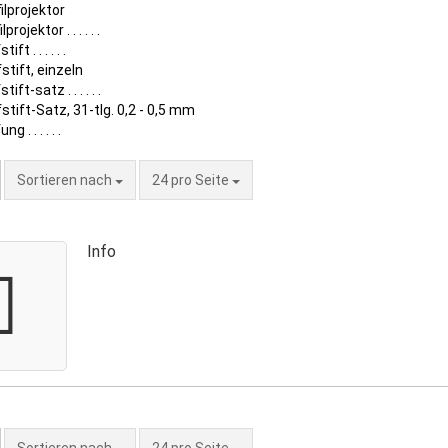
ilprojektor
lprojektor . . . . . .
tift . . . . . .
stift, einzeln
tift-satz . . . . . .
stift-Satz, 31-tlg. 0,2 - 0,5 mm
ng . . . . . .
Sortieren nach
24 pro Seite
Info