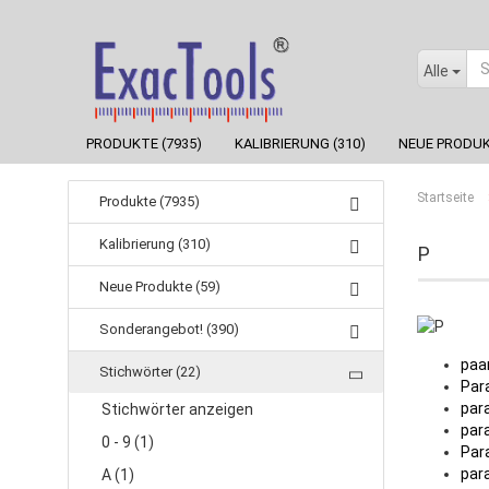
Alle
PRODUKTE (7935)
KALIBRIERUNG (310)
NEUE PRODUK
Startseite
Produkte (7935)
Kalibrierung (310)
P
Neue Produkte (59)
Sonderangebot! (390)
paar .
Stichwörter (22)
Par
paral
Stichwörter anzeigen
para
0 - 9 (1)
Par
para
A (1)