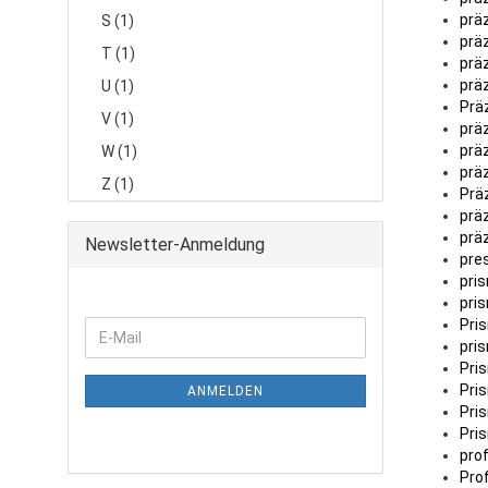
prä
S (1)
präz
T (1)
präz
präz
U (1)
Prä
V (1)
präz
prä
W (1)
prä
Z (1)
Prä
präz
präzi
Newsletter-Anmeldung
prese
pris
prism
Pri
pris
Pri
Pri
ANMELDEN
Pri
Pri
profi
Pro