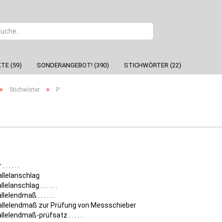
Sprache
TE (59)
SONDERANGEBOT! (390)
STICHWÖRTER (22)
»
»
Stichwörter
P
 . . . . .
allelanschlag
lelanschlag . . . . . .
llelendmaß . . . . . .
allelendmaß zur Prüfung von Messschieber
llelendmaß-prüfsatz . . . . .