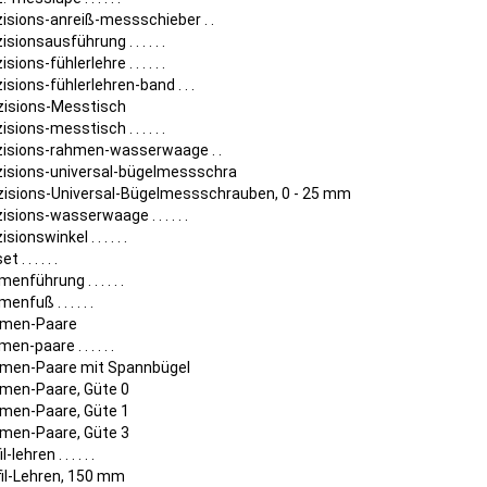
zisions-anreiß-messschieber . .
isionsausführung . . . . . .
isions-fühlerlehre . . . . . .
isions-fühlerlehren-band . . .
zisions-Messtisch
isions-messtisch . . . . . .
zisions-rahmen-wasserwaage . .
zisions-universal-bügelmessschra
zisions-Universal-Bügelmessschrauben, 0 - 25 mm
isions-wasserwaage . . . . . .
sionswinkel . . . . . .
t . . . . . .
menführung . . . . . .
enfuß . . . . . .
smen-Paare
men-paare . . . . . .
smen-Paare mit Spannbügel
smen-Paare, Güte 0
smen-Paare, Güte 1
smen-Paare, Güte 3
l-lehren . . . . . .
fil-Lehren, 150 mm