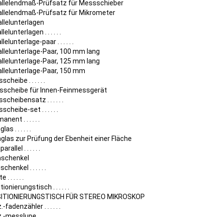
allelendmaß-Prüfsatz für Messschieber
allelendmaß-Prüfsatz für Mikrometer
llelunterlagen
lelunterlagen . . . . . .
llelunterlage-paar . . . . . .
allelunterlage-Paar, 100 mm lang
allelunterlage-Paar, 125 mm lang
allelunterlage-Paar, 150 mm
cheibe . . . . . .
sscheibe für Innen-Feinmessgerät
scheibensatz . . . . . .
scheibe-set . . . . . .
nent . . . . . .
las . . . . . .
glas zur Prüfung der Ebenheit einer Fläche
arallel . . . . . .
nschenkel
chenkel . . . . . .
 . . . . . .
tionierungstisch . . . . . .
ITIONIERUNGSTISCH FÜR STEREO MIKROSKOP
.-fadenzähler . . . . . .
.-messlupe . . . . . .