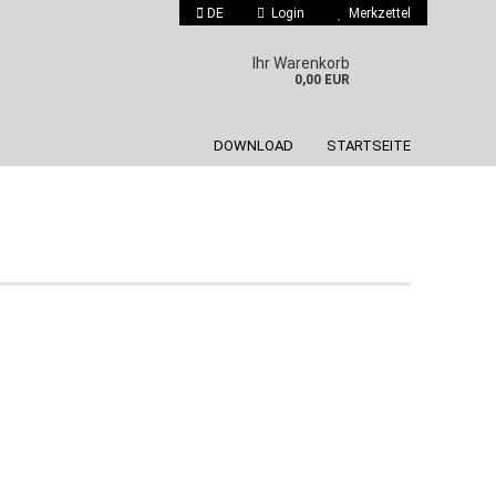
DE
Login
Merkzettel
 auswählen
Ihr Warenkorb
0,00 EUR
DOWNLOAD
STARTSEITE
Konto erstellen
Passwort vergessen?