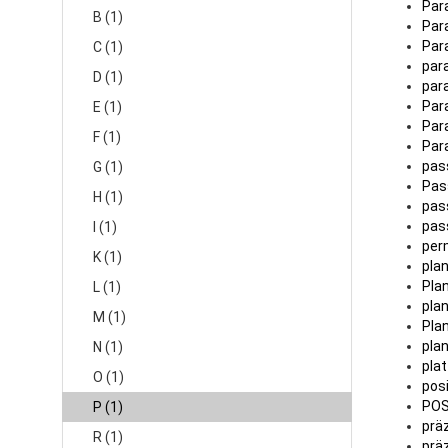
Par
B (1)
Par
Para
C (1)
paral
D (1)
para
Par
E (1)
Par
F (1)
Par
passs
G (1)
Pas
H (1)
pass
pass
I (1)
perma
K (1)
plang
Plan
L (1)
planp
M (1)
Pla
plans
N (1)
platte
O (1)
posi
POS
P (1)
präz
R (1)
präz