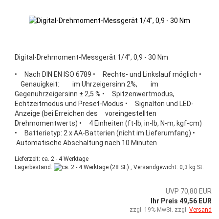
Digital-Drehmoment-Messgerät 1/4", 0,9 - 30 Nm
• Nach DIN EN ISO 6789 • Rechts- und Linkslauf möglich •
Genauigkeit: im Uhrzeigersinn 2%, im
Gegenuhrzeigersinn ± 2,5 % • Spitzenwertmodus,
Echtzeitmodus und Preset-Modus • Signalton und LED-
Anzeige (bei Erreichen des voreingestellten
Drehmomentwerts) • 4 Einheiten (ft-lb, in-lb, N-m, kgf-cm)
• Batterietyp: 2 x AA-Batterien (nicht im Lieferumfang) •
Automatische Abschaltung nach 10 Minuten
Lieferzeit: ca. 2 - 4 Werktage
Lagerbestand:
(28 St.) , Versandgewicht:
0,3
kg St.
UVP 70,80 EUR
Ihr Preis 49,56 EUR
zzgl. 19% MwSt. zzgl.
Versand