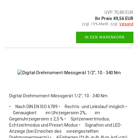
UVP 70,80 EUR
Ihr Preis 49,56 EUR
zzgl. 19% MwSt. zzgl.
Versand
IN DEN WARENKORB
Digital-Drehmoment-Messgerät 1/2", 10 - 340 Nm
• Nach DIN EN ISO 6789 • Rechts- und Linkslauf möglich •
Genauigkeit: im Uhrzeigersinn 2%, im
Gegenuhrzeigersinn ± 2,5 % • Spitzenwertmodus,
Echtzeitmodus und Preset-Modus • Signalton und LED-
Anzeige (bei Erreichen des voreingestellten
Drehmomentwerts) • 4 Einheiten (ft-lb, in-lb, N-m, kgf-cm)