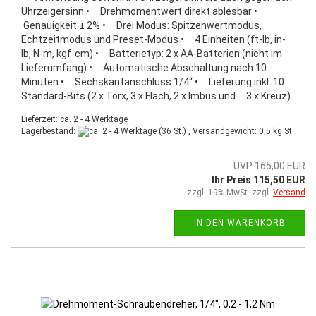
Uhrzeigersinn • Drehmomentwert direkt ablesbar •
Genauigkeit ± 2% • Drei Modus: Spitzenwertmodus,
Echtzeitmodus und Preset-Modus • 4 Einheiten (ft-lb, in-
lb, N-m, kgf-cm) • Batterietyp: 2 x AA-Batterien (nicht im
Lieferumfang) • Automatische Abschaltung nach 10
Minuten • Sechskantanschluss 1/4“ • Lieferung inkl. 10
Standard-Bits (2 x Torx, 3 x Flach, 2 x Imbus und 3 x Kreuz)
Lieferzeit: ca. 2 - 4 Werktage
Lagerbestand:
(36 St.) , Versandgewicht:
0,5
kg St.
UVP 165,00 EUR
Ihr Preis 115,50 EUR
zzgl. 19% MwSt. zzgl.
Versand
IN DEN WARENKORB