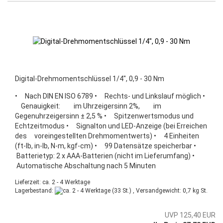
Digital-Drehmomentschlüssel 1/4", 0,9 - 30 Nm
• Nach DIN EN ISO 6789 • Rechts- und Linkslauf möglich •
Genauigkeit: im Uhrzeigersinn 2%, im
Gegenuhrzeigersinn ± 2,5 % • Spitzenwertsmodus und
Echtzeitmodus • Signalton und LED-Anzeige (bei Erreichen
des voreingestellten Drehmomentwerts) • 4 Einheiten
(ft-lb, in-lb, N-m, kgf-cm) • 99 Datensätze speicherbar •
Batterietyp: 2 x AAA-Batterien (nicht im Lieferumfang) •
Automatische Abschaltung nach 5 Minuten
Lieferzeit: ca. 2 - 4 Werktage
Lagerbestand:
(33 St.) , Versandgewicht:
0,7
kg St.
UVP 125,40 EUR