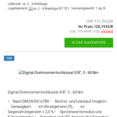
Lieferzeit: ca. 2 - 4 Werktage
Lagerbestand:
(67 St.) , Versandgewicht:
1
kg St.
UVP 171,70 EUR
Ihr Preis 120,19 EUR
zzgl. 19% MwSt. zzgl.
Versand
IN DEN WARENKORB
TOP
Digital-Drehmomentschlüssel 3/8", 3 - 60 Nm
• Nach DIN EN ISO 6789 • Rechts- und Linkslauf möglich •
Genauigkeit: im Uhrzeigersinn 2%, im
Gegenuhrzeigersinn ± 2,5 % • Spitzenwertsmodus und
Echtzeitmodus • Signalton und LED-Anzeige (bei Erreichen