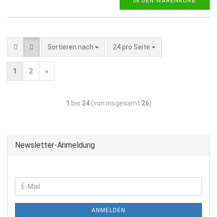
IN DEN WARENKORB
Sortieren nach
24 pro Seite
1
2
»
1
bis
24
(von insgesamt
26
)
Newsletter-Anmeldung
ANMELDEN