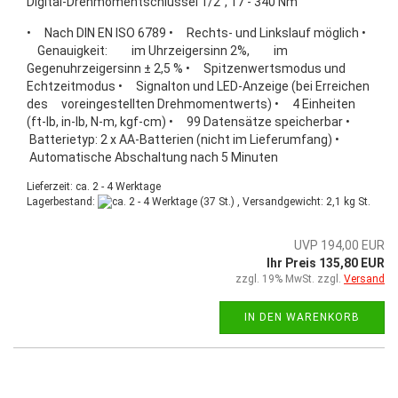
Digital-Drehmomentschlüssel 1/2", 17 - 340 Nm
• Nach DIN EN ISO 6789 • Rechts- und Linkslauf möglich •
Genauigkeit: im Uhrzeigersinn 2%, im
Gegenuhrzeigersinn ± 2,5 % • Spitzenwertsmodus und
Echtzeitmodus • Signalton und LED-Anzeige (bei Erreichen
des voreingestellten Drehmomentwerts) • 4 Einheiten
(ft-lb, in-lb, N-m, kgf-cm) • 99 Datensätze speicherbar •
Batterietyp: 2 x AA-Batterien (nicht im Lieferumfang) •
Automatische Abschaltung nach 5 Minuten
Lieferzeit: ca. 2 - 4 Werktage
Lagerbestand:
(37 St.) , Versandgewicht:
2,1
kg St.
UVP 194,00 EUR
Ihr Preis 135,80 EUR
zzgl. 19% MwSt. zzgl.
Versand
IN DEN WARENKORB