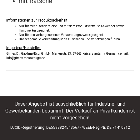
mit Ratsche
Informationen zur Produktsicherheit:
Nur für technisch versierte und mit dem Produkt vertraute Anwender sowie
Handwerker geeignet.
Nur für den vorhergesehenen Verwendungszweck geeignet.
Unsachgemäße Verwendung kann zu Schäden und Verletzungen führen.
Importeur/Hersteller:
Gimex Dr. Gao Imp/Exp. GmbH, Merkurstr. 23, 67663 Kaiserslautern / Germany, email:
Info@gimex-messzeuge.de
Unser Angebot ist ausschließlich für Industrie- und
Gewerbekunden bestimmt. Der Verkauf an Privatkunden ist
nicht vorgesehen!
LUCID-Registrierung: DE5593824543567 - WEEE-Reg.-Nr. DE 71410812