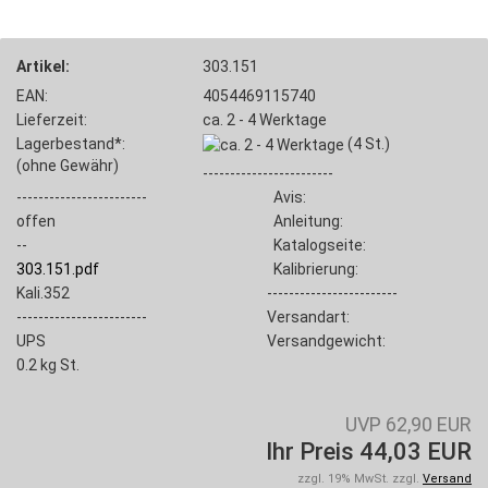
Artikel:
303.151
EAN:
4054469115740
Lieferzeit:
ca. 2 - 4 Werktage
Lagerbestand*:
(4
St.)
(ohne Gewähr)
------------------------
------------------------
Avis:
offen
Anleitung:
--
Katalogseite:
303.151.pdf
Kalibrierung:
Kali.352
------------------------
------------------------
Versandart:
UPS
Versandgewicht:
0.2
kg St.
UVP 62,90 EUR
Ihr Preis 44,03 EUR
zzgl. 19% MwSt. zzgl.
Versand