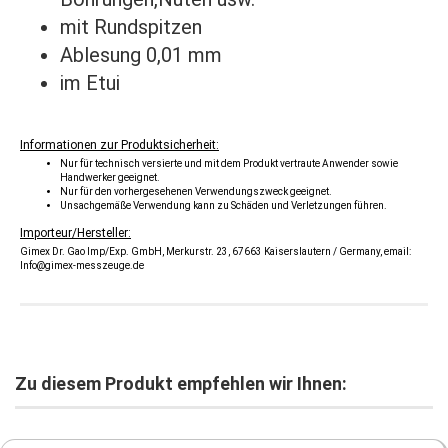
mit Rundspitzen
Ablesung 0,01 mm
im Etui
Informationen zur Produktsicherheit:
Nur für technisch versierte und mit dem Produkt vertraute Anwender sowie
Handwerker geeignet.
Nur für den vorhergesehenen Verwendungszweck geeignet.
Unsachgemäße Verwendung kann zu Schäden und Verletzungen führen.
Importeur/Hersteller:
Gimex Dr. Gao Imp/Exp. GmbH, Merkurstr. 23, 67663 Kaiserslautern / Germany, email:
Info@gimex-messzeuge.de
Zu diesem Produkt empfehlen wir Ihnen: