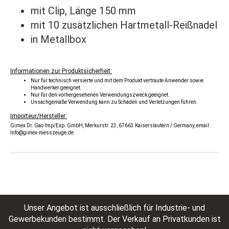
mit Clip, Länge 150 mm
mit 10 zusätzlichen Hartmetall-Reißnadel
in Metallbox
Informationen zur Produktsicherheit:
Nur für technisch versierte und mit dem Produkt vertraute Anwender sowie
Handwerker geeignet.
Nur für den vorhergesehenen Verwendungszweck geeignet.
Unsachgemäße Verwendung kann zu Schäden und Verletzungen führen.
Importeur/Hersteller:
Gimex Dr. Gao Imp/Exp. GmbH, Merkurstr. 23, 67663 Kaiserslautern / Germany, email:
Info@gimex-messzeuge.de
Unser Angebot ist ausschließlich für Industrie- und
Gewerbekunden bestimmt. Der Verkauf an Privatkunden ist