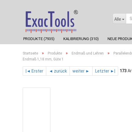
Alle
PRODUKTE (7935)
KALIBRIERUNG (310)
NEUE PRODUK
»
»
»
Startseite
Produkte
Endmaß und Lehren
Parallelen
Endmaß 1,18 mm, Güte 1
173
Ar
|◄ Erster
◄ zurück
weiter ►
Letzter ►|