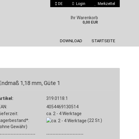
DE
Login
Merkzettel
 auswählen
Ihr Warenkorb
0,00 EUR
DOWNLOAD
STARTSEITE
Endmaß 1,18 mm, Güte 1
Konto erstellen
Artikel:
Passwort vergessen?
319.0118.1
EAN:
4054469130514
Lieferzeit:
ca. 2 - 4 Werktage
Lagerbestand*:
(22
St.)
(ohne Gewähr)
-----------------------
------------------------