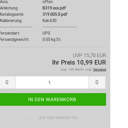
Avis:
offen
Anleitung:
B319.xxx.pdf
Katalogseite:
319.005.0.pdf
Kalibrierung:
Kali.630
-----------------------
------------------------
Versandart:
UPS
Versandgewicht:
0.05
kg St.
UVP 15,70 EUR
Ihr Preis 10,99 EUR
zzgl. 19% MwSt. zzgl.
Versand
AUF DEN MERKZETTEL