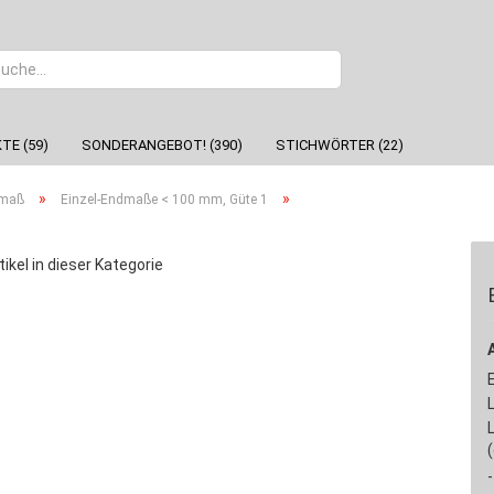
Sprache
TE (59)
SONDERANGEBOT! (390)
STICHWÖRTER (22)
»
»
dmaß
Einzel-Endmaße < 100 mm, Güte 1
tikel in dieser Kategorie
-