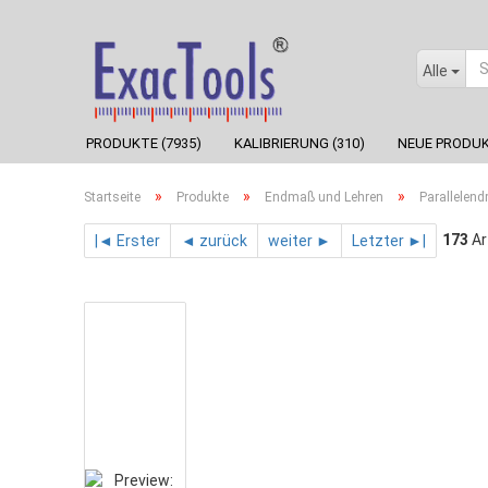
Alle
PRODUKTE (7935)
KALIBRIERUNG (310)
NEUE PRODUK
»
»
»
Startseite
Produkte
Endmaß und Lehren
Parallelen
173
Ar
|◄ Erster
◄ zurück
weiter ►
Letzter ►|