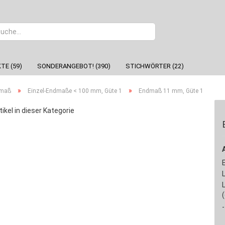
Sprache
TE (59)
SONDERANGEBOT! (390)
STICHWÖRTER (22)
»
»
dmaß
Einzel-Endmaße < 100 mm, Güte 1
Endmaß 11 mm, Güte 1
tikel in dieser Kategorie
-