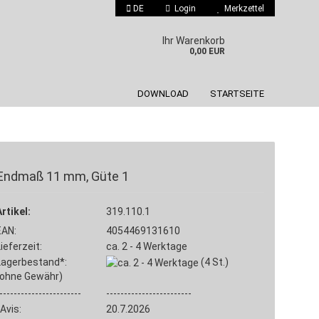
DE
Login
Merkzettel
 auswählen
Ihr Warenkorb
0,00 EUR
DOWNLOAD
STARTSEITE
Endmaß 11 mm, Güte 1
Konto erstellen
Artikel:
319.110.1
Passwort vergessen?
EAN:
4054469131610
Lieferzeit:
ca. 2 - 4 Werktage
Lagerbestand*:
(4
St.)
(ohne Gewähr)
-----------------------
------------------------
Avis:
20.7.2026