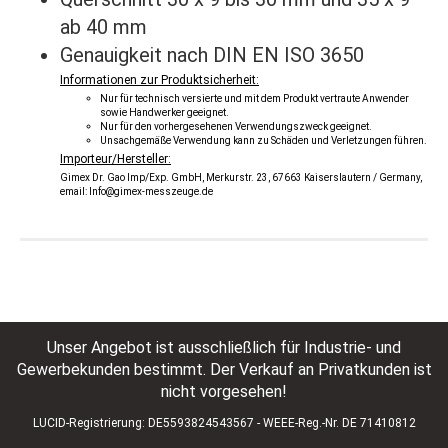
ab 40 mm
Genauigkeit nach DIN EN ISO 3650
Informationen zur Produktsicherheit:
Nur für technisch versierte und mit dem Produkt vertraute Anwender
sowie Handwerker geeignet.
Nur für den vorhergesehenen Verwendungszweck geeignet.
Unsachgemäße Verwendung kann zu Schäden und Verletzungen führen.
Importeur/Hersteller:
Gimex Dr. Gao Imp/Exp. GmbH, Merkurstr. 23, 67663 Kaiserslautern / Germany,
email: Info@gimex-messzeuge.de
Unser Angebot ist ausschließlich für Industrie- und
Gewerbekunden bestimmt. Der Verkauf an Privatkunden ist
nicht vorgesehen!
LUCID-Registrierung: DE5593824543567 - WEEE-Reg.-Nr. DE 71410812