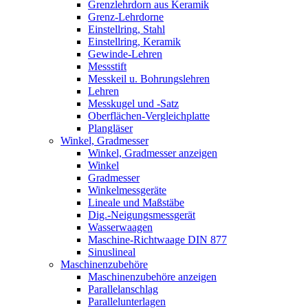
Grenzlehrdorn aus Keramik
Grenz-Lehrdorne
Einstellring, Stahl
Einstellring, Keramik
Gewinde-Lehren
Messstift
Messkeil u. Bohrungslehren
Lehren
Messkugel und -Satz
Oberflächen-Vergleichplatte
Plangläser
Winkel, Gradmesser
Winkel, Gradmesser anzeigen
Winkel
Gradmesser
Winkelmessgeräte
Lineale und Maßstäbe
Dig.-Neigungsmessgerät
Wasserwaagen
Maschine-Richtwaage DIN 877
Sinuslineal
Maschinenzubehöre
Maschinenzubehöre anzeigen
Parallelanschlag
Parallelunterlagen