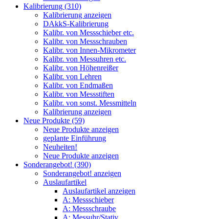
Kalibrierung (310)
Kalibrierung anzeigen
DAkkS-Kalibrierung
Kalibr. von Messschieber etc.
Kalibr. von Messschrauben
Kalibr. von Innen-Mikrometer
Kalibr. von Messuhren etc.
Kalibr. von Höhenreißer
Kalibr. von Lehren
Kalibr. von Endmaßen
Kalibr. von Messstiften
Kalibr. von sonst. Messmitteln
Kalibrierung anzeigen
Neue Produkte (59)
Neue Produkte anzeigen
geplante Einführung
Neuheiten!
Neue Produkte anzeigen
Sonderangebot! (390)
Sonderangebot! anzeigen
Auslaufartikel
Auslaufartikel anzeigen
A: Messschieber
A: Messschraube
A: Messuhr/Stativ