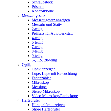
Schraubstock
Prismen
Kontrolldorne
Messzeugesatz
Messzeugesatz anzeigen
Messuhr und Stativ
2-teilig
Prüfsatz für Autowerkstatt
4-teilig
6-teilig
7-teilig
8-teilig
9-teilig
5-, 12-, 28-teilig
Optik
Optik anzeigen
Lupe, Lupe mit Beleuchtung
Fadenzähler
Mikroskop
Messlupe
Stereo Mikroskop
Video Mikroskop/Endoskope
Härteprüfer
Härteprüfer anzeigen
Shore Härteprüfer