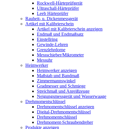
Rockwell-Härteprüfgerät
Ultraschall-Härteprüfer
Leeb Härteprüfer
Rauheit- u. Dickenmessgerät
Artikel mit Kalibrierschein
Artikel mit Kalibrierschein anzeigen
Endmaß und Endmaßsatz
Einstellring
Gewinde-Lehren
Grenzlehrdorne
Messschieber/Mikrometer
Messuhr
Heimwerker
Heimwerker anzeigen
Maßstab und Bandmaß
Zimmermannswinkel
Gradmesser und Schmiege
Streichmaß und Anreißzeuge
Neigungsmessgerät und Wasserwaage
Drehmomentschlüssel
Drehmomentschlüssel anzeigen
Digital-Drehmomentschlüssel
Drehmomentschlüssel
Drehmoment-Schraubendreher
Produkte anzeigen