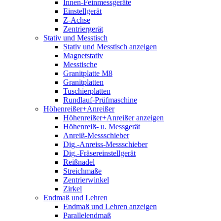
Innen-Feinmessgeräte
Einstellgerät
Z-Achse
Zentriergerät
Stativ und Messtisch
Stativ und Messtisch anzeigen
Magnetstativ
Messtische
Granitplatte M8
Granitplatten
Tuschierplatten
Rundlauf-Prüfmaschine
Höhenreißer+Anreißer
Höhenreißer+Anreißer anzeigen
Höhenreiß- u. Messgerät
Anreiß-Messschieber
Dig.-Anreiss-Messschieber
Dig.-Fräsereinstellgerät
Reißnadel
Streichmaße
Zentrierwinkel
Zirkel
Endmaß und Lehren
Endmaß und Lehren anzeigen
Parallelendmaß