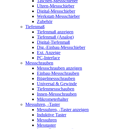
Taschen-Messschieber
Uhren-Messschieber
Digital-Messschieber
Werkstatt-Messschieber
Zubehör
Tiefenmaß
Tiefenmaß anzeigen
Tiefenmaß (Analog)
Digital-Tiefenmaß
Dig.-Einbau-Messschieber
Ext. Anzeige
PC-Interface
Messschrauben
Messschrauben anzeigen
Einbau-Messschrauben
Bügelmessschrauben
Universal & Gewinde
Tiefenmessschauben
Innen-Messschrauben
Mikrometerhalter
Messuhren, -Taster
Messuhren, -Taster anzeigen
Induktive Taster
Messuhren
Messtaster