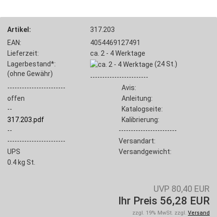
Artikel:
317.203
EAN:
4054469127491
Lieferzeit:
ca. 2 - 4 Werktage
Lagerbestand*:
(24
St.)
(ohne Gewähr)
------------------------
------------------------
Avis:
offen
Anleitung:
--
Katalogseite:
317.203.pdf
Kalibrierung:
--
------------------------
------------------------
Versandart:
UPS
Versandgewicht:
0.4
kg St.
UVP 80,40 EUR
Ihr Preis 56,28 EUR
zzgl. 19% MwSt. zzgl.
Versand