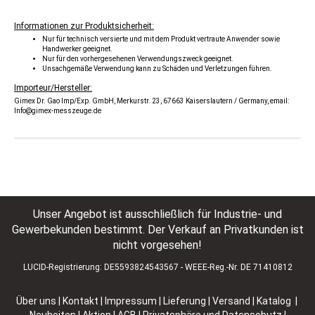
Informationen zur Produktsicherheit:
Nur für technisch versierte und mit dem Produkt vertraute Anwender sowie
Handwerker geeignet.
Nur für den vorhergesehenen Verwendungszweck geeignet.
Unsachgemäße Verwendung kann zu Schäden und Verletzungen führen.
Importeur/Hersteller:
Gimex Dr. Gao Imp/Exp. GmbH, Merkurstr. 23, 67663 Kaiserslautern / Germany, email:
Info@gimex-messzeuge.de
Unser Angebot ist ausschließlich für Industrie- und
Gewerbekunden bestimmt. Der Verkauf an Privatkunden ist
nicht vorgesehen!
LUCID-Registrierung: DE5593824543567 - WEEE-Reg.-Nr. DE 71410812
Über uns
|
Kontakt
|
Impressum
|
Lieferung | Versand
|
Katalog |