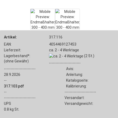
Artikel:
317.116
EAN:
4054469127453
Lieferzeit:
ca. 2 - 4 Werktage
Lagerbestand*:
(2
St.)
(ohne Gewähr)
------------------------
------------------------
Avis:
28.9.2026
Anleitung:
--
Katalogseite:
317.103.pdf
Kalibrierung:
--
------------------------
------------------------
Versandart:
UPS
Versandgewicht:
0.8
kg St.