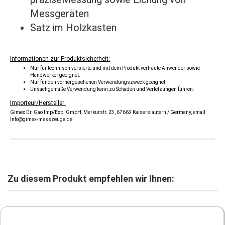
Messgeräten
Satz im Holzkasten
Informationen zur Produktsicherheit:
Nur für technisch versierte und mit dem Produkt vertraute Anwender sowie
Handwerker geeignet.
Nur für den vorhergesehenen Verwendungszweck geeignet.
Unsachgemäße Verwendung kann zu Schäden und Verletzungen führen.
Importeur/Hersteller:
Gimex Dr. Gao Imp/Exp. GmbH, Merkurstr. 23, 67663 Kaiserslautern / Germany, email:
Info@gimex-messzeuge.de
Zu diesem Produkt empfehlen wir Ihnen: