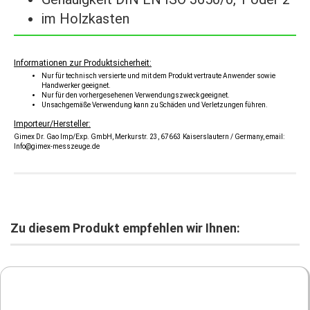
im Holzkasten
Sonderaktion vom 03.03.2025 bis 30.06.2025!
Informationen zur Produktsicherheit:
Nur für technisch versierte und mit dem Produkt vertraute Anwender sowie
Handwerker geeignet.
Nur für den vorhergesehenen Verwendungszweck geeignet.
Unsachgemäße Verwendung kann zu Schäden und Verletzungen führen.
Importeur/Hersteller:
Gimex Dr. Gao Imp/Exp. GmbH, Merkurstr. 23, 67663 Kaiserslautern / Germany, email:
Info@gimex-messzeuge.de
Zu diesem Produkt empfehlen wir Ihnen: