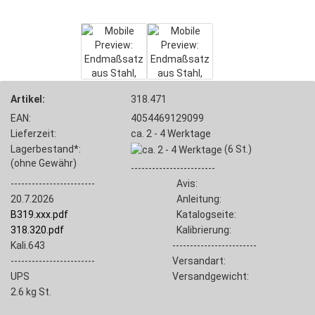
Artikel:
318.471
EAN:
4054469129099
Lieferzeit:
ca. 2 - 4 Werktage
Lagerbestand*:
(6
St.)
(ohne Gewähr)
------------------------
------------------------
Avis:
20.7.2026
Anleitung:
B319.xxx.pdf
Katalogseite:
318.320.pdf
Kalibrierung:
Kali.643
------------------------
------------------------
Versandart:
UPS
Versandgewicht:
2.6
kg St.