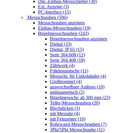
Dig.-Einbau-Messschieber (39)
Ext. Anzeige (3)
PC-Interface (15)
Messschrauben (596)
Messschrauben anzeigen
Einbau-Messschrauben (19)
Bügelmessschrauben (243)
Bügelmessschrauben anzeigen
Digital (33)
Digital, IP 65 (15)
Serie 304.608 (12)
Serie 304.408 (18)
Zählwerk (4)
Friktionsratsche (11)
Messschr. für Linkshänder (4)
Großtrommel (4)
auswechselbare Amboss (10)
antimagnetisch (2)
Bügelmessschr. ab 300 mm (23)
Teller-Messschrauben (20)
Blechdicken (3)
mit Messuhr (4)
mit Feinzeiger (10)
Rohrwand-Messschrauben (7)
3Pkt/5Pkt Messschraube (11)