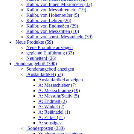
Kalibr. von Innen-Mikrometer (32)
Kalibr. von Messuhren etc. (19)
Kalibr. von Höhenreißer (5)
Kalibr. von Lehren (26)
Kalibr. von Endmaßen (29)
Kalibr. von Messstiften (10)
Kalibr. von sonst. Messmitteln (39)
Neue Produkte (59)
Neue Produkte anzeigen
geplante Einführung (33)
Neuheiten! (26)
Sonderangebot! (390)
Sonderangebot! anzeigen
Auslaufartikel (57)
Auslaufartikel anzeigen
A: Messschieber (7)
A: Messschraube (19)
A: Messuhr/Stativ (5)
A: Endmaß (2)
A: Winkel (2)
A: Reißnadel (1)
A: Zirkel (21)
A: sonstiges
Sonderposten (333)
Sonderposten anzeigen