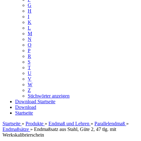
G
H
I
K
L
M
N
O
P
R
S
T
U
V
W
Z
Stichwörter anzeigen
Download
Startseite
Download
Startseite
Startseite
»
Produkte
»
Endmaß und Lehren
»
Parallelendmaß
»
Endmaßsätze
»
Endmaßsatz aus Stahl, Güte 2, 47 tlg. mit
Werkskalibrierschein