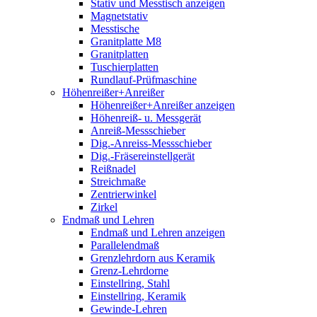
Stativ und Messtisch anzeigen
Magnetstativ
Messtische
Granitplatte M8
Granitplatten
Tuschierplatten
Rundlauf-Prüfmaschine
Höhenreißer+Anreißer
Höhenreißer+Anreißer anzeigen
Höhenreiß- u. Messgerät
Anreiß-Messschieber
Dig.-Anreiss-Messschieber
Dig.-Fräsereinstellgerät
Reißnadel
Streichmaße
Zentrierwinkel
Zirkel
Endmaß und Lehren
Endmaß und Lehren anzeigen
Parallelendmaß
Grenzlehrdorn aus Keramik
Grenz-Lehrdorne
Einstellring, Stahl
Einstellring, Keramik
Gewinde-Lehren