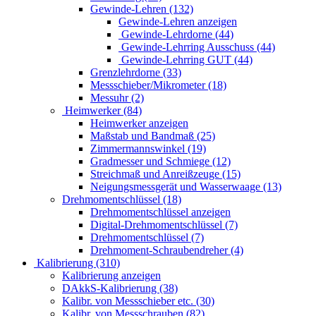
Gewinde-Lehren (132)
Gewinde-Lehren anzeigen
Gewinde-Lehrdorne (44)
Gewinde-Lehrring Ausschuss (44)
Gewinde-Lehrring GUT (44)
Grenzlehrdorne (33)
Messschieber/Mikrometer (18)
Messuhr (2)
Heimwerker (84)
Heimwerker anzeigen
Maßstab und Bandmaß (25)
Zimmermannswinkel (19)
Gradmesser und Schmiege (12)
Streichmaß und Anreißzeuge (15)
Neigungsmessgerät und Wasserwaage (13)
Drehmomentschlüssel (18)
Drehmomentschlüssel anzeigen
Digital-Drehmomentschlüssel (7)
Drehmomentschlüssel (7)
Drehmoment-Schraubendreher (4)
Kalibrierung (310)
Kalibrierung anzeigen
DAkkS-Kalibrierung (38)
Kalibr. von Messschieber etc. (30)
Kalibr. von Messschrauben (82)