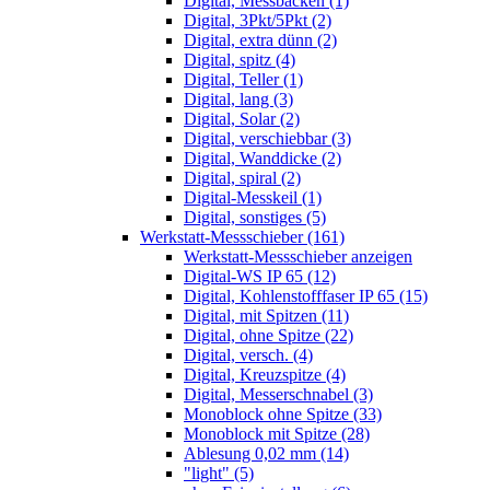
Digital, Messbacken (1)
Digital, 3Pkt/5Pkt (2)
Digital, extra dünn (2)
Digital, spitz (4)
Digital, Teller (1)
Digital, lang (3)
Digital, Solar (2)
Digital, verschiebbar (3)
Digital, Wanddicke (2)
Digital, spiral (2)
Digital-Messkeil (1)
Digital, sonstiges (5)
Werkstatt-Messschieber (161)
Werkstatt-Messschieber anzeigen
Digital-WS IP 65 (12)
Digital, Kohlenstofffaser IP 65 (15)
Digital, mit Spitzen (11)
Digital, ohne Spitze (22)
Digital, versch. (4)
Digital, Kreuzspitze (4)
Digital, Messerschnabel (3)
Monoblock ohne Spitze (33)
Monoblock mit Spitze (28)
Ablesung 0,02 mm (14)
"light" (5)