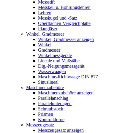
Messstift
Messkeil u. Bohrungslehren
Lehren
Messkugel und -Satz
Oberflächen-Vergleichplatte
Plangläser
Winkel, Gradmesser
Winkel, Gradmesser anzeigen
Winkel
Gradmesser
Winkelmessgeräte
Lineale und Maßstäbe
Dig.-Neigungsmessgerät
Wasserwaagen
Maschine-Richtwaage DIN 877
Sinuslineal
Maschinenzubehöre
Maschinenzubehöre anzeigen
Parallelanschlag
Parallelunterlagen
Schraubstock
Prismen
Kontrolldorne
Messzeugesatz
Messzeugesatz anzeigen