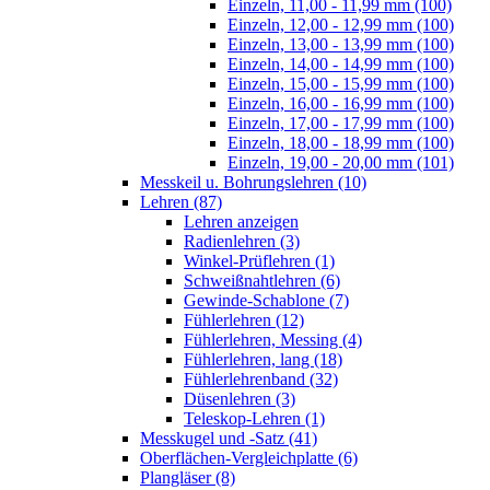
Einzeln, 11,00 - 11,99 mm (100)
Einzeln, 12,00 - 12,99 mm (100)
Einzeln, 13,00 - 13,99 mm (100)
Einzeln, 14,00 - 14,99 mm (100)
Einzeln, 15,00 - 15,99 mm (100)
Einzeln, 16,00 - 16,99 mm (100)
Einzeln, 17,00 - 17,99 mm (100)
Einzeln, 18,00 - 18,99 mm (100)
Einzeln, 19,00 - 20,00 mm (101)
Messkeil u. Bohrungslehren (10)
Lehren (87)
Lehren anzeigen
Radienlehren (3)
Winkel-Prüflehren (1)
Schweißnahtlehren (6)
Gewinde-Schablone (7)
Fühlerlehren (12)
Fühlerlehren, Messing (4)
Fühlerlehren, lang (18)
Fühlerlehrenband (32)
Düsenlehren (3)
Teleskop-Lehren (1)
Messkugel und -Satz (41)
Oberflächen-Vergleichplatte (6)
Plangläser (8)