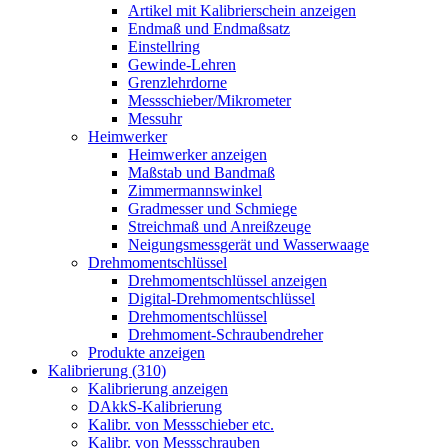
Artikel mit Kalibrierschein anzeigen
Endmaß und Endmaßsatz
Einstellring
Gewinde-Lehren
Grenzlehrdorne
Messschieber/Mikrometer
Messuhr
Heimwerker
Heimwerker anzeigen
Maßstab und Bandmaß
Zimmermannswinkel
Gradmesser und Schmiege
Streichmaß und Anreißzeuge
Neigungsmessgerät und Wasserwaage
Drehmomentschlüssel
Drehmomentschlüssel anzeigen
Digital-Drehmomentschlüssel
Drehmomentschlüssel
Drehmoment-Schraubendreher
Produkte anzeigen
Kalibrierung (310)
Kalibrierung anzeigen
DAkkS-Kalibrierung
Kalibr. von Messschieber etc.
Kalibr. von Messschrauben