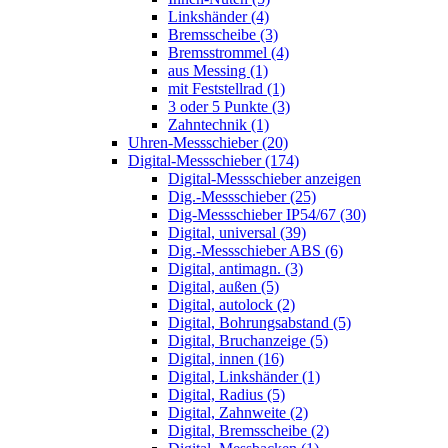
Linkshänder (4)
Bremsscheibe (3)
Bremsstrommel (4)
aus Messing (1)
mit Feststellrad (1)
3 oder 5 Punkte (3)
Zahntechnik (1)
Uhren-Messschieber (20)
Digital-Messschieber (174)
Digital-Messschieber anzeigen
Dig.-Messschieber (25)
Dig-Messschieber IP54/67 (30)
Digital, universal (39)
Dig.-Messschieber ABS (6)
Digital, antimagn. (3)
Digital, außen (5)
Digital, autolock (2)
Digital, Bohrungsabstand (5)
Digital, Bruchanzeige (5)
Digital, innen (16)
Digital, Linkshänder (1)
Digital, Radius (5)
Digital, Zahnweite (2)
Digital, Bremsscheibe (2)