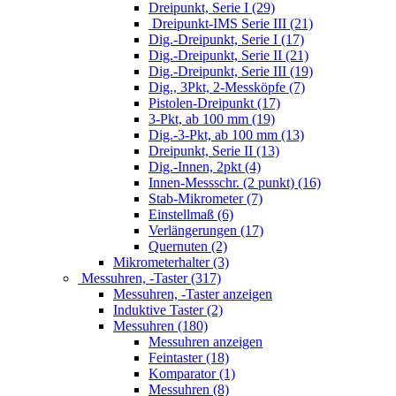
Dreipunkt, Serie I (29)
Dreipunkt-IMS Serie III (21)
Dig.-Dreipunkt, Serie I (17)
Dig.-Dreipunkt, Serie II (21)
Dig.-Dreipunkt, Serie III (19)
Dig., 3Pkt, 2-Messköpfe (7)
Pistolen-Dreipunkt (17)
3-Pkt, ab 100 mm (19)
Dig.-3-Pkt, ab 100 mm (13)
Dreipunkt, Serie II (13)
Dig.-Innen, 2pkt (4)
Innen-Messschr. (2 punkt) (16)
Stab-Mikrometer (7)
Einstellmaß (6)
Verlängerungen (17)
Quernuten (2)
Mikrometerhalter (3)
Messuhren, -Taster (317)
Messuhren, -Taster anzeigen
Induktive Taster (2)
Messuhren (180)
Messuhren anzeigen
Feintaster (18)
Komparator (1)
Messuhren (8)