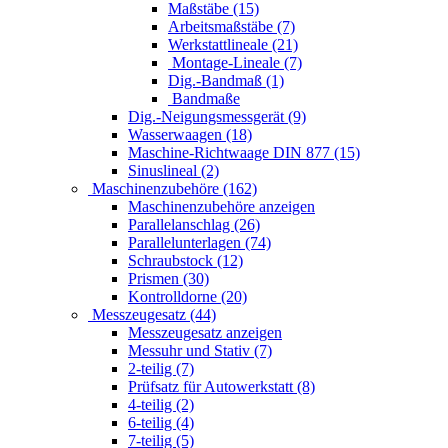
Maßstäbe (15)
Arbeitsmaßstäbe (7)
Werkstattlineale (21)
Montage-Lineale (7)
Dig.-Bandmaß (1)
Bandmaße
Dig.-Neigungsmessgerät (9)
Wasserwaagen (18)
Maschine-Richtwaage DIN 877 (15)
Sinuslineal (2)
Maschinenzubehöre (162)
Maschinenzubehöre anzeigen
Parallelanschlag (26)
Parallelunterlagen (74)
Schraubstock (12)
Prismen (30)
Kontrolldorne (20)
Messzeugesatz (44)
Messzeugesatz anzeigen
Messuhr und Stativ (7)
2-teilig (7)
Prüfsatz für Autowerkstatt (8)
4-teilig (2)
6-teilig (4)
7-teilig (5)