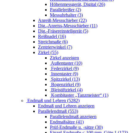
Höhenmessgerät, Digital (26)
Parallelreißer (2)
Messuhrhalter (3)
Anreiß-Messschieber (22)
Dig.-Anreiss-Messschieber (11)
Dig.-Fräsereinstellgerät (5)
Reißnadel (16)
Streichmaße (6)
Zentrierwinkel (7)
Zirkel (55)
Zirkel anzeigen
Außentaster (10)
Federzirkel (9)
Innentaster (9)
Spitzzirkel (13)
Bogenzirkel (9)
Bleistiftzirkel (4)
Kombitaster „Tanzmeister“ (1)
Endmaß und Lehren (5282)
Endmaß und Lehren anzeigen
Parallelendmaß (553)
Parallelendmaß anzeigen
Endmaßsätze (41)
Prüf-Endmaße u. -sätze (30)
Einzel-Endmaße < 100 mm, Güte 1 (173)