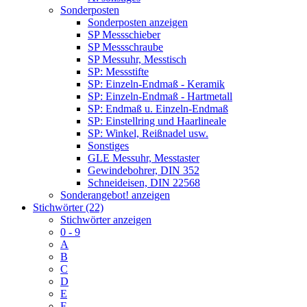
Sonderposten
Sonderposten anzeigen
SP Messschieber
SP Messschraube
SP Messuhr, Messtisch
SP: Messstifte
SP: Einzeln-Endmaß - Keramik
SP: Einzeln-Endmaß - Hartmetall
SP: Endmaß u. Einzeln-Endmaß
SP: Einstellring und Haarlineale
SP: Winkel, Reißnadel usw.
Sonstiges
GLE Messuhr, Messtaster
Gewindebohrer, DIN 352
Schneideisen, DIN 22568
Sonderangebot! anzeigen
Stichwörter (22)
Stichwörter anzeigen
0 - 9
A
B
C
D
E
F