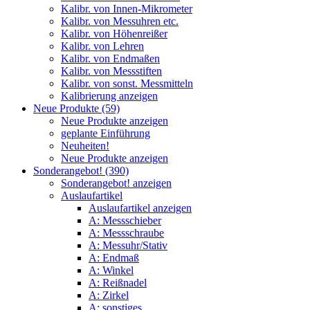
Kalibr. von Innen-Mikrometer
Kalibr. von Messuhren etc.
Kalibr. von Höhenreißer
Kalibr. von Lehren
Kalibr. von Endmaßen
Kalibr. von Messstiften
Kalibr. von sonst. Messmitteln
Kalibrierung anzeigen
Neue Produkte (59)
Neue Produkte anzeigen
geplante Einführung
Neuheiten!
Neue Produkte anzeigen
Sonderangebot! (390)
Sonderangebot! anzeigen
Auslaufartikel
Auslaufartikel anzeigen
A: Messschieber
A: Messschraube
A: Messuhr/Stativ
A: Endmaß
A: Winkel
A: Reißnadel
A: Zirkel
A: sonstiges