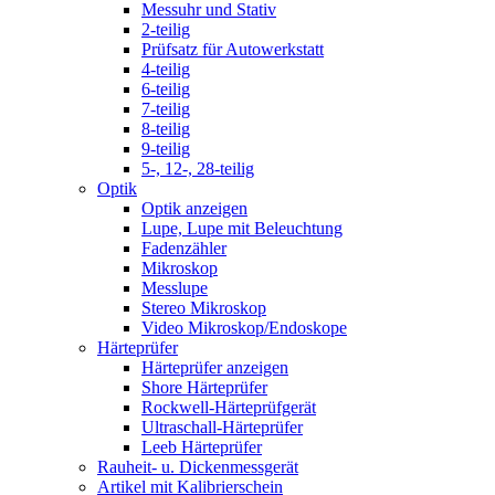
Messuhr und Stativ
2-teilig
Prüfsatz für Autowerkstatt
4-teilig
6-teilig
7-teilig
8-teilig
9-teilig
5-, 12-, 28-teilig
Optik
Optik anzeigen
Lupe, Lupe mit Beleuchtung
Fadenzähler
Mikroskop
Messlupe
Stereo Mikroskop
Video Mikroskop/Endoskope
Härteprüfer
Härteprüfer anzeigen
Shore Härteprüfer
Rockwell-Härteprüfgerät
Ultraschall-Härteprüfer
Leeb Härteprüfer
Rauheit- u. Dickenmessgerät
Artikel mit Kalibrierschein