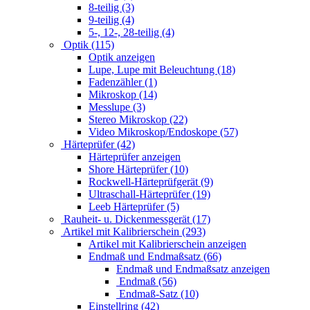
8-teilig (3)
9-teilig (4)
5-, 12-, 28-teilig (4)
Optik (115)
Optik anzeigen
Lupe, Lupe mit Beleuchtung (18)
Fadenzähler (1)
Mikroskop (14)
Messlupe (3)
Stereo Mikroskop (22)
Video Mikroskop/Endoskope (57)
Härteprüfer (42)
Härteprüfer anzeigen
Shore Härteprüfer (10)
Rockwell-Härteprüfgerät (9)
Ultraschall-Härteprüfer (19)
Leeb Härteprüfer (5)
Rauheit- u. Dickenmessgerät (17)
Artikel mit Kalibrierschein (293)
Artikel mit Kalibrierschein anzeigen
Endmaß und Endmaßsatz (66)
Endmaß und Endmaßsatz anzeigen
Endmaß (56)
Endmaß-Satz (10)
Einstellring (42)