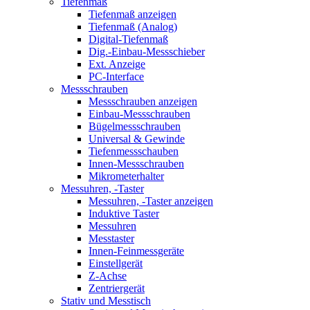
Tiefenmaß
Tiefenmaß anzeigen
Tiefenmaß (Analog)
Digital-Tiefenmaß
Dig.-Einbau-Messschieber
Ext. Anzeige
PC-Interface
Messschrauben
Messschrauben anzeigen
Einbau-Messschrauben
Bügelmessschrauben
Universal & Gewinde
Tiefenmessschauben
Innen-Messschrauben
Mikrometerhalter
Messuhren, -Taster
Messuhren, -Taster anzeigen
Induktive Taster
Messuhren
Messtaster
Innen-Feinmessgeräte
Einstellgerät
Z-Achse
Zentriergerät
Stativ und Messtisch