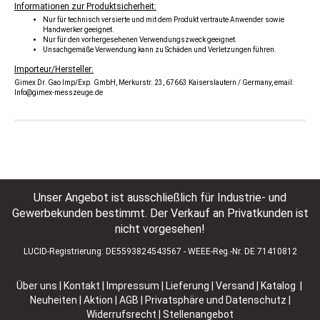
Informationen zur Produktsicherheit:
Nur für technisch versierte und mit dem Produkt vertraute Anwender sowie
Handwerker geeignet.
Nur für den vorhergesehenen Verwendungszweck geeignet.
Unsachgemäße Verwendung kann zu Schäden und Verletzungen führen.
Importeur/Hersteller:
Gimex Dr. Gao Imp/Exp. GmbH, Merkurstr. 23, 67663 Kaiserslautern / Germany, email:
Info@gimex-messzeuge.de
Unser Angebot ist ausschließlich für Industrie- und
Gewerbekunden bestimmt. Der Verkauf an Privatkunden ist
nicht vorgesehen!
LUCID-Registrierung: DE5593824543567 - WEEE-Reg.-Nr. DE 71410812
Über uns
|
Kontakt
|
Impressum
|
Lieferung | Versand
|
Katalog |
Neuheiten | Aktion
|
AGB
|
Privatsphäre und Datenschutz
|
Widerrufsrecht
|
Stellenangebot