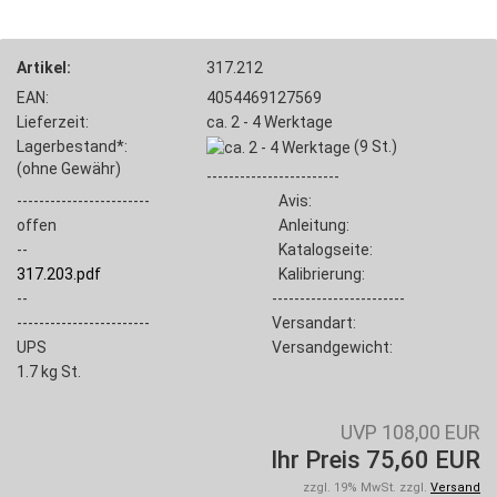
Artikel:
317.212
EAN:
4054469127569
Lieferzeit:
ca. 2 - 4 Werktage
Lagerbestand*:
(9
St.)
(ohne Gewähr)
------------------------
------------------------
Avis:
offen
Anleitung:
--
Katalogseite:
317.203.pdf
Kalibrierung:
--
------------------------
------------------------
Versandart:
UPS
Versandgewicht:
1.7
kg St.
UVP 108,00 EUR
Ihr Preis 75,60 EUR
zzgl. 19% MwSt. zzgl.
Versand