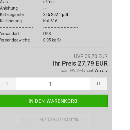
Avis:
offen
Anleitung:
--
Katalogseite:
315.202.1.pdf
Kalibrierung:
Kali.616
-----------------------
------------------------
Versandart:
UPS
Versandgewicht:
0.05
kg St.
UVP 39,70 EUR
Ihr Preis 27,79 EUR
zzgl. 19% MwSt. zzgl.
Versand
AUF DEN MERKZETTEL