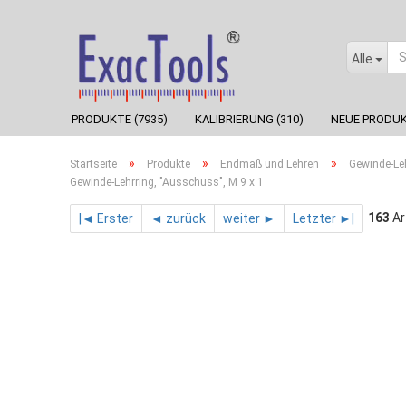
Alle
PRODUKTE (7935)
KALIBRIERUNG (310)
NEUE PRODUK
»
»
»
Startseite
Produkte
Endmaß und Lehren
Gewinde-Le
Gewinde-Lehrring, "Ausschuss", M 9 x 1
163
Ar
|◄ Erster
◄ zurück
weiter ►
Letzter ►|