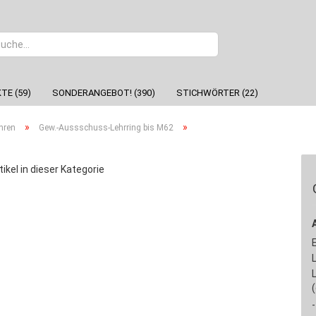
Sprache
TE (59)
SONDERANGEBOT! (390)
STICHWÖRTER (22)
»
»
hren
Gew.-Aussschuss-Lehrring bis M62
tikel in dieser Kategorie
-