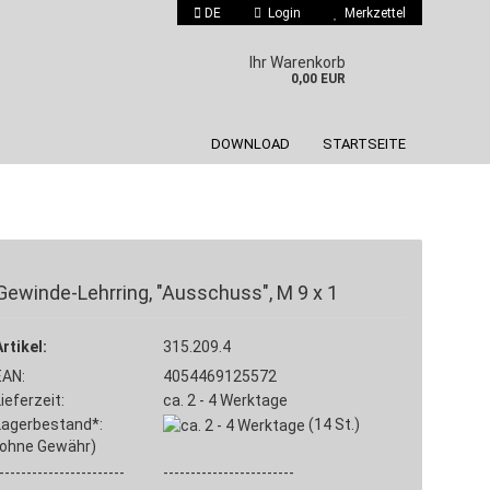
DE
Login
Merkzettel
 auswählen
Ihr Warenkorb
0,00 EUR
DOWNLOAD
STARTSEITE
Gewinde-Lehrring, "Ausschuss", M 9 x 1
Konto erstellen
Artikel:
Passwort vergessen?
315.209.4
EAN:
4054469125572
Lieferzeit:
ca. 2 - 4 Werktage
Lagerbestand*:
(14
St.)
(ohne Gewähr)
-----------------------
------------------------