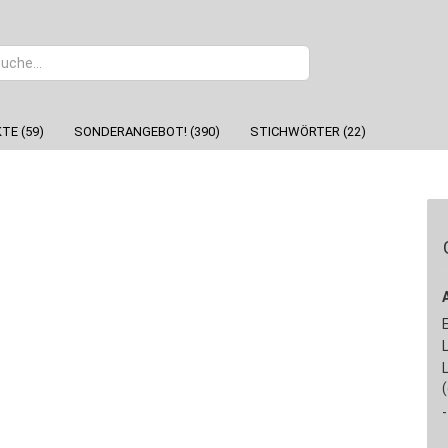
Sprache
TE (59)
SONDERANGEBOT! (390)
STICHWÖRTER (22)
-