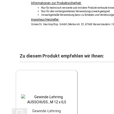
Informationen zur Produktsicherheit:
Nur für technisch versierte und mit dem Produkt vertraute An
Nur für den vorhergesehenen Verwendungszweck geeignet.
Unsachgemäße Verwendung kann zu Schäden und Verletzunge
Importeur/Hersteller:
Gimex Dr. Gao Imp/Exp. GmbH, Merkurstr. 23, 67663 Kaiserslautern /
Zu diesem Produkt empfehlen wir Ihnen:
Gewinde-Lehrring