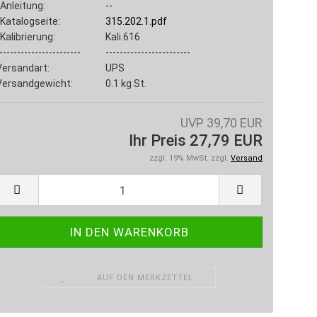
Anleitung:
--
Katalogseite:
315.202.1.pdf
Kalibrierung:
Kali.616
-----------------------
------------------------
Versandart:
UPS
Versandgewicht:
0.1
kg St.
UVP 39,70 EUR
Ihr Preis 27,79 EUR
zzgl. 19% MwSt. zzgl.
Versand
AUF DEN MERKZETTEL