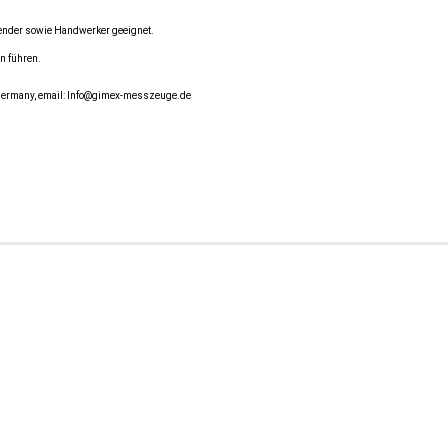
wender sowie Handwerker geeignet.
n führen.
 Germany, email: Info@gimex-messzeuge.de