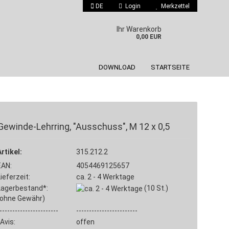
DE
Login
Merkzettel
 auswählen
Ihr Warenkorb
0,00 EUR
DOWNLOAD
STARTSEITE
Gewinde-Lehrring, "Ausschuss", M 12 x 0,5
Konto erstellen
Artikel:
315.212.2
Passwort vergessen?
EAN:
4054469125657
Lieferzeit:
ca. 2 - 4 Werktage
Lagerbestand*:
(10
St.)
(ohne Gewähr)
-----------------------
------------------------
Avis:
offen