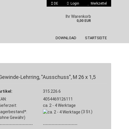
DE
Login
Merkzettel
 auswählen
Ihr Warenkorb
0,00 EUR
DOWNLOAD
STARTSEITE
Gewinde-Lehrring, "Ausschuss", M 26 x 1,5
Konto erstellen
Artikel:
Passwort vergessen?
315.226.6
EAN:
4054469126111
Lieferzeit:
ca. 2 - 4 Werktage
Lagerbestand*:
(3
St.)
(ohne Gewähr)
-----------------------
------------------------