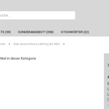
Sprache
TE (59)
SONDERANGEBOT! (390)
STICHWÖRTER (22)
»
»
hren
Gew.-Aussschuss-Lehrring bis M62
tikel in dieser Kategorie
-