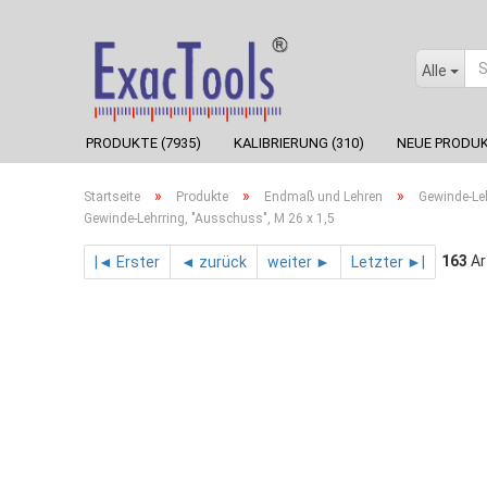
Alle
PRODUKTE (7935)
KALIBRIERUNG (310)
NEUE PRODUK
»
»
»
Startseite
Produkte
Endmaß und Lehren
Gewinde-Le
Gewinde-Lehrring, "Ausschuss", M 26 x 1,5
163
Ar
|◄ Erster
◄ zurück
weiter ►
Letzter ►|