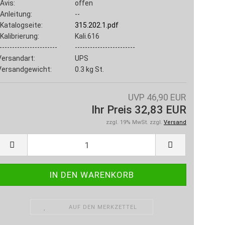
Avis:
offen
Anleitung:
--
Katalogseite:
315.202.1.pdf
Kalibrierung:
Kali.616
-----------------------
------------------------
Versandart:
UPS
Versandgewicht:
0.3
kg St.
UVP 46,90 EUR
Ihr Preis 32,83 EUR
zzgl. 19% MwSt. zzgl.
Versand
AUF DEN MERKZETTEL