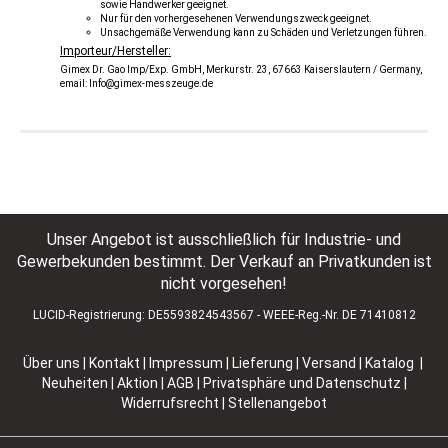
sowie Handwerker geeignet.
Nur für den vorhergesehenen Verwendungszweck geeignet.
Unsachgemäße Verwendung kann zu Schäden und Verletzungen führen.
Importeur/Hersteller:
Gimex Dr. Gao Imp/Exp. GmbH, Merkurstr. 23, 67663 Kaiserslautern / Germany,
email: Info@gimex-messzeuge.de
Unser Angebot ist ausschließlich für Industrie- und
Gewerbekunden bestimmt. Der Verkauf an Privatkunden ist
nicht vorgesehen!
LUCID-Registrierung: DE5593824543567 - WEEE-Reg.-Nr. DE 71410812
Über uns
|
Kontakt
|
Impressum
|
Lieferung | Versand
|
Katalog |
Neuheiten | Aktion
|
AGB
|
Privatsphäre und Datenschutz
|
Widerrufsrecht
|
Stellenangebot