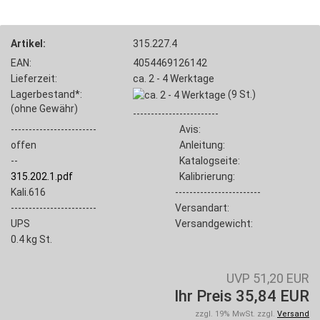
Artikel:
315.227.4
EAN:
4054469126142
Lieferzeit:
ca. 2 - 4 Werktage
Lagerbestand*:
(9
St.)
(ohne Gewähr)
------------------------
------------------------
Avis:
offen
Anleitung:
--
Katalogseite:
315.202.1.pdf
Kalibrierung:
Kali.616
------------------------
------------------------
Versandart:
UPS
Versandgewicht:
0.4
kg St.
UVP 51,20 EUR
Ihr Preis 35,84 EUR
zzgl. 19% MwSt. zzgl.
Versand