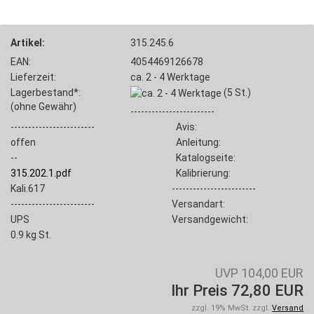
Artikel:
315.245.6
EAN:
4054469126678
Lieferzeit:
ca. 2 - 4 Werktage
Lagerbestand*:
(5
St.)
(ohne Gewähr)
------------------------
------------------------
Avis:
offen
Anleitung:
--
Katalogseite:
315.202.1.pdf
Kalibrierung:
Kali.617
------------------------
------------------------
Versandart:
UPS
Versandgewicht:
0.9
kg St.
UVP 104,00 EUR
Ihr Preis 72,80 EUR
zzgl. 19% MwSt. zzgl.
Versand