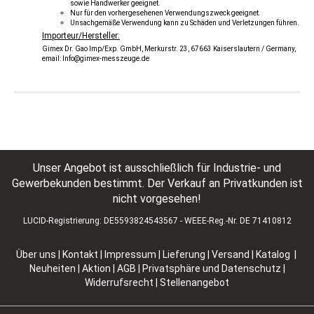
sowie Handwerker geeignet.
Nur für den vorhergesehenen Verwendungszweck geeignet.
Unsachgemäße Verwendung kann zu Schäden und Verletzungen führen.
Importeur/Hersteller:
Gimex Dr. Gao Imp/Exp. GmbH, Merkurstr. 23, 67663 Kaiserslautern / Germany,
email: Info@gimex-messzeuge.de
Unser Angebot ist ausschließlich für Industrie- und
Gewerbekunden bestimmt. Der Verkauf an Privatkunden ist
nicht vorgesehen!
LUCID-Registrierung: DE5593824543567 - WEEE-Reg.-Nr. DE 71410812
Über uns
|
Kontakt
|
Impressum
|
Lieferung | Versand
|
Katalog |
Neuheiten | Aktion
|
AGB
|
Privatsphäre und Datenschutz
|
Widerrufsrecht
|
Stellenangebot