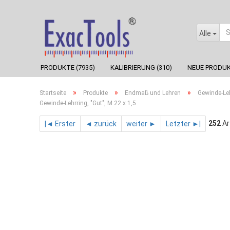
Alle
PRODUKTE (7935)
KALIBRIERUNG (310)
NEUE PRODUK
»
»
»
Startseite
Produkte
Endmaß und Lehren
Gewinde-Le
Gewinde-Lehrring, "Gut", M 22 x 1,5
252
Ar
|◄ Erster
◄ zurück
weiter ►
Letzter ►|