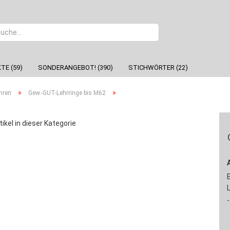
Sprache
TE (59)
SONDERANGEBOT! (390)
STICHWÖRTER (22)
»
»
hren
Gew.-GUT-Lehrringe bis M62
tikel in dieser Kategorie
-