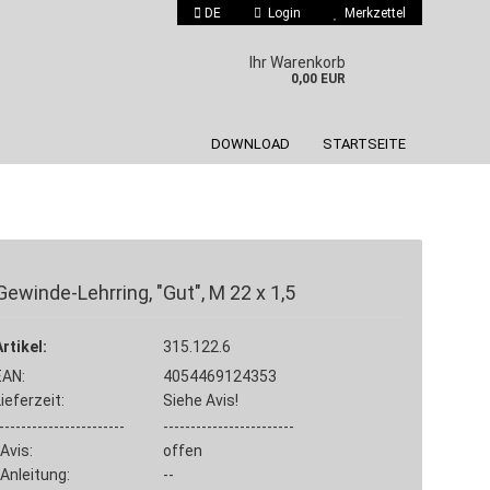
DE
Login
Merkzettel
 auswählen
Ihr Warenkorb
0,00 EUR
DOWNLOAD
STARTSEITE
Gewinde-Lehrring, "Gut", M 22 x 1,5
Konto erstellen
Artikel:
Passwort vergessen?
315.122.6
EAN:
4054469124353
Lieferzeit:
Siehe Avis!
-----------------------
------------------------
Avis:
offen
Anleitung:
--