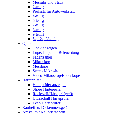
Messuhr und Stativ
2-teilig
Prüfsatz für Autowerkstatt
4-teilig
6-teilig
7-teilig
8-teilig
9-teilig
5-, 12-, 28-teilig
Optik
Optik anzeigen
Lupe, Lupe mit Beleuchtung
Fadenzähler
Mikroskop
Messlupe
Stereo Mikroskop
Video Mikroskop/Endoskope
Härteprüfer
Härteprüfer anzeigen
Shore Härteprüfer
Rockwell-Härteprüfgerät
Ultraschall-Härteprüfer
Leeb Härteprüfer
Rauheit- u. Dickenmessgerät
Artikel mit Kalibrierschein