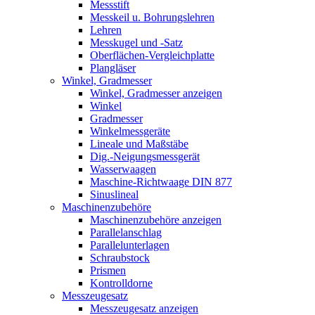
Messstift
Messkeil u. Bohrungslehren
Lehren
Messkugel und -Satz
Oberflächen-Vergleichplatte
Plangläser
Winkel, Gradmesser
Winkel, Gradmesser anzeigen
Winkel
Gradmesser
Winkelmessgeräte
Lineale und Maßstäbe
Dig.-Neigungsmessgerät
Wasserwaagen
Maschine-Richtwaage DIN 877
Sinuslineal
Maschinenzubehöre
Maschinenzubehöre anzeigen
Parallelanschlag
Parallelunterlagen
Schraubstock
Prismen
Kontrolldorne
Messzeugesatz
Messzeugesatz anzeigen