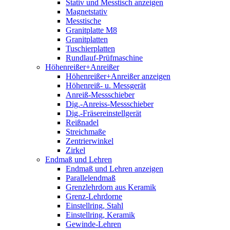
Stativ und Messtisch anzeigen
Magnetstativ
Messtische
Granitplatte M8
Granitplatten
Tuschierplatten
Rundlauf-Prüfmaschine
Höhenreißer+Anreißer
Höhenreißer+Anreißer anzeigen
Höhenreiß- u. Messgerät
Anreiß-Messschieber
Dig.-Anreiss-Messschieber
Dig.-Fräsereinstellgerät
Reißnadel
Streichmaße
Zentrierwinkel
Zirkel
Endmaß und Lehren
Endmaß und Lehren anzeigen
Parallelendmaß
Grenzlehrdorn aus Keramik
Grenz-Lehrdorne
Einstellring, Stahl
Einstellring, Keramik
Gewinde-Lehren