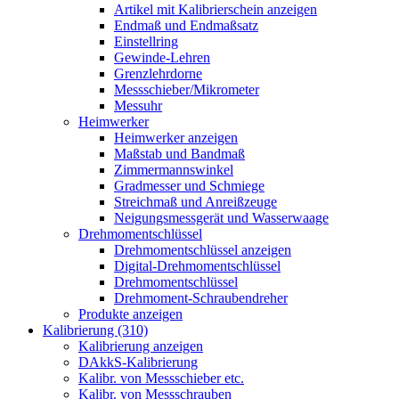
Artikel mit Kalibrierschein anzeigen
Endmaß und Endmaßsatz
Einstellring
Gewinde-Lehren
Grenzlehrdorne
Messschieber/Mikrometer
Messuhr
Heimwerker
Heimwerker anzeigen
Maßstab und Bandmaß
Zimmermannswinkel
Gradmesser und Schmiege
Streichmaß und Anreißzeuge
Neigungsmessgerät und Wasserwaage
Drehmomentschlüssel
Drehmomentschlüssel anzeigen
Digital-Drehmomentschlüssel
Drehmomentschlüssel
Drehmoment-Schraubendreher
Produkte anzeigen
Kalibrierung (310)
Kalibrierung anzeigen
DAkkS-Kalibrierung
Kalibr. von Messschieber etc.
Kalibr. von Messschrauben