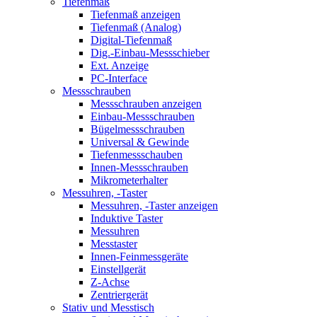
Tiefenmaß
Tiefenmaß anzeigen
Tiefenmaß (Analog)
Digital-Tiefenmaß
Dig.-Einbau-Messschieber
Ext. Anzeige
PC-Interface
Messschrauben
Messschrauben anzeigen
Einbau-Messschrauben
Bügelmessschrauben
Universal & Gewinde
Tiefenmessschauben
Innen-Messschrauben
Mikrometerhalter
Messuhren, -Taster
Messuhren, -Taster anzeigen
Induktive Taster
Messuhren
Messtaster
Innen-Feinmessgeräte
Einstellgerät
Z-Achse
Zentriergerät
Stativ und Messtisch