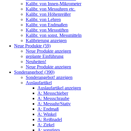
Kalibr. von Innen-Mikrometer
Kalibr. von Messuhren etc.
Kalibr. von Höhenreißer
Kalibr. von Lehren
Kalibr. von Endmaßen
Kalibr. von Messstiften
Kalibr. von sonst. Messmitteln
Kalibrierung anzeigen
Neue Produkte (59)
Neue Produkte anzeigen
geplante Einführung
Neuheiten!
Neue Produkte anzeigen
Sonderangebot! (390)
Sonderangebot! anzeigen
Auslaufartikel
Auslaufartikel anzeigen
A: Messschieber
A: Messschraube
A: Messuhr/Stativ
A: Endmaß
A: Winkel
A: Reißnadel
A: Zirkel
A: sonstiges