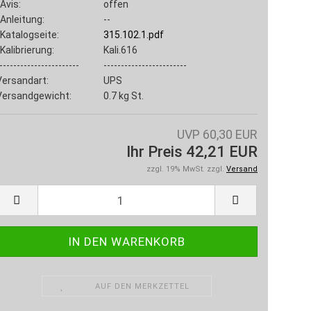
Avis:
offen
Anleitung:
--
Katalogseite:
315.102.1.pdf
Kalibrierung:
Kali.616
-----------------------
------------------------
Versandart:
UPS
Versandgewicht:
0.7
kg St.
UVP 60,30 EUR
Ihr Preis 42,21 EUR
zzgl. 19% MwSt. zzgl.
Versand
AUF DEN MERKZETTEL