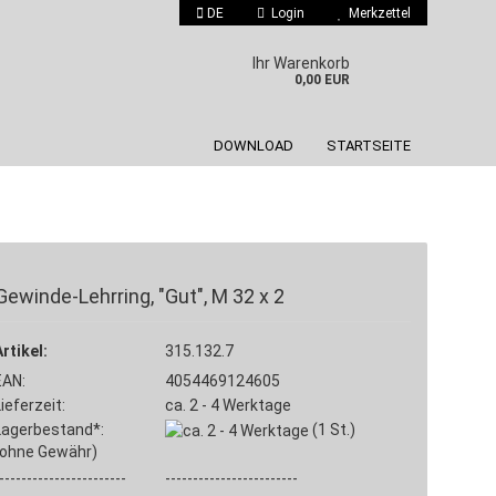
DE
Login
Merkzettel
 auswählen
Ihr Warenkorb
0,00 EUR
DOWNLOAD
STARTSEITE
Gewinde-Lehrring, "Gut", M 32 x 2
Konto erstellen
Artikel:
Passwort vergessen?
315.132.7
EAN:
4054469124605
Lieferzeit:
ca. 2 - 4 Werktage
Lagerbestand*:
(1
St.)
(ohne Gewähr)
-----------------------
------------------------