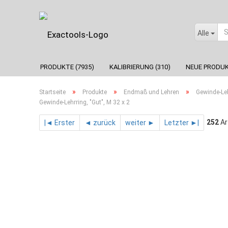
Alle
PRODUKTE (7935)
KALIBRIERUNG (310)
NEUE PRODUK
»
»
»
Startseite
Produkte
Endmaß und Lehren
Gewinde-Le
Gewinde-Lehrring, "Gut", M 32 x 2
252
Ar
|◄ Erster
◄ zurück
weiter ►
Letzter ►|