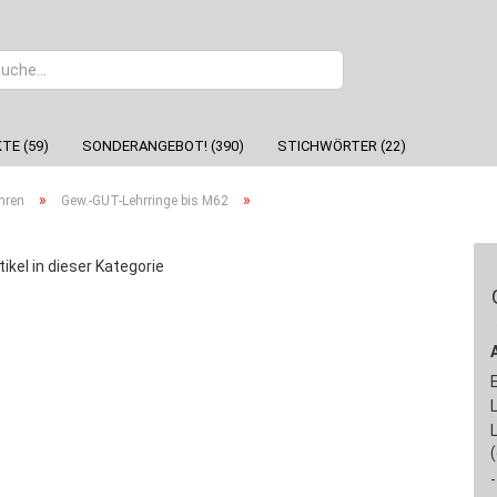
Sprache
TE (59)
SONDERANGEBOT! (390)
STICHWÖRTER (22)
»
»
hren
Gew.-GUT-Lehrringe bis M62
tikel in dieser Kategorie
-