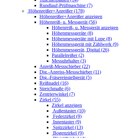
Rundlauf-Prüfmaschine (7)
Höhenreißer+Anreißer (178)
Höhenreißer+Anreißer anzeigen
Höhenreiß- u. Messgerät (56)
Höhenreiß- u. Messgerät anzeigen
Höhenmessgeräte (8)
Höhenmessgeräte mit Lupe (8)
Höhenmessgerät mit Zählwerk (9)
Höhenmessgerät, Digital (26)
Parallelreißer (2)
Messuhrhalter (3)
Anreiß-Messschieber (22)
Dig.-Anreiss-Messschieber (11)
Dig.-Fräsereinstellgerät (5)
Reißnadel (16)
Streichmaße (6)
Zentrierwinkel (7)
Zirkel (55)
Zirkel anzeigen
Außentaster (10)
Federzirkel (9)
Innentaster (9)
Spitzzirkel (13)
Bogenzirkel (9)