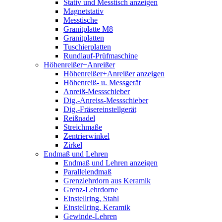
Stativ und Messtisch anzeigen
Magnetstativ
Messtische
Granitplatte M8
Granitplatten
Tuschierplatten
Rundlauf-Prüfmaschine
Höhenreißer+Anreißer
Höhenreißer+Anreißer anzeigen
Höhenreiß- u. Messgerät
Anreiß-Messschieber
Dig.-Anreiss-Messschieber
Dig.-Fräsereinstellgerät
Reißnadel
Streichmaße
Zentrierwinkel
Zirkel
Endmaß und Lehren
Endmaß und Lehren anzeigen
Parallelendmaß
Grenzlehrdorn aus Keramik
Grenz-Lehrdorne
Einstellring, Stahl
Einstellring, Keramik
Gewinde-Lehren