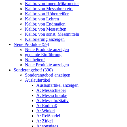
Kalibr. von Innen-Mikrometer
Kalibr. von Messuhren etc.
Kalibr. von Höhenreißer
Kalibr. von Lehren
Kalibr. von Endmaßen
Kalibr. von Messstiften
Kalibr. von sonst. Messmitteln
Kalibrierung anzeigen
Neue Produkte (59)
Neue Produkte anzeigen
geplante Einführung
Neuheiten!
Neue Produkte anzeigen
Sonderangebot! (390)
Sonderangebot! anzeigen
Auslaufartikel
Auslaufartikel anzeigen
A: Messschieber
A: Messschraube
A: Messuhr/Stativ
A: Endmaß
A: Winkel
A: Reißnadel
A: Zirkel
A: sonstiges