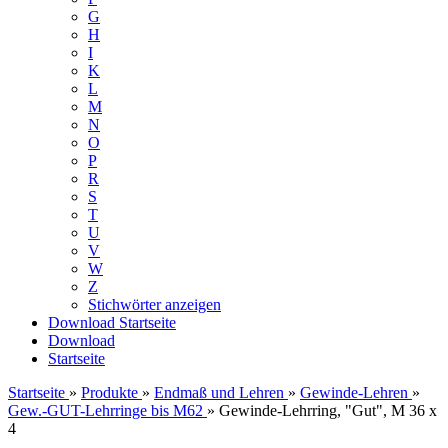
G
H
I
K
L
M
N
O
P
R
S
T
U
V
W
Z
Stichwörter anzeigen
Download
Startseite
Download
Startseite
Startseite
»
Produkte
»
Endmaß und Lehren
»
Gewinde-Lehren
»
Gew.-GUT-Lehrringe bis M62
»
Gewinde-Lehrring, "Gut", M 36 x
4