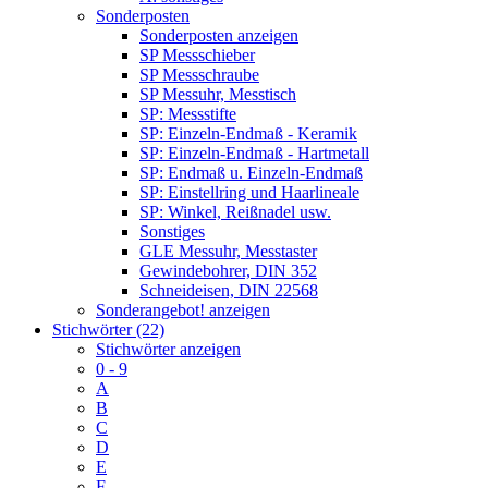
Sonderposten
Sonderposten anzeigen
SP Messschieber
SP Messschraube
SP Messuhr, Messtisch
SP: Messstifte
SP: Einzeln-Endmaß - Keramik
SP: Einzeln-Endmaß - Hartmetall
SP: Endmaß u. Einzeln-Endmaß
SP: Einstellring und Haarlineale
SP: Winkel, Reißnadel usw.
Sonstiges
GLE Messuhr, Messtaster
Gewindebohrer, DIN 352
Schneideisen, DIN 22568
Sonderangebot! anzeigen
Stichwörter (22)
Stichwörter anzeigen
0 - 9
A
B
C
D
E
F