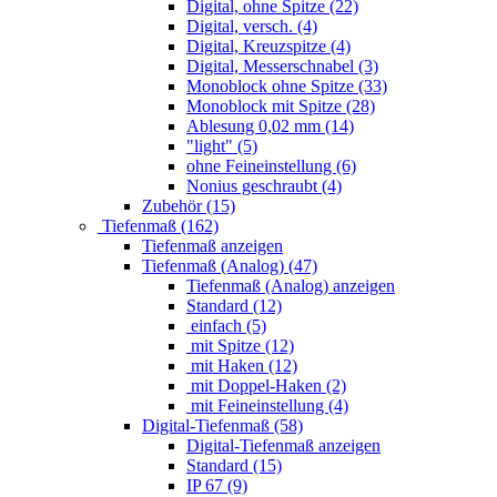
Digital, ohne Spitze (22)
Digital, versch. (4)
Digital, Kreuzspitze (4)
Digital, Messerschnabel (3)
Monoblock ohne Spitze (33)
Monoblock mit Spitze (28)
Ablesung 0,02 mm (14)
"light" (5)
ohne Feineinstellung (6)
Nonius geschraubt (4)
Zubehör (15)
Tiefenmaß (162)
Tiefenmaß anzeigen
Tiefenmaß (Analog) (47)
Tiefenmaß (Analog) anzeigen
Standard (12)
einfach (5)
mit Spitze (12)
mit Haken (12)
mit Doppel-Haken (2)
mit Feineinstellung (4)
Digital-Tiefenmaß (58)
Digital-Tiefenmaß anzeigen
Standard (15)
IP 67 (9)