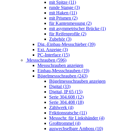
mit Spitze (11)
runde Stange (3)
mit Haken (11)
mit Prismen (2)
für Kantenmessung (2)
mit asymmetrischer Brücke (1)
für Reifenprofile (2)
Zubehör (3)
Dig.-Einbau-Messschieber (39)
Ext. Anzeige (3)
PC-Interface (15)
Messschrauben (596)
Messschrauben anzeigen
Einbau-Messschrauben (19)
Bügelmessschrauben (243)
Bügelmessschrauben anzeigen
Digital (33)
Digital, IP 65 (15)
Serie 304.608 (12)
Serie 304.408 (18)
Zählwerk (4)
Friktionsratsche (11)
Messschr. für Linkshänder (4)
Großtrommel (4)
auswechselbare Amboss (10)