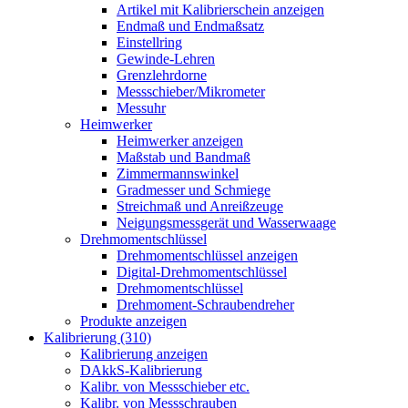
Artikel mit Kalibrierschein anzeigen
Endmaß und Endmaßsatz
Einstellring
Gewinde-Lehren
Grenzlehrdorne
Messschieber/Mikrometer
Messuhr
Heimwerker
Heimwerker anzeigen
Maßstab und Bandmaß
Zimmermannswinkel
Gradmesser und Schmiege
Streichmaß und Anreißzeuge
Neigungsmessgerät und Wasserwaage
Drehmomentschlüssel
Drehmomentschlüssel anzeigen
Digital-Drehmomentschlüssel
Drehmomentschlüssel
Drehmoment-Schraubendreher
Produkte anzeigen
Kalibrierung (310)
Kalibrierung anzeigen
DAkkS-Kalibrierung
Kalibr. von Messschieber etc.
Kalibr. von Messschrauben