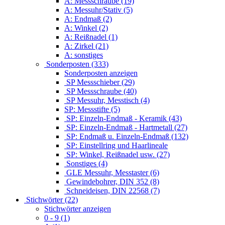
A: Messschraube (19)
A: Messuhr/Stativ (5)
A: Endmaß (2)
A: Winkel (2)
A: Reißnadel (1)
A: Zirkel (21)
A: sonstiges
Sonderposten (333)
Sonderposten anzeigen
SP Messschieber (29)
SP Messschraube (40)
SP Messuhr, Messtisch (4)
SP: Messstifte (5)
SP: Einzeln-Endmaß - Keramik (43)
SP: Einzeln-Endmaß - Hartmetall (27)
SP: Endmaß u. Einzeln-Endmaß (132)
SP: Einstellring und Haarlineale
SP: Winkel, Reißnadel usw. (27)
Sonstiges (4)
GLE Messuhr, Messtaster (6)
Gewindebohrer, DIN 352 (8)
Schneideisen, DIN 22568 (7)
Stichwörter (22)
Stichwörter anzeigen
0 - 9 (1)