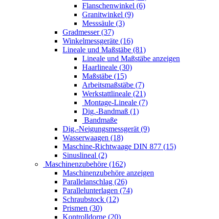
Flanschenwinkel (6)
Granitwinkel (9)
Messsäule (3)
Gradmesser (37)
Winkelmessgeräte (16)
Lineale und Maßstäbe (81)
Lineale und Maßstäbe anzeigen
Haarlineale (30)
Maßstäbe (15)
Arbeitsmaßstäbe (7)
Werkstattlineale (21)
Montage-Lineale (7)
Dig.-Bandmaß (1)
Bandmaße
Dig.-Neigungsmessgerät (9)
Wasserwaagen (18)
Maschine-Richtwaage DIN 877 (15)
Sinuslineal (2)
Maschinenzubehöre (162)
Maschinenzubehöre anzeigen
Parallelanschlag (26)
Parallelunterlagen (74)
Schraubstock (12)
Prismen (30)
Kontrolldorne (20)