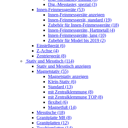
Dig.-Messtaster, spezial (3)
Innen-Feinmessgeräte (53)
Innen-Feinmessgeräte anzeigen
Innen-Feinmessgerät, standard (19)
Zubehör für Innen-Feinmessgeräte (18)
Innen-Feinmessgeräte, Hartmetall (4)
Innen-Feinmessgeräte, lang (10)
Zubehör für Model bis 2019 (2)
Einstellgerät (6)
Z-Achse (4)
Zentriergerät (8)
Stativ und Messtisch (114)
Stativ und Messtisch anzeigen
Magnetstativ (55)
Magnetstativ anzeigen
Klein-Stativ (6)
Standard (13)
mit Zentralklemmung (8)
mit Zentralklemmung TOP (8)
flexibel (6)
Magnetfuß (14)
Messtische (18)
Granitplatte M8 (8)
Granitplatten (12)
Tuschierplatten (14)