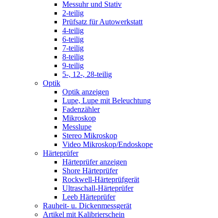
Messuhr und Stativ
2-teilig
Prüfsatz für Autowerkstatt
4-teilig
6-teilig
7-teilig
8-teilig
9-teilig
5-, 12-, 28-teilig
Optik
Optik anzeigen
Lupe, Lupe mit Beleuchtung
Fadenzähler
Mikroskop
Messlupe
Stereo Mikroskop
Video Mikroskop/Endoskope
Härteprüfer
Härteprüfer anzeigen
Shore Härteprüfer
Rockwell-Härteprüfgerät
Ultraschall-Härteprüfer
Leeb Härteprüfer
Rauheit- u. Dickenmessgerät
Artikel mit Kalibrierschein