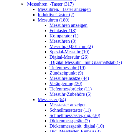
Messuhren, -Taster (317)
Messuhren, -Taster anzeigen
Induktive Taster (2)
Messuhren (180)
Messuhren anzeigen
Feintaster (18)
Komparator (1)
Messuhren (8)
Messuhr, 0,001 mm (2)
Spezial-Messuhr (10)
Digital-Messuhr (26)
Digital-Messuhr - mit Glasmaßstab (7)
Tiefenmessuhr (19)
Zündzeitpunkt (9)
Messuhreinsätze (44)
Verängerung (20)
Tiefenmessbrücke (11)
Messuhr-Zubehöre (5)
Messtaster (64)
Messtaster anzeigen
Schnellmesstaster (11)
Schnellmesstaster, dig. (30)
Dickenmessgeräte (7)
Dickenmessgerät, digital (10)
Dig.-Messtaster, Einbau (3)