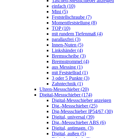
Taschen-Messschieber anzeigen
einfach (10)
Mini (5)
Feststellschraube (7)
Momentfeststellung (8)
TOP (10)
mit rundem Tiefenmaß (4)
parallaxfrei (3)
Innen-Nuten (5)
Linkshänder (4)
Bremsscheibe (3)
Bremsstrommel (4)
aus Messing (1)
mit Feststellrad (1)
3 oder 5 Punkte (3)
Zahntechnik (1)
Uhren-Messschieber (20)
Digital-Messschieber (174)
Digital-Messschieber anzeigen
Dig.-Messschieber (25)
Dig-Messschieber IP54/67 (30)
Digital, universal (39)
Dig.-Messschieber ABS (6)
Digital, antimagn. (3)
Digital, außen (5)