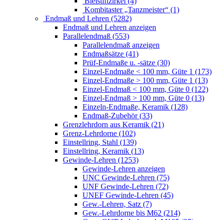
Bleistiftzirkel (4)
Kombitaster „Tanzmeister“ (1)
Endmaß und Lehren (5282)
Endmaß und Lehren anzeigen
Parallelendmaß (553)
Parallelendmaß anzeigen
Endmaßsätze (41)
Prüf-Endmaße u. -sätze (30)
Einzel-Endmaße < 100 mm, Güte 1 (173)
Einzel-Endmaße > 100 mm, Güte 1 (13)
Einzel-Endmaß < 100 mm, Güte 0 (122)
Einzel-Endmaß > 100 mm, Güte 0 (13)
Einzeln-Endmaße, Keramik (128)
Endmaß-Zubehör (33)
Grenzlehrdorn aus Keramik (21)
Grenz-Lehrdorne (102)
Einstellring, Stahl (139)
Einstellring, Keramik (13)
Gewinde-Lehren (1253)
Gewinde-Lehren anzeigen
UNC Gewinde-Lehren (75)
UNF Gewinde-Lehren (72)
UNEF Gewinde-Lehren (45)
Gew.-Lehren, Satz (7)
Gew.-Lehrdorne bis M62 (214)