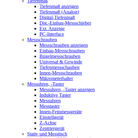
Tiefenmaß
Tiefenmaß anzeigen
Tiefenmaß (Analog)
Digital-Tiefenmaß
Dig.-Einbau-Messschieber
Ext. Anzeige
PC-Interface
Messschrauben
Messschrauben anzeigen
Einbau-Messschrauben
Bügelmessschrauben
Universal & Gewinde
Tiefenmessschauben
Innen-Messschrauben
Mikrometerhalter
Messuhren, -Taster
Messuhren, -Taster anzeigen
Induktive Taster
Messuhren
Messtaster
Innen-Feinmessgeräte
Einstellgerät
Z-Achse
Zentriergerät
Stativ und Messtisch