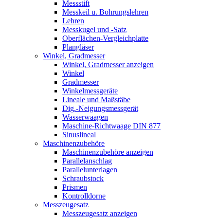
Messstift
Messkeil u. Bohrungslehren
Lehren
Messkugel und -Satz
Oberflächen-Vergleichplatte
Plangläser
Winkel, Gradmesser
Winkel, Gradmesser anzeigen
Winkel
Gradmesser
Winkelmessgeräte
Lineale und Maßstäbe
Dig.-Neigungsmessgerät
Wasserwaagen
Maschine-Richtwaage DIN 877
Sinuslineal
Maschinenzubehöre
Maschinenzubehöre anzeigen
Parallelanschlag
Parallelunterlagen
Schraubstock
Prismen
Kontrolldorne
Messzeugesatz
Messzeugesatz anzeigen