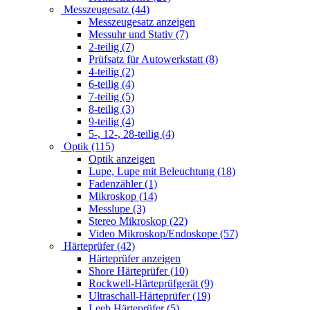
Messzeugesatz (44)
Messzeugesatz anzeigen
Messuhr und Stativ (7)
2-teilig (7)
Prüfsatz für Autowerkstatt (8)
4-teilig (2)
6-teilig (4)
7-teilig (5)
8-teilig (3)
9-teilig (4)
5-, 12-, 28-teilig (4)
Optik (115)
Optik anzeigen
Lupe, Lupe mit Beleuchtung (18)
Fadenzähler (1)
Mikroskop (14)
Messlupe (3)
Stereo Mikroskop (22)
Video Mikroskop/Endoskope (57)
Härteprüfer (42)
Härteprüfer anzeigen
Shore Härteprüfer (10)
Rockwell-Härteprüfgerät (9)
Ultraschall-Härteprüfer (19)
Leeb Härteprüfer (5)