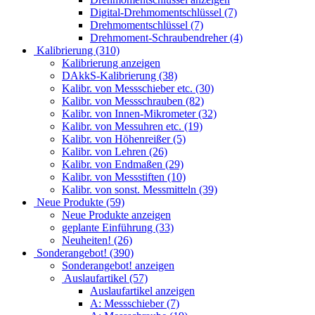
Digital-Drehmomentschlüssel (7)
Drehmomentschlüssel (7)
Drehmoment-Schraubendreher (4)
Kalibrierung (310)
Kalibrierung anzeigen
DAkkS-Kalibrierung (38)
Kalibr. von Messschieber etc. (30)
Kalibr. von Messschrauben (82)
Kalibr. von Innen-Mikrometer (32)
Kalibr. von Messuhren etc. (19)
Kalibr. von Höhenreißer (5)
Kalibr. von Lehren (26)
Kalibr. von Endmaßen (29)
Kalibr. von Messstiften (10)
Kalibr. von sonst. Messmitteln (39)
Neue Produkte (59)
Neue Produkte anzeigen
geplante Einführung (33)
Neuheiten! (26)
Sonderangebot! (390)
Sonderangebot! anzeigen
Auslaufartikel (57)
Auslaufartikel anzeigen
A: Messschieber (7)