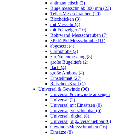
antimagnetisch (2)
Bügelmessschr. ab 300 mm (23)
Teller-Messschrauben (20)
Blechdicken (3)
mit Messuhr (4)
mit Feinzeiger (10)
Rohrwand-Messschrauben (7)
3Pkt/5Pkt Messschraube (11)
abgesetzt (4)
Crimphöhe (2)
zur Nutenmessung (8)
große Bügeltiefe (2)
flach (4)
große Amboss (4)
Einstellmaß (27)
Ratschen-Kraft (1)
Universal & Gewinde (96)
Universal & Gewinde anzeigen
Universal (2)
Universal mit Einsätzen (8)
Universal, verschiebbar (6)
Universal, digital (8)
Universal, dig., verschiebbar (6)
Gewinde-Messschrauben (16)
Einsätze (8)