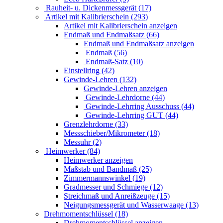
Rauheit- u. Dickenmessgerät (17)
Artikel mit Kalibrierschein (293)
Artikel mit Kalibrierschein anzeigen
Endmaß und Endmaßsatz (66)
Endmaß und Endmaßsatz anzeigen
Endmaß (56)
Endmaß-Satz (10)
Einstellring (42)
Gewinde-Lehren (132)
Gewinde-Lehren anzeigen
Gewinde-Lehrdorne (44)
Gewinde-Lehrring Ausschuss (44)
Gewinde-Lehrring GUT (44)
Grenzlehrdorne (33)
Messschieber/Mikrometer (18)
Messuhr (2)
Heimwerker (84)
Heimwerker anzeigen
Maßstab und Bandmaß (25)
Zimmermannswinkel (19)
Gradmesser und Schmiege (12)
Streichmaß und Anreißzeuge (15)
Neigungsmessgerät und Wasserwaage (13)
Drehmomentschlüssel (18)
Drehmomentschlüssel anzeigen