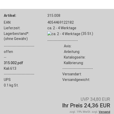
Artikel:
315.008
EAN:
4054469122182
Lieferzeit:
ca. 2 - 4 Werktage
Lagerbestand*:
(35
St.)
(ohne Gewähr)
------------------------
------------------------
Avis:
offen
Anleitung:
--
Katalogseite:
315.002.pdf
Kalibrierung:
Kali.613
------------------------
------------------------
Versandart:
UPS
Versandgewicht:
0.1
kg St.
UVP 34,80 EUR
Ihr Preis 24,36 EUR
zzgl. 19% MwSt. zzgl.
Versand