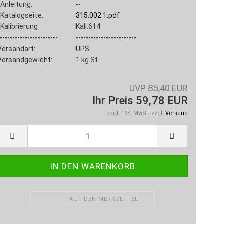
Anleitung:
--
Katalogseite:
315.002.1.pdf
Kalibrierung:
Kali.614
-----------------------
------------------------
Versandart:
UPS
Versandgewicht:
1
kg St.
UVP 85,40 EUR
Ihr Preis 59,78 EUR
zzgl. 19% MwSt. zzgl.
Versand
AUF DEN MERKZETTEL