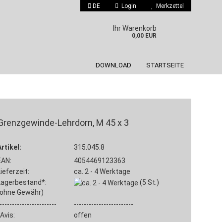
DE
Login
Merkzettel
 auswählen
Ihr Warenkorb
0,00 EUR
DOWNLOAD
STARTSEITE
Grenzgewinde-Lehrdorn, M 45 x 3
Konto erstellen
Artikel:
315.045.8
Passwort vergessen?
EAN:
4054469123363
Lieferzeit:
ca. 2 - 4 Werktage
Lagerbestand*:
(5
St.)
(ohne Gewähr)
-----------------------
------------------------
Avis:
offen