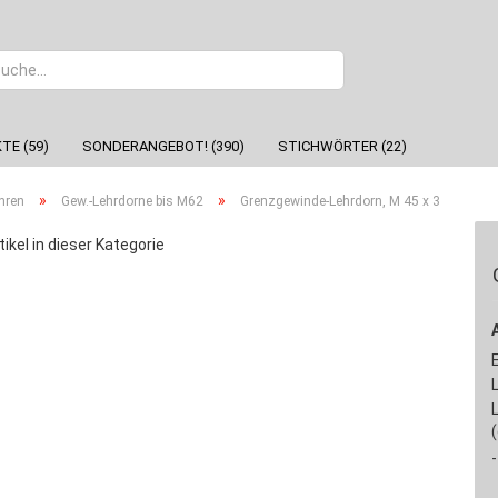
Sprache
TE (59)
SONDERANGEBOT! (390)
STICHWÖRTER (22)
»
»
hren
Gew.-Lehrdorne bis M62
Grenzgewinde-Lehrdorn, M 45 x 3
tikel in dieser Kategorie
-