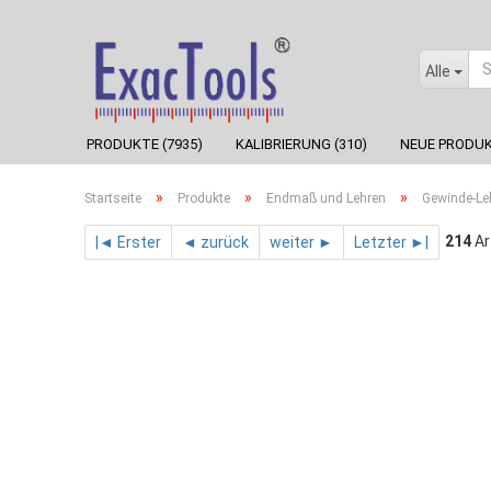
Alle
PRODUKTE (7935)
KALIBRIERUNG (310)
NEUE PRODUK
»
»
»
Startseite
Produkte
Endmaß und Lehren
Gewinde-Le
214
Ar
|◄ Erster
◄ zurück
weiter ►
Letzter ►|