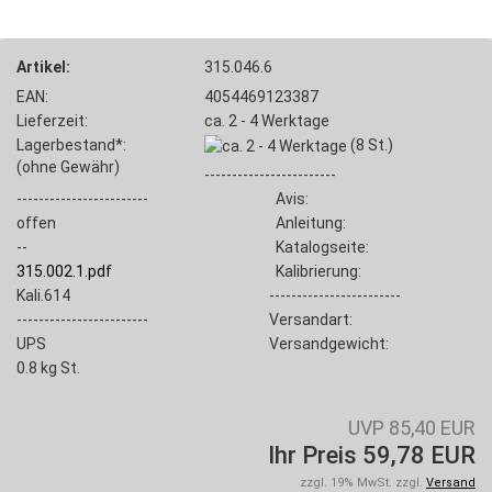
Artikel:
315.046.6
EAN:
4054469123387
Lieferzeit:
ca. 2 - 4 Werktage
Lagerbestand*:
(8
St.)
(ohne Gewähr)
------------------------
------------------------
Avis:
offen
Anleitung:
--
Katalogseite:
315.002.1.pdf
Kalibrierung:
Kali.614
------------------------
------------------------
Versandart:
UPS
Versandgewicht:
0.8
kg St.
UVP 85,40 EUR
Ihr Preis 59,78 EUR
zzgl. 19% MwSt. zzgl.
Versand