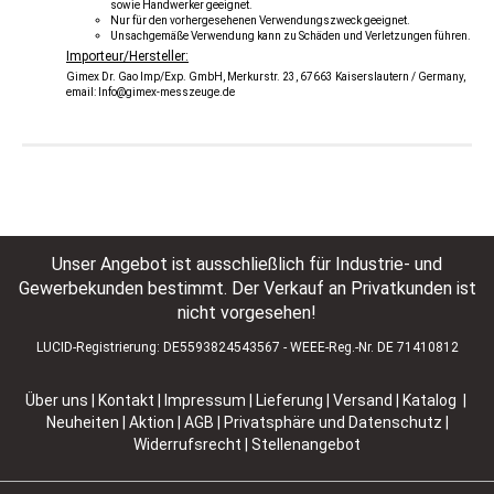
sowie Handwerker geeignet.
Nur für den vorhergesehenen Verwendungszweck geeignet.
Unsachgemäße Verwendung kann zu Schäden und Verletzungen führen.
Importeur/Hersteller:
Gimex Dr. Gao Imp/Exp. GmbH, Merkurstr. 23, 67663 Kaiserslautern / Germany,
email: Info@gimex-messzeuge.de
Unser Angebot ist ausschließlich für Industrie- und
Gewerbekunden bestimmt. Der Verkauf an Privatkunden ist
nicht vorgesehen!
LUCID-Registrierung: DE5593824543567 - WEEE-Reg.-Nr. DE 71410812
Über uns
|
Kontakt
|
Impressum
|
Lieferung | Versand
|
Katalog |
Neuheiten | Aktion
|
AGB
|
Privatsphäre und Datenschutz
|
Widerrufsrecht
|
Stellenangebot