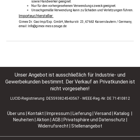
sowie Handwerker geeignet.
Nur für den vorhergesehenen Verwendungszweck geeignet.
Unsachgemäße Verwendung kann zu Schäden und Verletzungen führen.
Importeur/Hersteller:
Gimex Dr. Gao Imp/Exp. GmbH, Merkurstr. 23, 67663 Kaiserslautern / Germany,
email: Info@gimex-messzeuge.de
Unser Angebot ist ausschließlich für Industrie- und
Gewerbekunden bestimmt. Der Verkauf an Privatkunden ist
nicht vorgesehen!
LUCID-Registrierung: DE5593824543567 - WEEE-Reg.-Nr. DE 71410812
Über uns
|
Kontakt
|
Impressum
|
Lieferung | Versand
|
Katalog |
Neuheiten | Aktion
|
AGB
|
Privatsphäre und Datenschutz
|
Widerrufsrecht
|
Stellenangebot