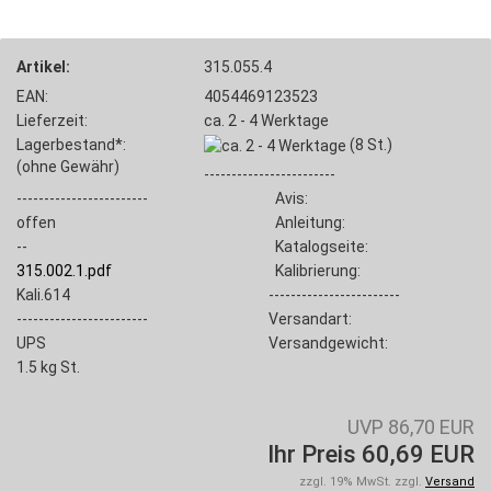
Artikel:
315.055.4
EAN:
4054469123523
Lieferzeit:
ca. 2 - 4 Werktage
Lagerbestand*:
(8
St.)
(ohne Gewähr)
------------------------
------------------------
Avis:
offen
Anleitung:
--
Katalogseite:
315.002.1.pdf
Kalibrierung:
Kali.614
------------------------
------------------------
Versandart:
UPS
Versandgewicht:
1.5
kg St.
UVP 86,70 EUR
Ihr Preis 60,69 EUR
zzgl. 19% MwSt. zzgl.
Versand