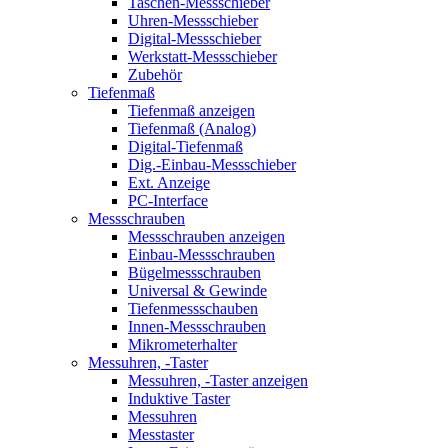
Taschen-Messschieber
Uhren-Messschieber
Digital-Messschieber
Werkstatt-Messschieber
Zubehör
Tiefenmaß
Tiefenmaß anzeigen
Tiefenmaß (Analog)
Digital-Tiefenmaß
Dig.-Einbau-Messschieber
Ext. Anzeige
PC-Interface
Messschrauben
Messschrauben anzeigen
Einbau-Messschrauben
Bügelmessschrauben
Universal & Gewinde
Tiefenmessschauben
Innen-Messschrauben
Mikrometerhalter
Messuhren, -Taster
Messuhren, -Taster anzeigen
Induktive Taster
Messuhren
Messtaster