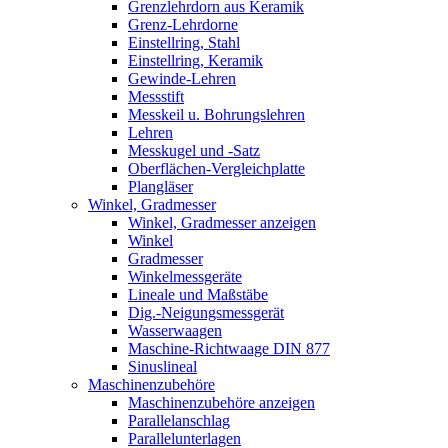
Grenzlehrdorn aus Keramik
Grenz-Lehrdorne
Einstellring, Stahl
Einstellring, Keramik
Gewinde-Lehren
Messstift
Messkeil u. Bohrungslehren
Lehren
Messkugel und -Satz
Oberflächen-Vergleichplatte
Plangläser
Winkel, Gradmesser
Winkel, Gradmesser anzeigen
Winkel
Gradmesser
Winkelmessgeräte
Lineale und Maßstäbe
Dig.-Neigungsmessgerät
Wasserwaagen
Maschine-Richtwaage DIN 877
Sinuslineal
Maschinenzubehöre
Maschinenzubehöre anzeigen
Parallelanschlag
Parallelunterlagen