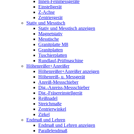
Innen-Feinmessgeräte
Einstellgerät
Z-Achse
Zentriergerät
Stativ und Messtisch
Stativ und Messtisch anzeigen
Magnetstativ
Messtische
Granitplatte M8
Granitplatten
Tuschierplatten
Rundlauf-Prüfmaschine
Höhenreißer+Anreißer
Höhenreißer+Anreißer anzeigen
Höhenreiß- u. Messgerät
Anreiß-Messschieber
Dig.-Anreiss-Messschieber
Dig.-Fräsereinstellgerät
Reißnadel
Streichmaße
Zentrierwinkel
Zirkel
Endmaß und Lehren
Endmaß und Lehren anzeigen
Parallelendmaß