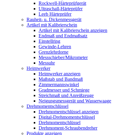
Rockwell-Härteprüfgerät
Ultraschall-Härteprüfer
Leeb Härteprüfer
Rauheit- u. Dickenmessgerät
Artikel mit Kalibrierschein
Artikel mit Kalibrierschein anzeigen
Endmaß und Endmaßsatz
Einstellring
Gewinde-Lehren
Grenzlehrdorne
Messschieber/Mikrometer
Messuhr
Heimwerker
Heimwerker anzeigen
Maßstab und Bandmaß
Zimmermannswinkel
Gradmesser und Schmiege
Streichmaß und Anreißzeuge
Neigungsmessgerät und Wasserwaage
Drehmomentschlüssel
Drehmomentschlüssel anzeigen
Digital-Drehmomentschlüssel
Drehmomentschlüssel
Drehmoment-Schraubendreher
Produkte anzeigen