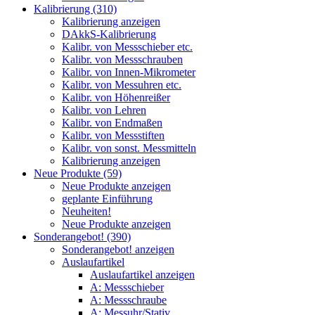
Kalibrierung (310)
Kalibrierung anzeigen
DAkkS-Kalibrierung
Kalibr. von Messschieber etc.
Kalibr. von Messschrauben
Kalibr. von Innen-Mikrometer
Kalibr. von Messuhren etc.
Kalibr. von Höhenreißer
Kalibr. von Lehren
Kalibr. von Endmaßen
Kalibr. von Messstiften
Kalibr. von sonst. Messmitteln
Kalibrierung anzeigen
Neue Produkte (59)
Neue Produkte anzeigen
geplante Einführung
Neuheiten!
Neue Produkte anzeigen
Sonderangebot! (390)
Sonderangebot! anzeigen
Auslaufartikel
Auslaufartikel anzeigen
A: Messschieber
A: Messschraube
A: Messuhr/Stativ