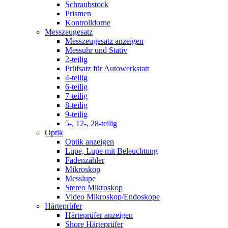
Schraubstock
Prismen
Kontrolldorne
Messzeugesatz
Messzeugesatz anzeigen
Messuhr und Stativ
2-teilig
Prüfsatz für Autowerkstatt
4-teilig
6-teilig
7-teilig
8-teilig
9-teilig
5-, 12-, 28-teilig
Optik
Optik anzeigen
Lupe, Lupe mit Beleuchtung
Fadenzähler
Mikroskop
Messlupe
Stereo Mikroskop
Video Mikroskop/Endoskope
Härteprüfer
Härteprüfer anzeigen
Shore Härteprüfer