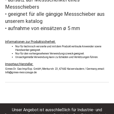
Messschiebers
• geeignet für alle gängige Messschieber aus
unserem katalog
• aufnahme von einsätzen ø 5 mm
Informationen zur Produktsicherheit:
Nur für technisch versierte und mit dem Produkt vertraute Anwender sowie
Handwerker geeignet.
Nur für den vorhergesehenen Verwendungszweck geeignet.
Unsachgemäße Verwendung kann zu Schäden und Verletzungen führen.
Importeur/Hersteller:
Gimex Dr. Gao Imp/Exp. GmbH, Merkurstr. 23, 67663 Kaiserslautern / Germany, email:
Info@gimex-messzeuge.de
Unser Angebot ist ausschließlich für Industrie- und