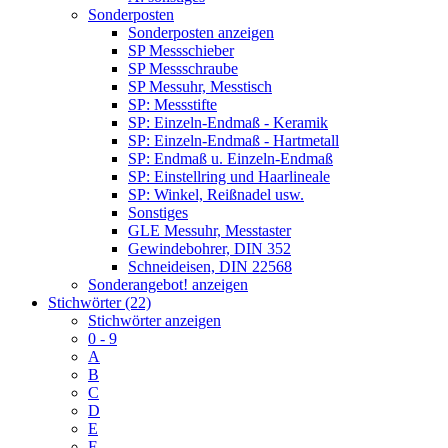
Sonderposten
Sonderposten anzeigen
SP Messschieber
SP Messschraube
SP Messuhr, Messtisch
SP: Messstifte
SP: Einzeln-Endmaß - Keramik
SP: Einzeln-Endmaß - Hartmetall
SP: Endmaß u. Einzeln-Endmaß
SP: Einstellring und Haarlineale
SP: Winkel, Reißnadel usw.
Sonstiges
GLE Messuhr, Messtaster
Gewindebohrer, DIN 352
Schneideisen, DIN 22568
Sonderangebot! anzeigen
Stichwörter (22)
Stichwörter anzeigen
0 - 9
A
B
C
D
E
F