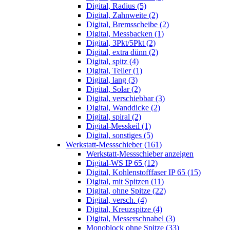
Digital, Radius (5)
Digital, Zahnweite (2)
Digital, Bremsscheibe (2)
Digital, Messbacken (1)
Digital, 3Pkt/5Pkt (2)
Digital, extra dünn (2)
Digital, spitz (4)
Digital, Teller (1)
Digital, lang (3)
Digital, Solar (2)
Digital, verschiebbar (3)
Digital, Wanddicke (2)
Digital, spiral (2)
Digital-Messkeil (1)
Digital, sonstiges (5)
Werkstatt-Messschieber (161)
Werkstatt-Messschieber anzeigen
Digital-WS IP 65 (12)
Digital, Kohlenstofffaser IP 65 (15)
Digital, mit Spitzen (11)
Digital, ohne Spitze (22)
Digital, versch. (4)
Digital, Kreuzspitze (4)
Digital, Messerschnabel (3)
Monoblock ohne Spitze (33)