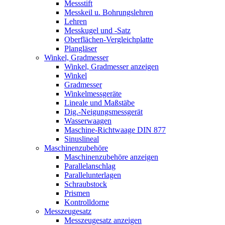
Messstift
Messkeil u. Bohrungslehren
Lehren
Messkugel und -Satz
Oberflächen-Vergleichplatte
Plangläser
Winkel, Gradmesser
Winkel, Gradmesser anzeigen
Winkel
Gradmesser
Winkelmessgeräte
Lineale und Maßstäbe
Dig.-Neigungsmessgerät
Wasserwaagen
Maschine-Richtwaage DIN 877
Sinuslineal
Maschinenzubehöre
Maschinenzubehöre anzeigen
Parallelanschlag
Parallelunterlagen
Schraubstock
Prismen
Kontrolldorne
Messzeugesatz
Messzeugesatz anzeigen