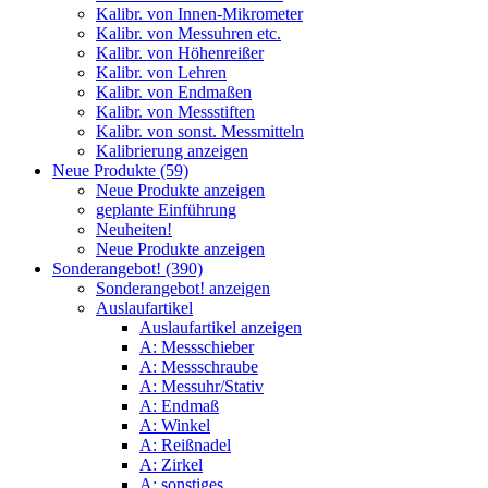
Kalibr. von Innen-Mikrometer
Kalibr. von Messuhren etc.
Kalibr. von Höhenreißer
Kalibr. von Lehren
Kalibr. von Endmaßen
Kalibr. von Messstiften
Kalibr. von sonst. Messmitteln
Kalibrierung anzeigen
Neue Produkte (59)
Neue Produkte anzeigen
geplante Einführung
Neuheiten!
Neue Produkte anzeigen
Sonderangebot! (390)
Sonderangebot! anzeigen
Auslaufartikel
Auslaufartikel anzeigen
A: Messschieber
A: Messschraube
A: Messuhr/Stativ
A: Endmaß
A: Winkel
A: Reißnadel
A: Zirkel
A: sonstiges