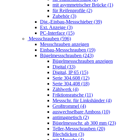
mit asymmetrischer Brücke (1)
für Reifenprofile (2)
Zubehör (3)
Dig.-Einbau-Messschieber (39)
Ext. Anzeige (3)
PC-Interface (15)
Messschrauben (596)
Messschrauben anzeigen
Einbau-Messschrauben (19)
Bügelmessschrauben (243)
Bügelmessschrauben anzeigen
Digital (33)
Digital, IP 65 (15)
Serie 304.608 (12)
Serie 304.408 (18)
Zählwerk (4)
Friktionsratsche (11)
Messschr. für Linkshänder (4)
Großtrommel (4)
auswechselbare Amboss (10)
antimagnetisch (2)
Bügelmessschr. ab 300 mm (23)
Teller-Messschrauben (20)
Blechdicken (3)
mit Messuhr (4)