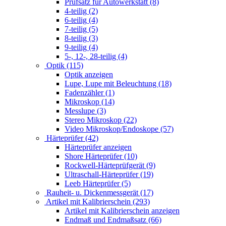
Prüfsatz für Autowerkstatt (8)
4-teilig (2)
6-teilig (4)
7-teilig (5)
8-teilig (3)
9-teilig (4)
5-, 12-, 28-teilig (4)
Optik (115)
Optik anzeigen
Lupe, Lupe mit Beleuchtung (18)
Fadenzähler (1)
Mikroskop (14)
Messlupe (3)
Stereo Mikroskop (22)
Video Mikroskop/Endoskope (57)
Härteprüfer (42)
Härteprüfer anzeigen
Shore Härteprüfer (10)
Rockwell-Härteprüfgerät (9)
Ultraschall-Härteprüfer (19)
Leeb Härteprüfer (5)
Rauheit- u. Dickenmessgerät (17)
Artikel mit Kalibrierschein (293)
Artikel mit Kalibrierschein anzeigen
Endmaß und Endmaßsatz (66)