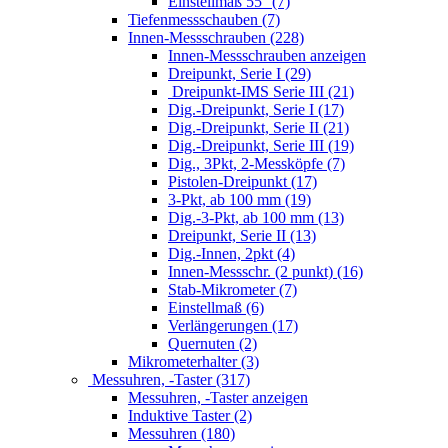
Einstellmaß 55° (7)
Tiefenmessschauben (7)
Innen-Messschrauben (228)
Innen-Messschrauben anzeigen
Dreipunkt, Serie I (29)
Dreipunkt-IMS Serie III (21)
Dig.-Dreipunkt, Serie I (17)
Dig.-Dreipunkt, Serie II (21)
Dig.-Dreipunkt, Serie III (19)
Dig., 3Pkt, 2-Messköpfe (7)
Pistolen-Dreipunkt (17)
3-Pkt, ab 100 mm (19)
Dig.-3-Pkt, ab 100 mm (13)
Dreipunkt, Serie II (13)
Dig.-Innen, 2pkt (4)
Innen-Messschr. (2 punkt) (16)
Stab-Mikrometer (7)
Einstellmaß (6)
Verlängerungen (17)
Quernuten (2)
Mikrometerhalter (3)
Messuhren, -Taster (317)
Messuhren, -Taster anzeigen
Induktive Taster (2)
Messuhren (180)