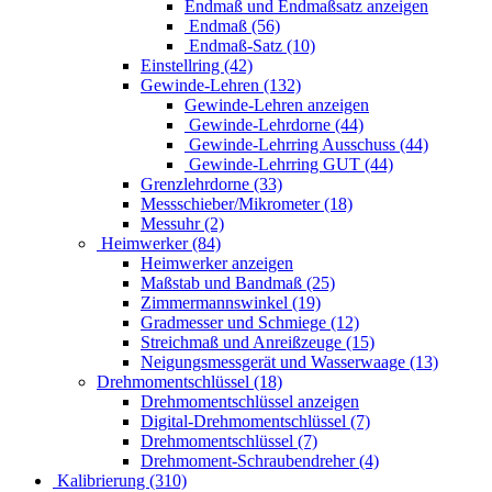
Endmaß und Endmaßsatz anzeigen
Endmaß (56)
Endmaß-Satz (10)
Einstellring (42)
Gewinde-Lehren (132)
Gewinde-Lehren anzeigen
Gewinde-Lehrdorne (44)
Gewinde-Lehrring Ausschuss (44)
Gewinde-Lehrring GUT (44)
Grenzlehrdorne (33)
Messschieber/Mikrometer (18)
Messuhr (2)
Heimwerker (84)
Heimwerker anzeigen
Maßstab und Bandmaß (25)
Zimmermannswinkel (19)
Gradmesser und Schmiege (12)
Streichmaß und Anreißzeuge (15)
Neigungsmessgerät und Wasserwaage (13)
Drehmomentschlüssel (18)
Drehmomentschlüssel anzeigen
Digital-Drehmomentschlüssel (7)
Drehmomentschlüssel (7)
Drehmoment-Schraubendreher (4)
Kalibrierung (310)