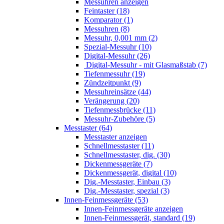
Messuhren anzeigen
Feintaster (18)
Komparator (1)
Messuhren (8)
Messuhr, 0,001 mm (2)
Spezial-Messuhr (10)
Digital-Messuhr (26)
Digital-Messuhr - mit Glasmaßstab (7)
Tiefenmessuhr (19)
Zündzeitpunkt (9)
Messuhreinsätze (44)
Verängerung (20)
Tiefenmessbrücke (11)
Messuhr-Zubehöre (5)
Messtaster (64)
Messtaster anzeigen
Schnellmesstaster (11)
Schnellmesstaster, dig. (30)
Dickenmessgeräte (7)
Dickenmessgerät, digital (10)
Dig.-Messtaster, Einbau (3)
Dig.-Messtaster, spezial (3)
Innen-Feinmessgeräte (53)
Innen-Feinmessgeräte anzeigen
Innen-Feinmessgerät, standard (19)