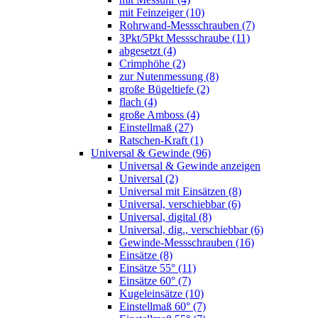
mit Feinzeiger (10)
Rohrwand-Messschrauben (7)
3Pkt/5Pkt Messschraube (11)
abgesetzt (4)
Crimphöhe (2)
zur Nutenmessung (8)
große Bügeltiefe (2)
flach (4)
große Amboss (4)
Einstellmaß (27)
Ratschen-Kraft (1)
Universal & Gewinde (96)
Universal & Gewinde anzeigen
Universal (2)
Universal mit Einsätzen (8)
Universal, verschiebbar (6)
Universal, digital (8)
Universal, dig., verschiebbar (6)
Gewinde-Messschrauben (16)
Einsätze (8)
Einsätze 55° (11)
Einsätze 60° (7)
Kugeleinsätze (10)
Einstellmaß 60° (7)