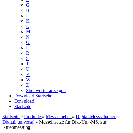
G
H
I
K
L
M
N
O
P
R
S
T
U
V
W
Z
Stichwörter anzeigen
Download
Startseite
Download
Startseite
Startseite
»
Produkte
»
Messschieber
»
Digital-Messschieber
»
Digital, universal
»
Messeinsätze für Dig.-Uni.-MS, zur
Nutenmessung