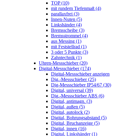
TOP (10)
mit rundem Tiefenmaß (4)
parallaxfrei (3)
Innen-Nuten (5)
Linkshänder (4)
Bremsscheibe (3)
Bremsstrommel (4)
aus Messing (1)
mit Feststellrad (1)
3 oder 5 Punkte (3)
Zahntechnik (1)
Uhren-Messschieber (20)
Digital-Messschieber (174)
Digital-Messschieber anzeigen
Dig.-Messschieber (25)
Dig-Messschieber IP54/67 (30)
Digital, universal (39)
Dig.-Messschieber ABS (6)
Digital, antimagn. (3)
Digital, außen (5)
Digital, autolock (2)
Digital, Bohrungsabstand (5)
Digital, Bruchanzeige (5)
Digital, innen (16)
Digital, Linkshänder (1)