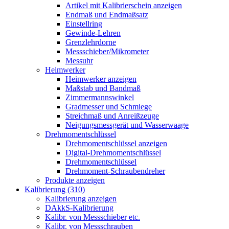
Artikel mit Kalibrierschein anzeigen
Endmaß und Endmaßsatz
Einstellring
Gewinde-Lehren
Grenzlehrdorne
Messschieber/Mikrometer
Messuhr
Heimwerker
Heimwerker anzeigen
Maßstab und Bandmaß
Zimmermannswinkel
Gradmesser und Schmiege
Streichmaß und Anreißzeuge
Neigungsmessgerät und Wasserwaage
Drehmomentschlüssel
Drehmomentschlüssel anzeigen
Digital-Drehmomentschlüssel
Drehmomentschlüssel
Drehmoment-Schraubendreher
Produkte anzeigen
Kalibrierung (310)
Kalibrierung anzeigen
DAkkS-Kalibrierung
Kalibr. von Messschieber etc.
Kalibr. von Messschrauben