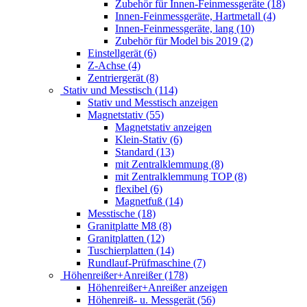
Zubehör für Innen-Feinmessgeräte (18)
Innen-Feinmessgeräte, Hartmetall (4)
Innen-Feinmessgeräte, lang (10)
Zubehör für Model bis 2019 (2)
Einstellgerät (6)
Z-Achse (4)
Zentriergerät (8)
Stativ und Messtisch (114)
Stativ und Messtisch anzeigen
Magnetstativ (55)
Magnetstativ anzeigen
Klein-Stativ (6)
Standard (13)
mit Zentralklemmung (8)
mit Zentralklemmung TOP (8)
flexibel (6)
Magnetfuß (14)
Messtische (18)
Granitplatte M8 (8)
Granitplatten (12)
Tuschierplatten (14)
Rundlauf-Prüfmaschine (7)
Höhenreißer+Anreißer (178)
Höhenreißer+Anreißer anzeigen
Höhenreiß- u. Messgerät (56)