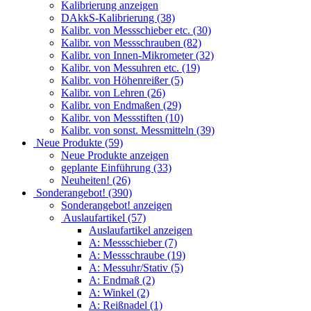
Kalibrierung anzeigen
DAkkS-Kalibrierung (38)
Kalibr. von Messschieber etc. (30)
Kalibr. von Messschrauben (82)
Kalibr. von Innen-Mikrometer (32)
Kalibr. von Messuhren etc. (19)
Kalibr. von Höhenreißer (5)
Kalibr. von Lehren (26)
Kalibr. von Endmaßen (29)
Kalibr. von Messstiften (10)
Kalibr. von sonst. Messmitteln (39)
Neue Produkte (59)
Neue Produkte anzeigen
geplante Einführung (33)
Neuheiten! (26)
Sonderangebot! (390)
Sonderangebot! anzeigen
Auslaufartikel (57)
Auslaufartikel anzeigen
A: Messschieber (7)
A: Messschraube (19)
A: Messuhr/Stativ (5)
A: Endmaß (2)
A: Winkel (2)
A: Reißnadel (1)