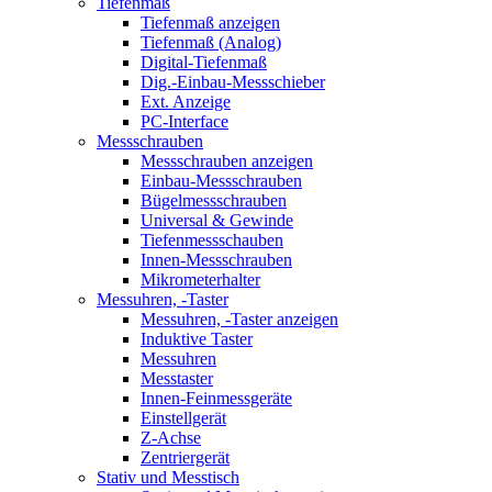
Tiefenmaß
Tiefenmaß anzeigen
Tiefenmaß (Analog)
Digital-Tiefenmaß
Dig.-Einbau-Messschieber
Ext. Anzeige
PC-Interface
Messschrauben
Messschrauben anzeigen
Einbau-Messschrauben
Bügelmessschrauben
Universal & Gewinde
Tiefenmessschauben
Innen-Messschrauben
Mikrometerhalter
Messuhren, -Taster
Messuhren, -Taster anzeigen
Induktive Taster
Messuhren
Messtaster
Innen-Feinmessgeräte
Einstellgerät
Z-Achse
Zentriergerät
Stativ und Messtisch