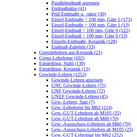
Parallelendmaß anzeigen
Endmaßsätze (41)
Prüf-Endmaße u. -sätze (30)
Einzel-Endmaße < 100 mm, Güte 1 (173)
Einzel-Endmaße > 100 mm, Güte 1 (13)
Einzel-Endmaß < 100 mm, Güte 0 (122)
Einzel-Endmaß > 100 mm, Güte 0 (13)
Einzeln-Endmaße, Keramik (128)
Endmaß-Zubehör (33)
Grenzlehrdorn aus Keramik (21)
Grenz-Lehrdorne (102)
Einstellring, Stahl (139)
Einstellring, Keramik (13)
Gewinde-Lehren (1253)
Gewinde-Lehren anzeigen
UNC Gewinde-Lehren (75)
UNF Gewinde-Lehren (72)
UNEF Gewinde-Lehren (45)
Gew.-Lehren, Satz (7)
Gew.-Lehrdorne bis M62 (214)
Gew.-GUT-Lehrdorn ab M105 (25)
Gew.-GUT-Lehrdorn ab M60 (70)
Gew.-Aussschuss-Lehrdorn ab M60 (70)
Gew.-Aussschuss-Lehrdorn ab M105 (25)
Gew.-GUT-Lehrringe bis M62 (252)