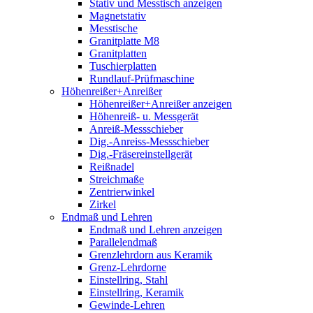
Stativ und Messtisch anzeigen
Magnetstativ
Messtische
Granitplatte M8
Granitplatten
Tuschierplatten
Rundlauf-Prüfmaschine
Höhenreißer+Anreißer
Höhenreißer+Anreißer anzeigen
Höhenreiß- u. Messgerät
Anreiß-Messschieber
Dig.-Anreiss-Messschieber
Dig.-Fräsereinstellgerät
Reißnadel
Streichmaße
Zentrierwinkel
Zirkel
Endmaß und Lehren
Endmaß und Lehren anzeigen
Parallelendmaß
Grenzlehrdorn aus Keramik
Grenz-Lehrdorne
Einstellring, Stahl
Einstellring, Keramik
Gewinde-Lehren