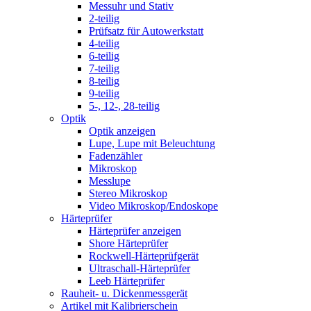
Messuhr und Stativ
2-teilig
Prüfsatz für Autowerkstatt
4-teilig
6-teilig
7-teilig
8-teilig
9-teilig
5-, 12-, 28-teilig
Optik
Optik anzeigen
Lupe, Lupe mit Beleuchtung
Fadenzähler
Mikroskop
Messlupe
Stereo Mikroskop
Video Mikroskop/Endoskope
Härteprüfer
Härteprüfer anzeigen
Shore Härteprüfer
Rockwell-Härteprüfgerät
Ultraschall-Härteprüfer
Leeb Härteprüfer
Rauheit- u. Dickenmessgerät
Artikel mit Kalibrierschein