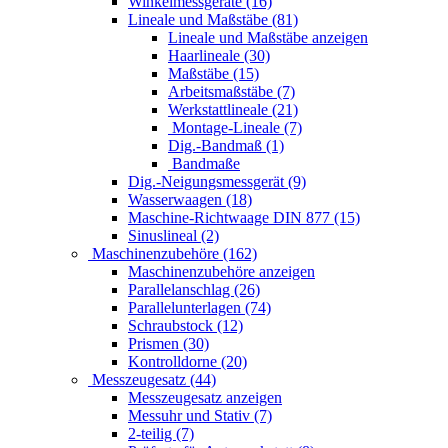
Winkelmessgeräte (16)
Lineale und Maßstäbe (81)
Lineale und Maßstäbe anzeigen
Haarlineale (30)
Maßstäbe (15)
Arbeitsmaßstäbe (7)
Werkstattlineale (21)
Montage-Lineale (7)
Dig.-Bandmaß (1)
Bandmaße
Dig.-Neigungsmessgerät (9)
Wasserwaagen (18)
Maschine-Richtwaage DIN 877 (15)
Sinuslineal (2)
Maschinenzubehöre (162)
Maschinenzubehöre anzeigen
Parallelanschlag (26)
Parallelunterlagen (74)
Schraubstock (12)
Prismen (30)
Kontrolldorne (20)
Messzeugesatz (44)
Messzeugesatz anzeigen
Messuhr und Stativ (7)
2-teilig (7)