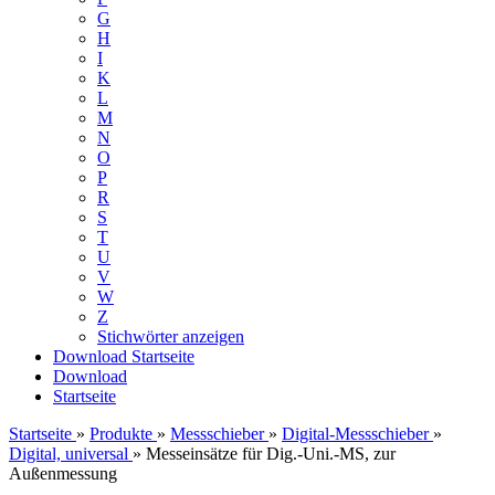
G
H
I
K
L
M
N
O
P
R
S
T
U
V
W
Z
Stichwörter anzeigen
Download
Startseite
Download
Startseite
Startseite
»
Produkte
»
Messschieber
»
Digital-Messschieber
»
Digital, universal
»
Messeinsätze für Dig.-Uni.-MS, zur
Außenmessung