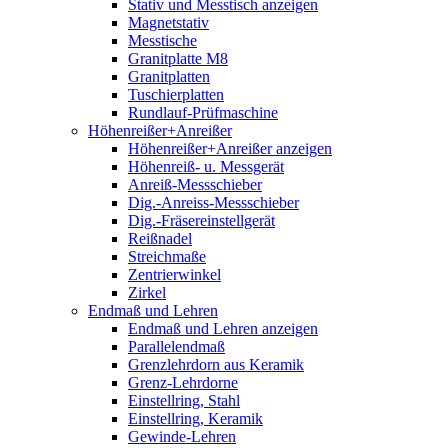
Stativ und Messtisch anzeigen
Magnetstativ
Messtische
Granitplatte M8
Granitplatten
Tuschierplatten
Rundlauf-Prüfmaschine
Höhenreißer+Anreißer
Höhenreißer+Anreißer anzeigen
Höhenreiß- u. Messgerät
Anreiß-Messschieber
Dig.-Anreiss-Messschieber
Dig.-Fräsereinstellgerät
Reißnadel
Streichmaße
Zentrierwinkel
Zirkel
Endmaß und Lehren
Endmaß und Lehren anzeigen
Parallelendmaß
Grenzlehrdorn aus Keramik
Grenz-Lehrdorne
Einstellring, Stahl
Einstellring, Keramik
Gewinde-Lehren