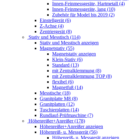
Innen-Feinmessgeräte, Hartmetall (4)
Innen-Feinmessgeräte, lang (10)
Zubehör für Model bis 2019 (2)
Einstellgerät (6)
Z-Achse (4)
Zentriergerät (8)
Stativ und Messtisch (114)
Stativ und Messtisch anzeigen
Magnetstativ (55)
Magnetstativ anzeigen
Klein-Stativ (6)
Standard (13)
mit Zentralklemmung (8)
mit Zentralklemmung TOP (8)
flexibel (6)
Magnetfuß (14)
Messtische (18)
Granitplatte M8 (8)
Granitplatten (12)
Tuschierplatten (14)
Rundlauf-Prüfmaschine (7)
Höhenreißer+Anreißer (178)
Höhenreißer+Anreißer anzeigen
Höhenreiß- u. Messgerät (56)
Höhenreiß- u. Messgerät anzeigen