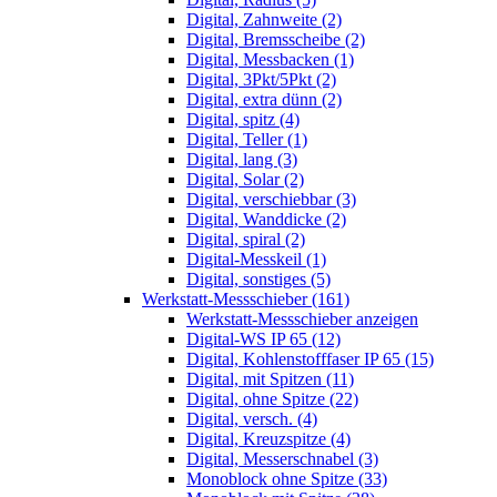
Digital, Zahnweite (2)
Digital, Bremsscheibe (2)
Digital, Messbacken (1)
Digital, 3Pkt/5Pkt (2)
Digital, extra dünn (2)
Digital, spitz (4)
Digital, Teller (1)
Digital, lang (3)
Digital, Solar (2)
Digital, verschiebbar (3)
Digital, Wanddicke (2)
Digital, spiral (2)
Digital-Messkeil (1)
Digital, sonstiges (5)
Werkstatt-Messschieber (161)
Werkstatt-Messschieber anzeigen
Digital-WS IP 65 (12)
Digital, Kohlenstofffaser IP 65 (15)
Digital, mit Spitzen (11)
Digital, ohne Spitze (22)
Digital, versch. (4)
Digital, Kreuzspitze (4)
Digital, Messerschnabel (3)
Monoblock ohne Spitze (33)