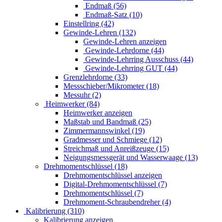
Endmaß (56)
Endmaß-Satz (10)
Einstellring (42)
Gewinde-Lehren (132)
Gewinde-Lehren anzeigen
Gewinde-Lehrdorne (44)
Gewinde-Lehrring Ausschuss (44)
Gewinde-Lehrring GUT (44)
Grenzlehrdorne (33)
Messschieber/Mikrometer (18)
Messuhr (2)
Heimwerker (84)
Heimwerker anzeigen
Maßstab und Bandmaß (25)
Zimmermannswinkel (19)
Gradmesser und Schmiege (12)
Streichmaß und Anreißzeuge (15)
Neigungsmessgerät und Wasserwaage (13)
Drehmomentschlüssel (18)
Drehmomentschlüssel anzeigen
Digital-Drehmomentschlüssel (7)
Drehmomentschlüssel (7)
Drehmoment-Schraubendreher (4)
Kalibrierung (310)
Kalibrierung anzeigen