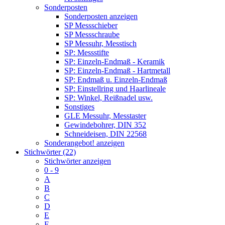
Sonderposten
Sonderposten anzeigen
SP Messschieber
SP Messschraube
SP Messuhr, Messtisch
SP: Messstifte
SP: Einzeln-Endmaß - Keramik
SP: Einzeln-Endmaß - Hartmetall
SP: Endmaß u. Einzeln-Endmaß
SP: Einstellring und Haarlineale
SP: Winkel, Reißnadel usw.
Sonstiges
GLE Messuhr, Messtaster
Gewindebohrer, DIN 352
Schneideisen, DIN 22568
Sonderangebot! anzeigen
Stichwörter (22)
Stichwörter anzeigen
0 - 9
A
B
C
D
E
F