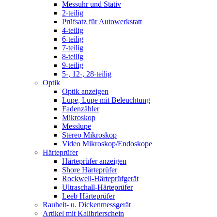
Messuhr und Stativ
2-teilig
Prüfsatz für Autowerkstatt
4-teilig
6-teilig
7-teilig
8-teilig
9-teilig
5-, 12-, 28-teilig
Optik
Optik anzeigen
Lupe, Lupe mit Beleuchtung
Fadenzähler
Mikroskop
Messlupe
Stereo Mikroskop
Video Mikroskop/Endoskope
Härteprüfer
Härteprüfer anzeigen
Shore Härteprüfer
Rockwell-Härteprüfgerät
Ultraschall-Härteprüfer
Leeb Härteprüfer
Rauheit- u. Dickenmessgerät
Artikel mit Kalibrierschein