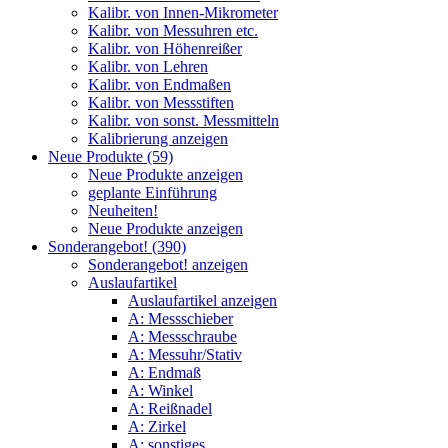
Kalibr. von Innen-Mikrometer
Kalibr. von Messuhren etc.
Kalibr. von Höhenreißer
Kalibr. von Lehren
Kalibr. von Endmaßen
Kalibr. von Messstiften
Kalibr. von sonst. Messmitteln
Kalibrierung anzeigen
Neue Produkte (59)
Neue Produkte anzeigen
geplante Einführung
Neuheiten!
Neue Produkte anzeigen
Sonderangebot! (390)
Sonderangebot! anzeigen
Auslaufartikel
Auslaufartikel anzeigen
A: Messschieber
A: Messschraube
A: Messuhr/Stativ
A: Endmaß
A: Winkel
A: Reißnadel
A: Zirkel
A: sonstiges