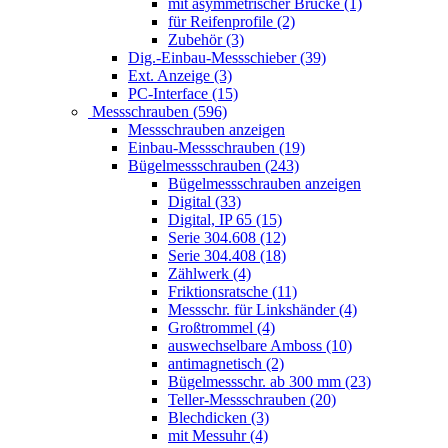
mit asymmetrischer Brücke (1)
für Reifenprofile (2)
Zubehör (3)
Dig.-Einbau-Messschieber (39)
Ext. Anzeige (3)
PC-Interface (15)
Messschrauben (596)
Messschrauben anzeigen
Einbau-Messschrauben (19)
Bügelmessschrauben (243)
Bügelmessschrauben anzeigen
Digital (33)
Digital, IP 65 (15)
Serie 304.608 (12)
Serie 304.408 (18)
Zählwerk (4)
Friktionsratsche (11)
Messschr. für Linkshänder (4)
Großtrommel (4)
auswechselbare Amboss (10)
antimagnetisch (2)
Bügelmessschr. ab 300 mm (23)
Teller-Messschrauben (20)
Blechdicken (3)
mit Messuhr (4)