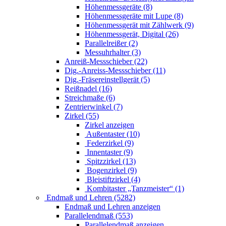
Höhenmessgeräte (8)
Höhenmessgeräte mit Lupe (8)
Höhenmessgerät mit Zählwerk (9)
Höhenmessgerät, Digital (26)
Parallelreißer (2)
Messuhrhalter (3)
Anreiß-Messschieber (22)
Dig.-Anreiss-Messschieber (11)
Dig.-Fräsereinstellgerät (5)
Reißnadel (16)
Streichmaße (6)
Zentrierwinkel (7)
Zirkel (55)
Zirkel anzeigen
Außentaster (10)
Federzirkel (9)
Innentaster (9)
Spitzzirkel (13)
Bogenzirkel (9)
Bleistiftzirkel (4)
Kombitaster „Tanzmeister“ (1)
Endmaß und Lehren (5282)
Endmaß und Lehren anzeigen
Parallelendmaß (553)
Parallelendmaß anzeigen