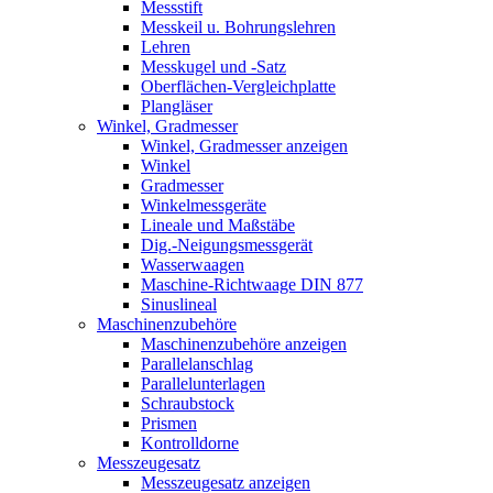
Messstift
Messkeil u. Bohrungslehren
Lehren
Messkugel und -Satz
Oberflächen-Vergleichplatte
Plangläser
Winkel, Gradmesser
Winkel, Gradmesser anzeigen
Winkel
Gradmesser
Winkelmessgeräte
Lineale und Maßstäbe
Dig.-Neigungsmessgerät
Wasserwaagen
Maschine-Richtwaage DIN 877
Sinuslineal
Maschinenzubehöre
Maschinenzubehöre anzeigen
Parallelanschlag
Parallelunterlagen
Schraubstock
Prismen
Kontrolldorne
Messzeugesatz
Messzeugesatz anzeigen