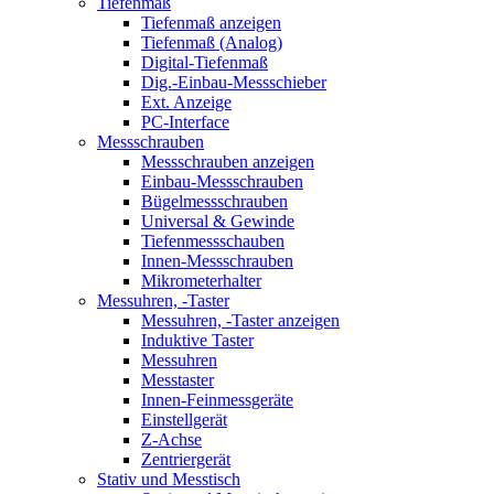
Tiefenmaß
Tiefenmaß anzeigen
Tiefenmaß (Analog)
Digital-Tiefenmaß
Dig.-Einbau-Messschieber
Ext. Anzeige
PC-Interface
Messschrauben
Messschrauben anzeigen
Einbau-Messschrauben
Bügelmessschrauben
Universal & Gewinde
Tiefenmessschauben
Innen-Messschrauben
Mikrometerhalter
Messuhren, -Taster
Messuhren, -Taster anzeigen
Induktive Taster
Messuhren
Messtaster
Innen-Feinmessgeräte
Einstellgerät
Z-Achse
Zentriergerät
Stativ und Messtisch