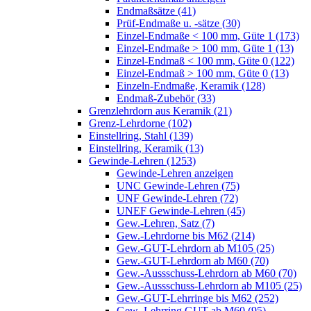
Endmaßsätze (41)
Prüf-Endmaße u. -sätze (30)
Einzel-Endmaße < 100 mm, Güte 1 (173)
Einzel-Endmaße > 100 mm, Güte 1 (13)
Einzel-Endmaß < 100 mm, Güte 0 (122)
Einzel-Endmaß > 100 mm, Güte 0 (13)
Einzeln-Endmaße, Keramik (128)
Endmaß-Zubehör (33)
Grenzlehrdorn aus Keramik (21)
Grenz-Lehrdorne (102)
Einstellring, Stahl (139)
Einstellring, Keramik (13)
Gewinde-Lehren (1253)
Gewinde-Lehren anzeigen
UNC Gewinde-Lehren (75)
UNF Gewinde-Lehren (72)
UNEF Gewinde-Lehren (45)
Gew.-Lehren, Satz (7)
Gew.-Lehrdorne bis M62 (214)
Gew.-GUT-Lehrdorn ab M105 (25)
Gew.-GUT-Lehrdorn ab M60 (70)
Gew.-Aussschuss-Lehrdorn ab M60 (70)
Gew.-Aussschuss-Lehrdorn ab M105 (25)
Gew.-GUT-Lehrringe bis M62 (252)
Gew.-Lehrring GUT ab M60 (95)