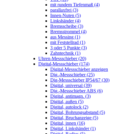
mit rundem Tiefenmaß (4)
parallaxfrei (3)
Innen-Nuten (5)
Linkshänder (4)
Bremsscheibe (3)
Bremsstrommel (4)
aus Messing (1)
mit Feststellrad (1)
3 oder 5 Punkte (3)
Zahntechnik (1)
Uhren-Messschieber (20)
Digital-Messschieber (174)
Digital-Messschieber anzeigen
Dig.-Messschieber (25)
Dig-Messschieber IP54/67 (30)
Digital, universal (39)
Dig.-Messschieber ABS (6)
Digital, antimagn. (3)
Digital, außen (5)
Digital, autolock (2)
Digital, Bohrungsabstand (5)
Digital, Bruchanzeige (5)
Digital, innen (16)
Digital, Linkshänder (1)
Digital, Radius (5)