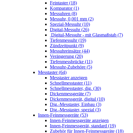
Feintaster (18)
Komparator (1)
Messuhren (8)
Messuhr, 0,001 mm (2)
Spezial-Messuhr (10)
Digital-Messuhr (26)
Digital-Messuhr - mit Glasmaßstab (7)
Tiefenmessuhr (19)
Zündzeitpunkt (9)
Messuhreinsätze (44)
Verängerung (20)
Tiefenmessbrücke (11)
Messuhr-Zubehöre (5)
Messtaster (64)
Messtaster anzeigen
Schnellmesstaster (11)
Schnellmesstaster, dig. (30)
Dickenmessgeräte (7)
Dickenmessgerät, digital (10)
Dig.-Messtaster, Einbau (3)
Dig.-Messtaster, spezial (3)
Innen-Feinmessgeräte (53)
Innen-Feinmessgeräte anzeigen
Innen-Feinmessgerät, standard (19)
Zubehör für Innen-Feinmessgeräte (18)