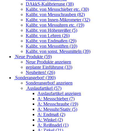
DAkkS-Kalibrierung (38)
Kalibr. von Messschieber etc. (30)
Kalibr. von Messschrauben (82)
Kalibr. von Innen-Mikrometer (32)
Kalibr. von Messuhren etc. (19)
Kalibr. von Höhenreißer (5)
Kalibr. von Lehren (26)
Kalibr. von Endmaßen (29)
Kalibr. von Messstiften (10)
Kalibr. von sonst. Messmitteln (39)
Neue Produkte (59)
Neue Produkte anzeigen
geplante Einführung (33)
Neuheiten! (26)
Sonderangebot! (390)
Sonderangebot! anzeigen
Auslaufartikel (57)
Auslaufartikel anzeigen
A: Messschieber (7)
A: Messschraube (19)
A: Messuhr/Stativ (5)
A: Endmaß (2)
A: Winkel (2)
A: Reißnadel (1)
A: Zirkel (21)