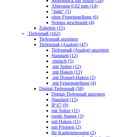
Monoblock mit Spitze (28)
Ablesung 0,02 mm (14)
"light" (5)
ohne Feineinstellung (6)
Nonius geschraubt (4)
Zubehör (15)
Tiefenmaß (162)
Tiefenmaß anzeigen
Tiefenmaß (Analog) (47)
Tiefenmaß (Analog) anzeigen
Standard (12)
einfach (5)
mit Spitze (12)
mit Haken (12)
mit Doppel-Haken (2)
mit Feineinstellung (4)
Digital-Tiefenmaß (58)
Digital-Tiefenmaß anzeigen
Standard (15)
IP 67 (9)
mit Spitze (11)
runde Stange (3)
mit Haken (11)
mit Prismen (2)
für Kantenmessung (2)