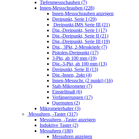
Tiefenmessschauben (7)
Innen-Messschrauben (228)
Innen-Messschrauben anzeigen
Dreipunkt, Serie I (29)
Dreipunkt-IMS Serie III (21)
Dig.-Dreipunkt, Serie I (17)
Dig.-Dreipunkt, Serie II (21)
Dig.-Dreipunkt, Serie III (19)
Dig., 3Pkt, 2-Messköpfe (7)
Pistolen-Dreipunkt (17)
3-Pkt, ab 100 mm (19)
Dig.-3-Pkt, ab 100 mm (13)
Dreipunkt, Serie II (13)
Dig.-Innen, 2pkt (4)
Innen-Messschr. (2 punkt) (16)
Stab-Mikrometer (7)
Einstellmaß (6)
Verlängerungen (17)
Quernuten (2)
Mikrometerhalter (3)
Messuhren, -Taster (317)
Messuhren, -Taster anzeigen
Induktive Taster (2)
Messuhren (180)
Messuhren anzeigen