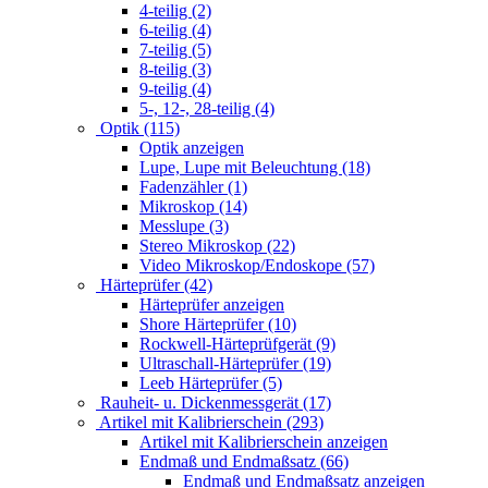
4-teilig (2)
6-teilig (4)
7-teilig (5)
8-teilig (3)
9-teilig (4)
5-, 12-, 28-teilig (4)
Optik (115)
Optik anzeigen
Lupe, Lupe mit Beleuchtung (18)
Fadenzähler (1)
Mikroskop (14)
Messlupe (3)
Stereo Mikroskop (22)
Video Mikroskop/Endoskope (57)
Härteprüfer (42)
Härteprüfer anzeigen
Shore Härteprüfer (10)
Rockwell-Härteprüfgerät (9)
Ultraschall-Härteprüfer (19)
Leeb Härteprüfer (5)
Rauheit- u. Dickenmessgerät (17)
Artikel mit Kalibrierschein (293)
Artikel mit Kalibrierschein anzeigen
Endmaß und Endmaßsatz (66)
Endmaß und Endmaßsatz anzeigen