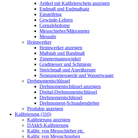
Artikel mit Kalibrierschein anzeigen
Endmaß und Endmaßsatz
Einstellring
Gewinde-Lehren
Grenzlehrdorne
Messschieber/Mikrometer
Messuhr
Heimwerker
Heimwerker anzeigen
Maßstab und Bandmaß
Zimmermannswinkel
Gradmesser und Schmiege
Streichmaß und Anreißzeuge
Neigungsmessgerät und Wasserwaage
Drehmomentschlüssel
Drehmomentschlüssel anzeigen
Digital-Drehmomentschlüssel
Drehmomentschlüssel
Drehmoment-Schraubendreher
Produkte anzeigen
Kalibrierung (310)
Kalibrierung anzeigen
DAkkS-Kalibrierung
Kalibr. von Messschieber etc.
Kalibr. von Messschrauben