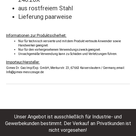
aus rostfreiem Stahl
Lieferung paarweise
Informationen zur Produktsicherheit:
Nur für technisch versierte und mit dem Produkt vertraute Anwender sowie
Handwerker geeignet.
Nur für den vorhergesehenen Verwendungszweck geeignet.
Unsachgemäße Verwendung kann zu Schäden und Verletzungen führen.
Importeur/Hersteller:
Gimex Dr. Gao Imp/Exp. GmbH, Merkurstr. 23, 67663 Kaiserslautern / Germany, email:
Info@gimex-messzeuge.de
Unser Angebot ist ausschließlich für Industrie- und
Gewerbekunden bestimmt. Der Verkauf an Privatkunden ist
nicht vorgesehen!