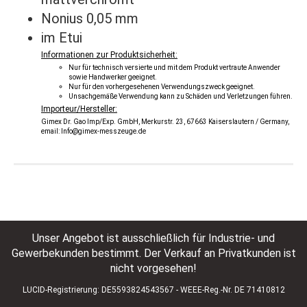
Nonius 0,05 mm
im Etui
Informationen zur Produktsicherheit:
Nur für technisch versierte und mit dem Produkt vertraute Anwender
sowie Handwerker geeignet.
Nur für den vorhergesehenen Verwendungszweck geeignet.
Unsachgemäße Verwendung kann zu Schäden und Verletzungen führen.
Importeur/Hersteller:
Gimex Dr. Gao Imp/Exp. GmbH, Merkurstr. 23, 67663 Kaiserslautern / Germany,
email: Info@gimex-messzeuge.de
Unser Angebot ist ausschließlich für Industrie- und
Gewerbekunden bestimmt. Der Verkauf an Privatkunden ist
nicht vorgesehen!
LUCID-Registrierung: DE5593824543567 - WEEE-Reg.-Nr. DE 71410812