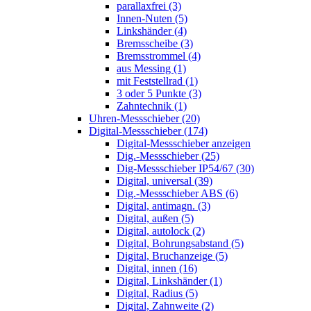
parallaxfrei (3)
Innen-Nuten (5)
Linkshänder (4)
Bremsscheibe (3)
Bremsstrommel (4)
aus Messing (1)
mit Feststellrad (1)
3 oder 5 Punkte (3)
Zahntechnik (1)
Uhren-Messschieber (20)
Digital-Messschieber (174)
Digital-Messschieber anzeigen
Dig.-Messschieber (25)
Dig-Messschieber IP54/67 (30)
Digital, universal (39)
Dig.-Messschieber ABS (6)
Digital, antimagn. (3)
Digital, außen (5)
Digital, autolock (2)
Digital, Bohrungsabstand (5)
Digital, Bruchanzeige (5)
Digital, innen (16)
Digital, Linkshänder (1)
Digital, Radius (5)
Digital, Zahnweite (2)