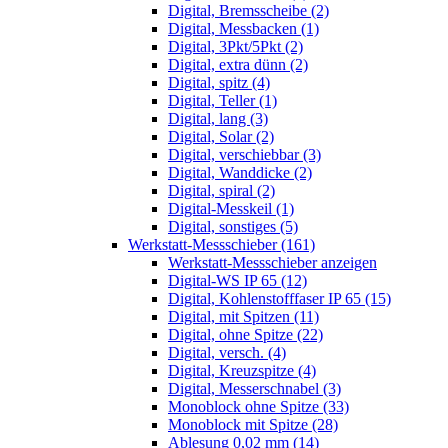
Digital, Bremsscheibe (2)
Digital, Messbacken (1)
Digital, 3Pkt/5Pkt (2)
Digital, extra dünn (2)
Digital, spitz (4)
Digital, Teller (1)
Digital, lang (3)
Digital, Solar (2)
Digital, verschiebbar (3)
Digital, Wanddicke (2)
Digital, spiral (2)
Digital-Messkeil (1)
Digital, sonstiges (5)
Werkstatt-Messschieber (161)
Werkstatt-Messschieber anzeigen
Digital-WS IP 65 (12)
Digital, Kohlenstofffaser IP 65 (15)
Digital, mit Spitzen (11)
Digital, ohne Spitze (22)
Digital, versch. (4)
Digital, Kreuzspitze (4)
Digital, Messerschnabel (3)
Monoblock ohne Spitze (33)
Monoblock mit Spitze (28)
Ablesung 0,02 mm (14)