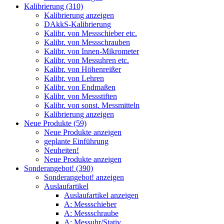
Kalibrierung (310)
Kalibrierung anzeigen
DAkkS-Kalibrierung
Kalibr. von Messschieber etc.
Kalibr. von Messschrauben
Kalibr. von Innen-Mikrometer
Kalibr. von Messuhren etc.
Kalibr. von Höhenreißer
Kalibr. von Lehren
Kalibr. von Endmaßen
Kalibr. von Messstiften
Kalibr. von sonst. Messmitteln
Kalibrierung anzeigen
Neue Produkte (59)
Neue Produkte anzeigen
geplante Einführung
Neuheiten!
Neue Produkte anzeigen
Sonderangebot! (390)
Sonderangebot! anzeigen
Auslaufartikel
Auslaufartikel anzeigen
A: Messschieber
A: Messschraube
A: Messuhr/Stativ