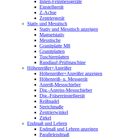
Innen-Feinmessgeräte
Einstellgerät
Z-Achse
Zentriergerät
Stativ und Messtisch
Stativ und Messtisch anzeigen
Magnetstativ
Messtische
Granitplatte M8
Granitplatten
Tuschierplatten
Rundlauf-Prüfmaschine
Höhenreißer+Anreißer
Höhenreißer+Anreißer anzeigen
Höhenreiß- u. Messgerät
Anreiß-Messschieber
Dig.-Anreiss-Messschieber
Dig.-Fräsereinstellgerät
Reißnadel
Streichmaße
Zentrierwinkel
Zirkel
Endmaß und Lehren
Endmaß und Lehren anzeigen
Parallelendmaß