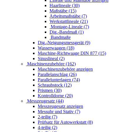
Lineale und Maßstäbe anzeigen
Haarlineale (30)
Maßstäbe (15)
Arbeitsmaßstäbe (7)
Werkstattlineale (21)
Montage-Lineale (7)
Dig.-Bandmaß (1)
Bandmaße
Dig.-Neigungsmessgerät (9)
Wasserwaagen (18)
Maschine-Richtwaage DIN 877 (15)
Sinuslineal (2)
Maschinenzubehöre (162)
Maschinenzubehöre anzeigen
Parallelanschlag (26)
Parallelunterlagen (74)
Schraubstock (12)
Prismen (30)
Kontrolldorne (20)
Messzeugesatz (44)
Messzeugesatz anzeigen
Messuhr und Stativ (7)
2-teilig (7)
Prüfsatz für Autowerkstatt (8)
4-teilig (2)