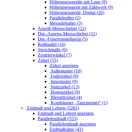
Höhenmessgeräte mit Lupe (8)
Höhenmessgerät mit Zählwerk (9)
Höhenmessgerät, Digital (26)
Parallelreißer (2)
Messuhrhalter (3)
Anreiß-Messschieber (22)
Dig.-Anreiss-Messschieber (11)
Dig.-Fräsereinstellgerät (5)
Reißnadel (16)
Streichmaße (6)
Zentrierwinkel (7)
Zirkel (55)
Zirkel anzeigen
Außentaster (10)
Federzirkel (9)
Innentaster (9)
Spitzzirkel (13)
Bogenzirkel (9)
Bleistiftzirkel (4)
Kombitaster „Tanzmeister“ (1)
Endmaß und Lehren (5282)
Endmaß und Lehren anzeigen
Parallelendmaß (553)
Parallelendmaß anzeigen
Endmaßsätze (41)