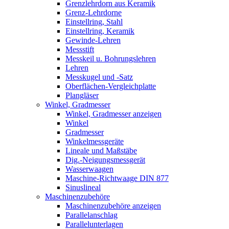
Grenzlehrdorn aus Keramik
Grenz-Lehrdorne
Einstellring, Stahl
Einstellring, Keramik
Gewinde-Lehren
Messstift
Messkeil u. Bohrungslehren
Lehren
Messkugel und -Satz
Oberflächen-Vergleichplatte
Plangläser
Winkel, Gradmesser
Winkel, Gradmesser anzeigen
Winkel
Gradmesser
Winkelmessgeräte
Lineale und Maßstäbe
Dig.-Neigungsmessgerät
Wasserwaagen
Maschine-Richtwaage DIN 877
Sinuslineal
Maschinenzubehöre
Maschinenzubehöre anzeigen
Parallelanschlag
Parallelunterlagen