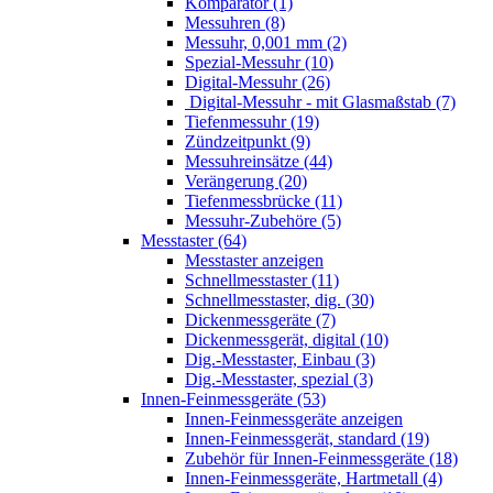
Komparator (1)
Messuhren (8)
Messuhr, 0,001 mm (2)
Spezial-Messuhr (10)
Digital-Messuhr (26)
Digital-Messuhr - mit Glasmaßstab (7)
Tiefenmessuhr (19)
Zündzeitpunkt (9)
Messuhreinsätze (44)
Verängerung (20)
Tiefenmessbrücke (11)
Messuhr-Zubehöre (5)
Messtaster (64)
Messtaster anzeigen
Schnellmesstaster (11)
Schnellmesstaster, dig. (30)
Dickenmessgeräte (7)
Dickenmessgerät, digital (10)
Dig.-Messtaster, Einbau (3)
Dig.-Messtaster, spezial (3)
Innen-Feinmessgeräte (53)
Innen-Feinmessgeräte anzeigen
Innen-Feinmessgerät, standard (19)
Zubehör für Innen-Feinmessgeräte (18)
Innen-Feinmessgeräte, Hartmetall (4)