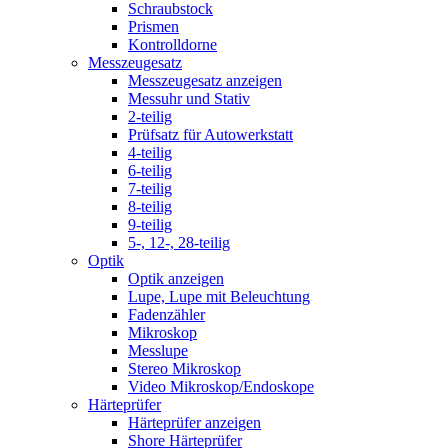
Schraubstock
Prismen
Kontrolldorne
Messzeugesatz
Messzeugesatz anzeigen
Messuhr und Stativ
2-teilig
Prüfsatz für Autowerkstatt
4-teilig
6-teilig
7-teilig
8-teilig
9-teilig
5-, 12-, 28-teilig
Optik
Optik anzeigen
Lupe, Lupe mit Beleuchtung
Fadenzähler
Mikroskop
Messlupe
Stereo Mikroskop
Video Mikroskop/Endoskope
Härteprüfer
Härteprüfer anzeigen
Shore Härteprüfer