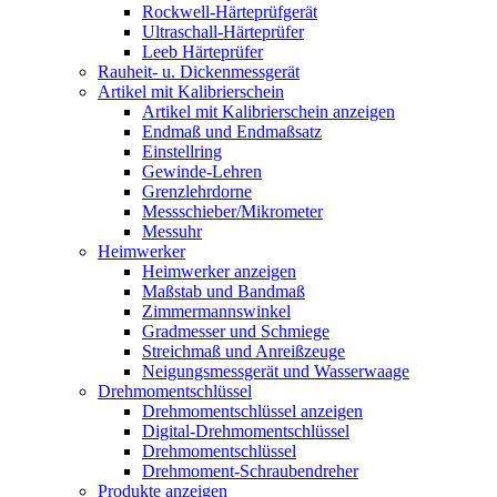
Rockwell-Härteprüfgerät
Ultraschall-Härteprüfer
Leeb Härteprüfer
Rauheit- u. Dickenmessgerät
Artikel mit Kalibrierschein
Artikel mit Kalibrierschein anzeigen
Endmaß und Endmaßsatz
Einstellring
Gewinde-Lehren
Grenzlehrdorne
Messschieber/Mikrometer
Messuhr
Heimwerker
Heimwerker anzeigen
Maßstab und Bandmaß
Zimmermannswinkel
Gradmesser und Schmiege
Streichmaß und Anreißzeuge
Neigungsmessgerät und Wasserwaage
Drehmomentschlüssel
Drehmomentschlüssel anzeigen
Digital-Drehmomentschlüssel
Drehmomentschlüssel
Drehmoment-Schraubendreher
Produkte anzeigen