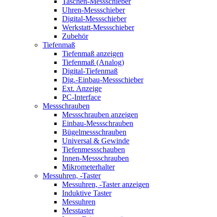
Taschen-Messschieber
Uhren-Messschieber
Digital-Messschieber
Werkstatt-Messschieber
Zubehör
Tiefenmaß
Tiefenmaß anzeigen
Tiefenmaß (Analog)
Digital-Tiefenmaß
Dig.-Einbau-Messschieber
Ext. Anzeige
PC-Interface
Messschrauben
Messschrauben anzeigen
Einbau-Messschrauben
Bügelmessschrauben
Universal & Gewinde
Tiefenmessschauben
Innen-Messschrauben
Mikrometerhalter
Messuhren, -Taster
Messuhren, -Taster anzeigen
Induktive Taster
Messuhren
Messtaster