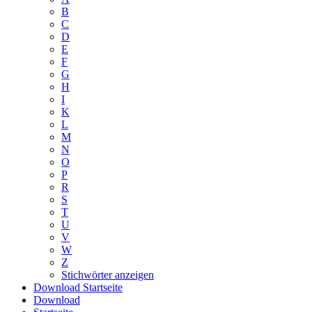
B
C
D
E
F
G
H
I
K
L
M
N
O
P
R
S
T
U
V
W
Z
Stichwörter anzeigen
Download
Startseite
Download