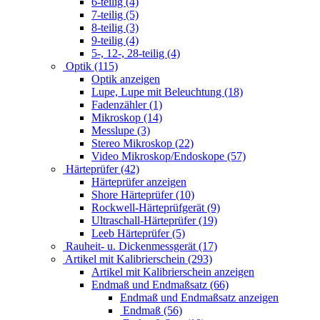
6-teilig (4)
7-teilig (5)
8-teilig (3)
9-teilig (4)
5-, 12-, 28-teilig (4)
Optik (115)
Optik anzeigen
Lupe, Lupe mit Beleuchtung (18)
Fadenzähler (1)
Mikroskop (14)
Messlupe (3)
Stereo Mikroskop (22)
Video Mikroskop/Endoskope (57)
Härteprüfer (42)
Härteprüfer anzeigen
Shore Härteprüfer (10)
Rockwell-Härteprüfgerät (9)
Ultraschall-Härteprüfer (19)
Leeb Härteprüfer (5)
Rauheit- u. Dickenmessgerät (17)
Artikel mit Kalibrierschein (293)
Artikel mit Kalibrierschein anzeigen
Endmaß und Endmaßsatz (66)
Endmaß und Endmaßsatz anzeigen
Endmaß (56)