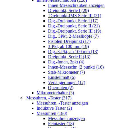
Innen-Messschrauben (228)
Innen-Messschrauben anzeigen
Dreipunkt, Serie I (29)
Dreipunkt-IMS Serie III (21)
Dig.-Dreipunkt, Serie I (17)
Dig.-Dreipunkt, Serie II (21)
Dig.-Dreipunkt, Serie III (19)
Dig., 3Pkt, 2-Messköpfe (7)
Pistolen-Dreipunkt (17)
3-Pkt, ab 100 mm (19)
Dig.-3-Pkt, ab 100 mm (13)
Dreipunkt, Serie II (13)
Dig.-Innen, 2pkt (4)
Innen-Messschr. (2 punkt) (16)
Stab-Mikrometer (7)
Einstellmaß (6)
Verlängerungen (17)
Quernuten (2)
Mikrometerhalter (3)
Messuhren, -Taster (317)
Messuhren, -Taster anzeigen
Induktive Taster (2)
Messuhren (180)
Messuhren anzeigen
Feintaster (18)