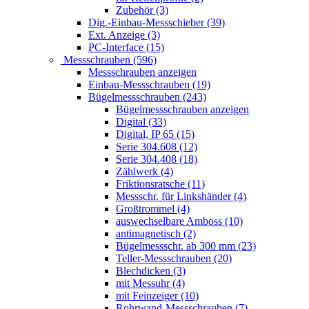
Zubehör (3)
Dig.-Einbau-Messschieber (39)
Ext. Anzeige (3)
PC-Interface (15)
Messschrauben (596)
Messschrauben anzeigen
Einbau-Messschrauben (19)
Bügelmessschrauben (243)
Bügelmessschrauben anzeigen
Digital (33)
Digital, IP 65 (15)
Serie 304.608 (12)
Serie 304.408 (18)
Zählwerk (4)
Friktionsratsche (11)
Messschr. für Linkshänder (4)
Großtrommel (4)
auswechselbare Amboss (10)
antimagnetisch (2)
Bügelmessschr. ab 300 mm (23)
Teller-Messschrauben (20)
Blechdicken (3)
mit Messuhr (4)
mit Feinzeiger (10)
Rohrwand-Messschrauben (7)