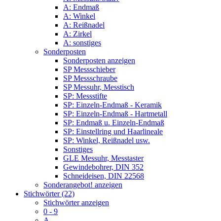
A: Endmaß
A: Winkel
A: Reißnadel
A: Zirkel
A: sonstiges
Sonderposten
Sonderposten anzeigen
SP Messschieber
SP Messschraube
SP Messuhr, Messtisch
SP: Messstifte
SP: Einzeln-Endmaß - Keramik
SP: Einzeln-Endmaß - Hartmetall
SP: Endmaß u. Einzeln-Endmaß
SP: Einstellring und Haarlineale
SP: Winkel, Reißnadel usw.
Sonstiges
GLE Messuhr, Messtaster
Gewindebohrer, DIN 352
Schneideisen, DIN 22568
Sonderangebot! anzeigen
Stichwörter (22)
Stichwörter anzeigen
0 - 9
A