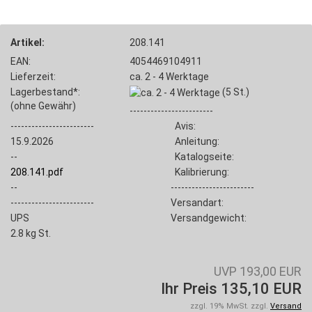
Artikel:
208.141
EAN:
4054469104911
Lieferzeit:
ca. 2 - 4 Werktage
Lagerbestand*:
(5
St.)
(ohne Gewähr)
------------------------
------------------------
Avis:
15.9.2026
Anleitung:
--
Katalogseite:
208.141.pdf
Kalibrierung:
--
------------------------
------------------------
Versandart:
UPS
Versandgewicht:
2.8
kg St.
UVP 193,00 EUR
Ihr Preis 135,10 EUR
zzgl. 19% MwSt. zzgl.
Versand