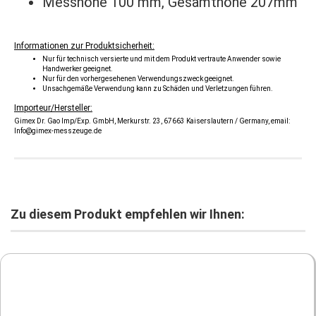
Messhöhe 100 mm, Gesamthöhe 207mm
Informationen zur Produktsicherheit:
Nur für technisch versierte und mit dem Produkt vertraute Anwender sowie
Handwerker geeignet.
Nur für den vorhergesehenen Verwendungszweck geeignet.
Unsachgemäße Verwendung kann zu Schäden und Verletzungen führen.
Importeur/Hersteller:
Gimex Dr. Gao Imp/Exp. GmbH, Merkurstr. 23, 67663 Kaiserslautern / Germany, email:
Info@gimex-messzeuge.de
Zu diesem Produkt empfehlen wir Ihnen: