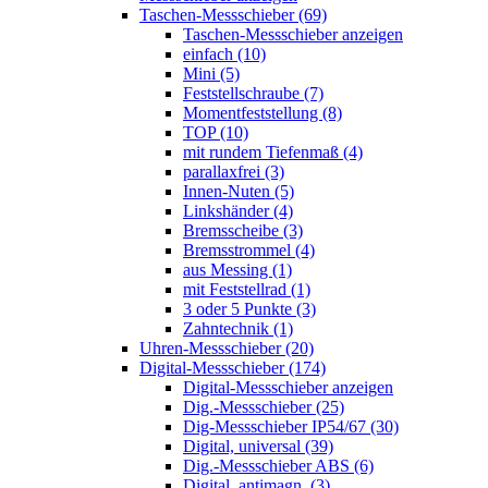
Taschen-Messschieber (69)
Taschen-Messschieber anzeigen
einfach (10)
Mini (5)
Feststellschraube (7)
Momentfeststellung (8)
TOP (10)
mit rundem Tiefenmaß (4)
parallaxfrei (3)
Innen-Nuten (5)
Linkshänder (4)
Bremsscheibe (3)
Bremsstrommel (4)
aus Messing (1)
mit Feststellrad (1)
3 oder 5 Punkte (3)
Zahntechnik (1)
Uhren-Messschieber (20)
Digital-Messschieber (174)
Digital-Messschieber anzeigen
Dig.-Messschieber (25)
Dig-Messschieber IP54/67 (30)
Digital, universal (39)
Dig.-Messschieber ABS (6)
Digital, antimagn. (3)