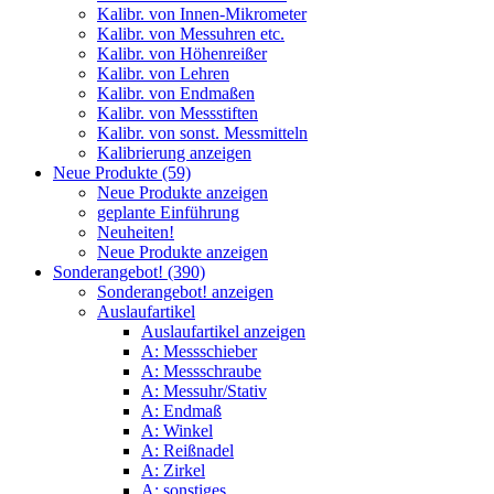
Kalibr. von Innen-Mikrometer
Kalibr. von Messuhren etc.
Kalibr. von Höhenreißer
Kalibr. von Lehren
Kalibr. von Endmaßen
Kalibr. von Messstiften
Kalibr. von sonst. Messmitteln
Kalibrierung anzeigen
Neue Produkte (59)
Neue Produkte anzeigen
geplante Einführung
Neuheiten!
Neue Produkte anzeigen
Sonderangebot! (390)
Sonderangebot! anzeigen
Auslaufartikel
Auslaufartikel anzeigen
A: Messschieber
A: Messschraube
A: Messuhr/Stativ
A: Endmaß
A: Winkel
A: Reißnadel
A: Zirkel
A: sonstiges