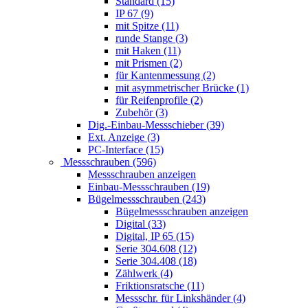
Standard (15)
IP 67 (9)
mit Spitze (11)
runde Stange (3)
mit Haken (11)
mit Prismen (2)
für Kantenmessung (2)
mit asymmetrischer Brücke (1)
für Reifenprofile (2)
Zubehör (3)
Dig.-Einbau-Messschieber (39)
Ext. Anzeige (3)
PC-Interface (15)
Messschrauben (596)
Messschrauben anzeigen
Einbau-Messschrauben (19)
Bügelmessschrauben (243)
Bügelmessschrauben anzeigen
Digital (33)
Digital, IP 65 (15)
Serie 304.608 (12)
Serie 304.408 (18)
Zählwerk (4)
Friktionsratsche (11)
Messschr. für Linkshänder (4)