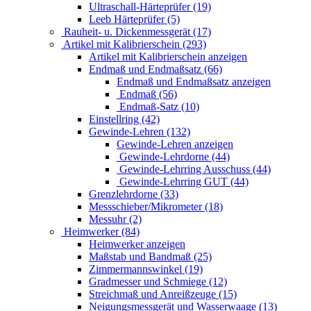
Ultraschall-Härteprüfer (19)
Leeb Härteprüfer (5)
Rauheit- u. Dickenmessgerät (17)
Artikel mit Kalibrierschein (293)
Artikel mit Kalibrierschein anzeigen
Endmaß und Endmaßsatz (66)
Endmaß und Endmaßsatz anzeigen
Endmaß (56)
Endmaß-Satz (10)
Einstellring (42)
Gewinde-Lehren (132)
Gewinde-Lehren anzeigen
Gewinde-Lehrdorne (44)
Gewinde-Lehrring Ausschuss (44)
Gewinde-Lehrring GUT (44)
Grenzlehrdorne (33)
Messschieber/Mikrometer (18)
Messuhr (2)
Heimwerker (84)
Heimwerker anzeigen
Maßstab und Bandmaß (25)
Zimmermannswinkel (19)
Gradmesser und Schmiege (12)
Streichmaß und Anreißzeuge (15)
Neigungsmessgerät und Wasserwaage (13)