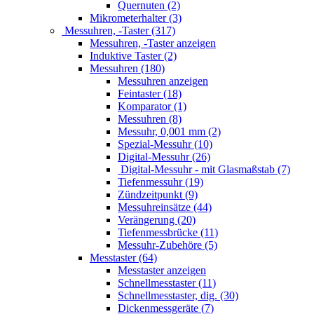
Quernuten (2)
Mikrometerhalter (3)
Messuhren, -Taster (317)
Messuhren, -Taster anzeigen
Induktive Taster (2)
Messuhren (180)
Messuhren anzeigen
Feintaster (18)
Komparator (1)
Messuhren (8)
Messuhr, 0,001 mm (2)
Spezial-Messuhr (10)
Digital-Messuhr (26)
Digital-Messuhr - mit Glasmaßstab (7)
Tiefenmessuhr (19)
Zündzeitpunkt (9)
Messuhreinsätze (44)
Verängerung (20)
Tiefenmessbrücke (11)
Messuhr-Zubehöre (5)
Messtaster (64)
Messtaster anzeigen
Schnellmesstaster (11)
Schnellmesstaster, dig. (30)
Dickenmessgeräte (7)