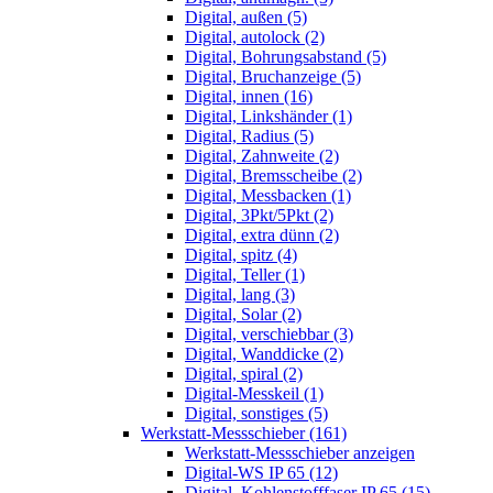
Digital, außen (5)
Digital, autolock (2)
Digital, Bohrungsabstand (5)
Digital, Bruchanzeige (5)
Digital, innen (16)
Digital, Linkshänder (1)
Digital, Radius (5)
Digital, Zahnweite (2)
Digital, Bremsscheibe (2)
Digital, Messbacken (1)
Digital, 3Pkt/5Pkt (2)
Digital, extra dünn (2)
Digital, spitz (4)
Digital, Teller (1)
Digital, lang (3)
Digital, Solar (2)
Digital, verschiebbar (3)
Digital, Wanddicke (2)
Digital, spiral (2)
Digital-Messkeil (1)
Digital, sonstiges (5)
Werkstatt-Messschieber (161)
Werkstatt-Messschieber anzeigen
Digital-WS IP 65 (12)
Digital, Kohlenstofffaser IP 65 (15)