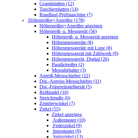
Granitplatten (12)
Tuschierplatten (14)
Rundlauf-Prüfmaschine (7)
Höhenreißer+Anreißer (178)
Höhenreißer+Anreißer anzeigen
Höhenreiß- u. Messgerät (56)
Höhenreiß- u. Messgerät anzeigen
Höhenmessgeräte (8)
Höhenmessgeräte mit Lupe (8)
Höhenmessgerät mit Zählwerk (9)
Höhenmessgerät, Digital (26)
Parallelreißer (2)
Messuhrhalter (3)
Anreiß-Messschieber (22)
Dig.-Anreiss-Messschieber (11)
Dig.-Fräsereinstellgerät (5)
Reißnadel (16)
Streichmaße (6)
Zentrierwinkel (7)
Zirkel (55)
Zirkel anzeigen
Außentaster (10)
Federzirkel (9)
Innentaster (9)
Spitzzirkel (13)