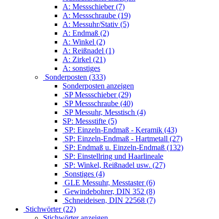
A: Messschieber (7)
A: Messschraube (19)
A: Messuhr/Stativ (5)
A: Endmaß (2)
A: Winkel (2)
A: Reißnadel (1)
A: Zirkel (21)
A: sonstiges
Sonderposten (333)
Sonderposten anzeigen
SP Messschieber (29)
SP Messschraube (40)
SP Messuhr, Messtisch (4)
SP: Messstifte (5)
SP: Einzeln-Endmaß - Keramik (43)
SP: Einzeln-Endmaß - Hartmetall (27)
SP: Endmaß u. Einzeln-Endmaß (132)
SP: Einstellring und Haarlineale
SP: Winkel, Reißnadel usw. (27)
Sonstiges (4)
GLE Messuhr, Messtaster (6)
Gewindebohrer, DIN 352 (8)
Schneideisen, DIN 22568 (7)
Stichwörter (22)
Stichwörter anzeigen