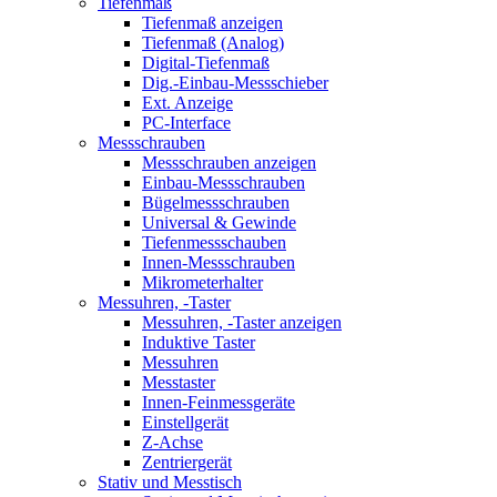
Tiefenmaß
Tiefenmaß anzeigen
Tiefenmaß (Analog)
Digital-Tiefenmaß
Dig.-Einbau-Messschieber
Ext. Anzeige
PC-Interface
Messschrauben
Messschrauben anzeigen
Einbau-Messschrauben
Bügelmessschrauben
Universal & Gewinde
Tiefenmessschauben
Innen-Messschrauben
Mikrometerhalter
Messuhren, -Taster
Messuhren, -Taster anzeigen
Induktive Taster
Messuhren
Messtaster
Innen-Feinmessgeräte
Einstellgerät
Z-Achse
Zentriergerät
Stativ und Messtisch