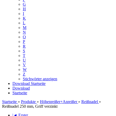
G
H
I
K
L
M
N
O
P
R
S
T
U
V
W
Z
Stichwörter anzeigen
Download
Startseite
Download
Startseite
Startseite
»
Produkte
»
Höhenreißer+Anreißer
»
Reißnadel
»
Reißnadel 250 mm, Griff verzinkt
|◄ Erster