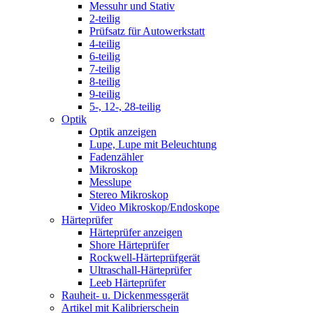
Messuhr und Stativ
2-teilig
Prüfsatz für Autowerkstatt
4-teilig
6-teilig
7-teilig
8-teilig
9-teilig
5-, 12-, 28-teilig
Optik
Optik anzeigen
Lupe, Lupe mit Beleuchtung
Fadenzähler
Mikroskop
Messlupe
Stereo Mikroskop
Video Mikroskop/Endoskope
Härteprüfer
Härteprüfer anzeigen
Shore Härteprüfer
Rockwell-Härteprüfgerät
Ultraschall-Härteprüfer
Leeb Härteprüfer
Rauheit- u. Dickenmessgerät
Artikel mit Kalibrierschein