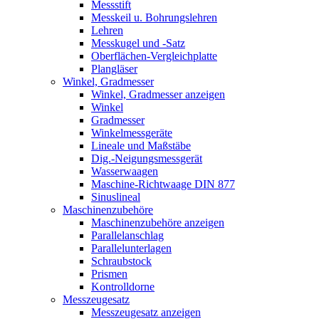
Messstift
Messkeil u. Bohrungslehren
Lehren
Messkugel und -Satz
Oberflächen-Vergleichplatte
Plangläser
Winkel, Gradmesser
Winkel, Gradmesser anzeigen
Winkel
Gradmesser
Winkelmessgeräte
Lineale und Maßstäbe
Dig.-Neigungsmessgerät
Wasserwaagen
Maschine-Richtwaage DIN 877
Sinuslineal
Maschinenzubehöre
Maschinenzubehöre anzeigen
Parallelanschlag
Parallelunterlagen
Schraubstock
Prismen
Kontrolldorne
Messzeugesatz
Messzeugesatz anzeigen