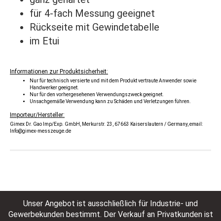
für 4-fach Messung geeignet
Rückseite mit Gewindetabelle
im Etui
Informationen zur Produktsicherheit:
Nur für technisch versierte und mit dem Produkt vertraute Anwender sowie
Handwerker geeignet.
Nur für den vorhergesehenen Verwendungszweck geeignet.
Unsachgemäße Verwendung kann zu Schäden und Verletzungen führen.
Importeur/Hersteller:
Gimex Dr. Gao Imp/Exp. GmbH, Merkurstr. 23, 67663 Kaiserslautern / Germany, email:
Info@gimex-messzeuge.de
Unser Angebot ist ausschließlich für Industrie- und
Gewerbekunden bestimmt. Der Verkauf an Privatkunden ist