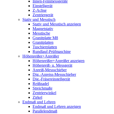
Innen-Feinmessgeräte
Einstellgerät
Z-Achse
Zentriergerät
Stativ und Messtisch
Stativ und Messtisch anzeigen
Magnetstativ
Messtische
Granitplatte M8
Granitplatten
Tuschierplatten
Rundlauf-Prüfmaschine
Höhenreißer+Anreißer
Höhenreißer+Anreißer anzeigen
Höhenreiß- u. Messgerät
Anreiß-Messschieber
Dig.-Anreiss-Messschieber
Dig.-Fräsereinstellgerät
Reißnadel
Streichmaße
Zentrierwinkel
Zirkel
Endmaß und Lehren
Endmaß und Lehren anzeigen
Parallelendmaß