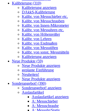
Kalibrierung (310)
Kalibrierung anzeigen
DAkkS-Kalibrierung
Kalibr. von Messschieber etc.
Kalibr. von Messschrauben
Kalibr. von Innen-Mikrometer
Kalibr. von Messuhren etc.
Kalibr. von Höhenreißer
Kalibr. von Lehren
Kalibr. von Endmaßen
Kalibr. von Messstiften
Kalibr. von sonst. Messmitteln
Kalibrierung anzeigen
Neue Produkte (59)
Neue Produkte anzeigen
geplante Einführung
Neuheiten!
Neue Produkte anzeigen
Sonderangebot! (390)
Sonderangebot! anzeigen
Auslaufartikel
Auslaufartikel anzeigen
A: Messschieber
A: Messschraube
A: Messuhr/Stativ