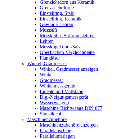
Grenzlehrdorn aus Keramik
Grenz-Lehrdorne
Einstellring, Stahl
Einstellring, Keramik
Gewinde-Lehren
Messstift
Messkeil u. Bohrungslehren
Lehren
Messkugel und -Satz
Oberflächen-Vergleichplatte
Plangläser
Winkel, Gradmesser
Winkel, Gradmesser anzeigen
Winkel
Gradmesser
Winkelmessgeräte
Lineale und Maßstäbe
Dig.-Neigungsmessgerät
Wasserwaagen
Maschine-Richtwaage DIN 877
Sinuslineal
Maschinenzubehöre
Maschinenzubehöre anzeigen
Parallelanschlag
Parallelunterlagen