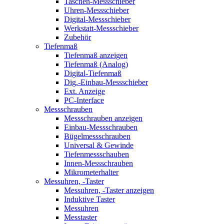
Taschen-Messschieber
Uhren-Messschieber
Digital-Messschieber
Werkstatt-Messschieber
Zubehör
Tiefenmaß
Tiefenmaß anzeigen
Tiefenmaß (Analog)
Digital-Tiefenmaß
Dig.-Einbau-Messschieber
Ext. Anzeige
PC-Interface
Messschrauben
Messschrauben anzeigen
Einbau-Messschrauben
Bügelmessschrauben
Universal & Gewinde
Tiefenmessschauben
Innen-Messschrauben
Mikrometerhalter
Messuhren, -Taster
Messuhren, -Taster anzeigen
Induktive Taster
Messuhren
Messtaster