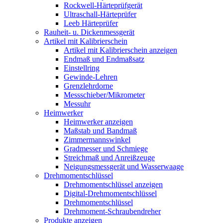
Rockwell-Härteprüfgerät
Ultraschall-Härteprüfer
Leeb Härteprüfer
Rauheit- u. Dickenmessgerät
Artikel mit Kalibrierschein
Artikel mit Kalibrierschein anzeigen
Endmaß und Endmaßsatz
Einstellring
Gewinde-Lehren
Grenzlehrdorne
Messschieber/Mikrometer
Messuhr
Heimwerker
Heimwerker anzeigen
Maßstab und Bandmaß
Zimmermannswinkel
Gradmesser und Schmiege
Streichmaß und Anreißzeuge
Neigungsmessgerät und Wasserwaage
Drehmomentschlüssel
Drehmomentschlüssel anzeigen
Digital-Drehmomentschlüssel
Drehmomentschlüssel
Drehmoment-Schraubendreher
Produkte anzeigen