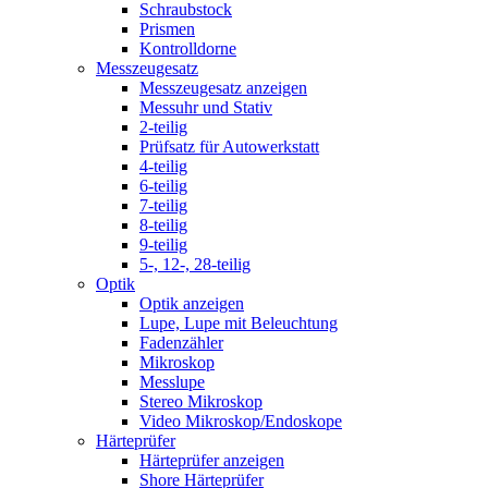
Schraubstock
Prismen
Kontrolldorne
Messzeugesatz
Messzeugesatz anzeigen
Messuhr und Stativ
2-teilig
Prüfsatz für Autowerkstatt
4-teilig
6-teilig
7-teilig
8-teilig
9-teilig
5-, 12-, 28-teilig
Optik
Optik anzeigen
Lupe, Lupe mit Beleuchtung
Fadenzähler
Mikroskop
Messlupe
Stereo Mikroskop
Video Mikroskop/Endoskope
Härteprüfer
Härteprüfer anzeigen
Shore Härteprüfer