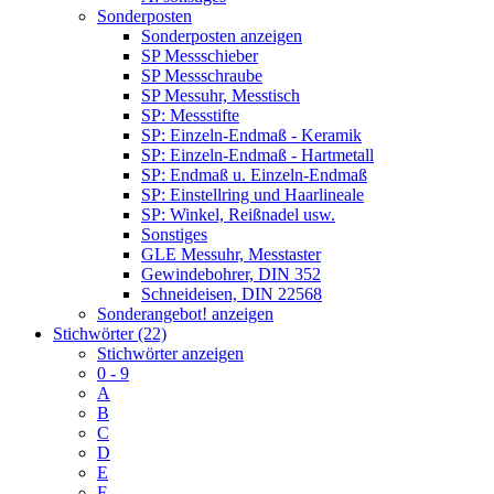
Sonderposten
Sonderposten anzeigen
SP Messschieber
SP Messschraube
SP Messuhr, Messtisch
SP: Messstifte
SP: Einzeln-Endmaß - Keramik
SP: Einzeln-Endmaß - Hartmetall
SP: Endmaß u. Einzeln-Endmaß
SP: Einstellring und Haarlineale
SP: Winkel, Reißnadel usw.
Sonstiges
GLE Messuhr, Messtaster
Gewindebohrer, DIN 352
Schneideisen, DIN 22568
Sonderangebot! anzeigen
Stichwörter (22)
Stichwörter anzeigen
0 - 9
A
B
C
D
E
F