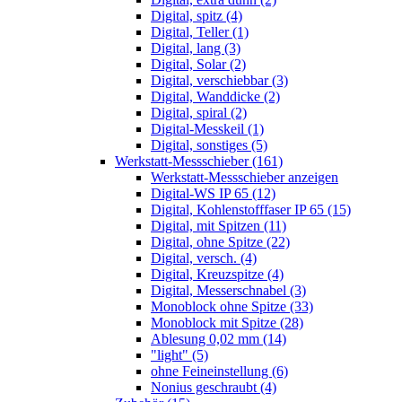
Digital, spitz (4)
Digital, Teller (1)
Digital, lang (3)
Digital, Solar (2)
Digital, verschiebbar (3)
Digital, Wanddicke (2)
Digital, spiral (2)
Digital-Messkeil (1)
Digital, sonstiges (5)
Werkstatt-Messschieber (161)
Werkstatt-Messschieber anzeigen
Digital-WS IP 65 (12)
Digital, Kohlenstofffaser IP 65 (15)
Digital, mit Spitzen (11)
Digital, ohne Spitze (22)
Digital, versch. (4)
Digital, Kreuzspitze (4)
Digital, Messerschnabel (3)
Monoblock ohne Spitze (33)
Monoblock mit Spitze (28)
Ablesung 0,02 mm (14)
"light" (5)
ohne Feineinstellung (6)
Nonius geschraubt (4)