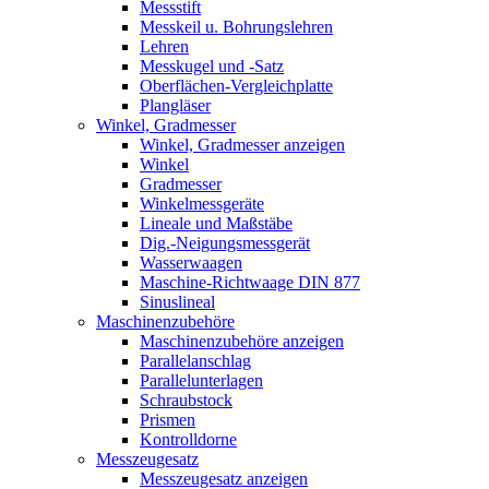
Messstift
Messkeil u. Bohrungslehren
Lehren
Messkugel und -Satz
Oberflächen-Vergleichplatte
Plangläser
Winkel, Gradmesser
Winkel, Gradmesser anzeigen
Winkel
Gradmesser
Winkelmessgeräte
Lineale und Maßstäbe
Dig.-Neigungsmessgerät
Wasserwaagen
Maschine-Richtwaage DIN 877
Sinuslineal
Maschinenzubehöre
Maschinenzubehöre anzeigen
Parallelanschlag
Parallelunterlagen
Schraubstock
Prismen
Kontrolldorne
Messzeugesatz
Messzeugesatz anzeigen