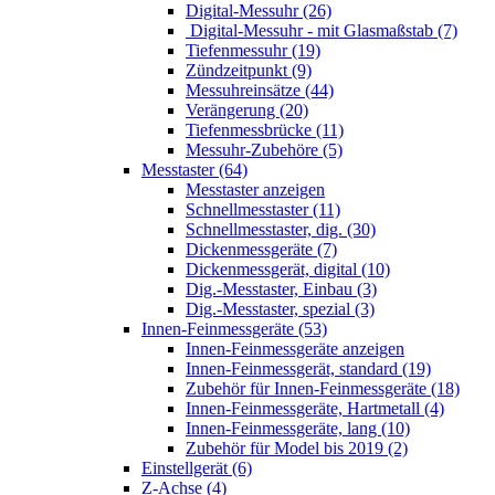
Digital-Messuhr (26)
Digital-Messuhr - mit Glasmaßstab (7)
Tiefenmessuhr (19)
Zündzeitpunkt (9)
Messuhreinsätze (44)
Verängerung (20)
Tiefenmessbrücke (11)
Messuhr-Zubehöre (5)
Messtaster (64)
Messtaster anzeigen
Schnellmesstaster (11)
Schnellmesstaster, dig. (30)
Dickenmessgeräte (7)
Dickenmessgerät, digital (10)
Dig.-Messtaster, Einbau (3)
Dig.-Messtaster, spezial (3)
Innen-Feinmessgeräte (53)
Innen-Feinmessgeräte anzeigen
Innen-Feinmessgerät, standard (19)
Zubehör für Innen-Feinmessgeräte (18)
Innen-Feinmessgeräte, Hartmetall (4)
Innen-Feinmessgeräte, lang (10)
Zubehör für Model bis 2019 (2)
Einstellgerät (6)
Z-Achse (4)