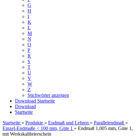
G
H
I
K
L
M
N
O
P
R
S
T
U
V
W
Z
Stichwörter anzeigen
Download
Startseite
Download
Startseite
Startseite
»
Produkte
»
Endmaß und Lehren
»
Parallelendmaß
»
Einzel-Endmaße < 100 mm, Güte 1
»
Endmaß 1,005 mm, Güte 1,
mit Werkskalibrierschein