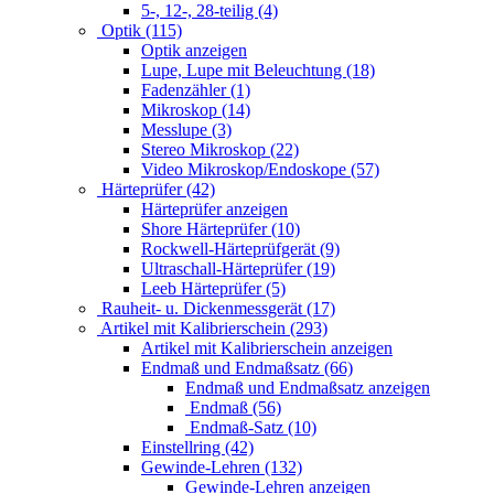
5-, 12-, 28-teilig (4)
Optik (115)
Optik anzeigen
Lupe, Lupe mit Beleuchtung (18)
Fadenzähler (1)
Mikroskop (14)
Messlupe (3)
Stereo Mikroskop (22)
Video Mikroskop/Endoskope (57)
Härteprüfer (42)
Härteprüfer anzeigen
Shore Härteprüfer (10)
Rockwell-Härteprüfgerät (9)
Ultraschall-Härteprüfer (19)
Leeb Härteprüfer (5)
Rauheit- u. Dickenmessgerät (17)
Artikel mit Kalibrierschein (293)
Artikel mit Kalibrierschein anzeigen
Endmaß und Endmaßsatz (66)
Endmaß und Endmaßsatz anzeigen
Endmaß (56)
Endmaß-Satz (10)
Einstellring (42)
Gewinde-Lehren (132)
Gewinde-Lehren anzeigen