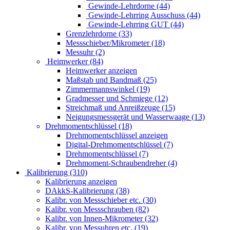
Gewinde-Lehrdorne (44)
Gewinde-Lehrring Ausschuss (44)
Gewinde-Lehrring GUT (44)
Grenzlehrdorne (33)
Messschieber/Mikrometer (18)
Messuhr (2)
Heimwerker (84)
Heimwerker anzeigen
Maßstab und Bandmaß (25)
Zimmermannswinkel (19)
Gradmesser und Schmiege (12)
Streichmaß und Anreißzeuge (15)
Neigungsmessgerät und Wasserwaage (13)
Drehmomentschlüssel (18)
Drehmomentschlüssel anzeigen
Digital-Drehmomentschlüssel (7)
Drehmomentschlüssel (7)
Drehmoment-Schraubendreher (4)
Kalibrierung (310)
Kalibrierung anzeigen
DAkkS-Kalibrierung (38)
Kalibr. von Messschieber etc. (30)
Kalibr. von Messschrauben (82)
Kalibr. von Innen-Mikrometer (32)
Kalibr. von Messuhren etc. (19)