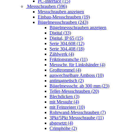
PC-Interface (15)
Messschrauben (596)
Messschrauben anzeigen
Einbau-Messschrauben (19)
Bügelmessschrauben (243)
Bügelmessschrauben anzeigen
Digital (33)
Digital, IP 65 (15)
Serie 304.608 (12)
Serie 304.408 (18)
Zählwerk (4)
Friktionsratsche (11)
Messschr. für Linkshänder (4)
Großtrommel (4)
auswechselbare Amboss (10)
antimagnetisch (2)
Bügelmessschr. ab 300 mm (23)
Teller-Messschrauben (20)
Blechdicken (3)
mit Messuhr (4)
mit Feinzeiger (10)
Rohrwand-Messschrauben (7)
3Pkt/5Pkt Messschraube (11)
abgesetzt (4)
Crimphöhe (2)