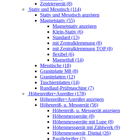
Zentriergerät (8)
Stativ und Messtisch (114)
Stativ und Messtisch anzeigen
Magnetstativ (55)
Magnetstativ anzeigen
Klein-Stativ (6)
Standard (13)
mit Zentralklemmung (8)
mit Zentralklemmung TOP (8)
flexibel (6)
Magnetfuß (14)
Messtische (18)
Granitplatte M8 (8)
Granitplatten (12)
Tuschierplatten (14)
Rundlauf-Prüfmaschine (7)
Höhenreißer+Anreißer (178)
Höhenreißer+Anreißer anzeigen
Höhenreiß- u. Messgerät (56)
Höhenreiß- u. Messgerät anzeigen
Höhenmessgeräte (8)
Höhenmessgeräte mit Lupe (8)
Höhenmessgerät mit Zählwerk (9)
Höhenmessgerät, Digital (26)
Parallelreißer (2)