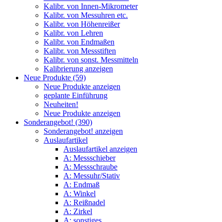
Kalibr. von Innen-Mikrometer
Kalibr. von Messuhren etc.
Kalibr. von Höhenreißer
Kalibr. von Lehren
Kalibr. von Endmaßen
Kalibr. von Messstiften
Kalibr. von sonst. Messmitteln
Kalibrierung anzeigen
Neue Produkte (59)
Neue Produkte anzeigen
geplante Einführung
Neuheiten!
Neue Produkte anzeigen
Sonderangebot! (390)
Sonderangebot! anzeigen
Auslaufartikel
Auslaufartikel anzeigen
A: Messschieber
A: Messschraube
A: Messuhr/Stativ
A: Endmaß
A: Winkel
A: Reißnadel
A: Zirkel
A: sonstiges