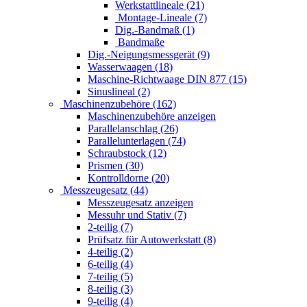
Werkstattlineale (21)
Montage-Lineale (7)
Dig.-Bandmaß (1)
Bandmaße
Dig.-Neigungsmessgerät (9)
Wasserwaagen (18)
Maschine-Richtwaage DIN 877 (15)
Sinuslineal (2)
Maschinenzubehöre (162)
Maschinenzubehöre anzeigen
Parallelanschlag (26)
Parallelunterlagen (74)
Schraubstock (12)
Prismen (30)
Kontrolldorne (20)
Messzeugesatz (44)
Messzeugesatz anzeigen
Messuhr und Stativ (7)
2-teilig (7)
Prüfsatz für Autowerkstatt (8)
4-teilig (2)
6-teilig (4)
7-teilig (5)
8-teilig (3)
9-teilig (4)