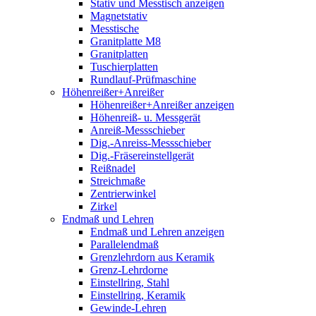
Stativ und Messtisch anzeigen
Magnetstativ
Messtische
Granitplatte M8
Granitplatten
Tuschierplatten
Rundlauf-Prüfmaschine
Höhenreißer+Anreißer
Höhenreißer+Anreißer anzeigen
Höhenreiß- u. Messgerät
Anreiß-Messschieber
Dig.-Anreiss-Messschieber
Dig.-Fräsereinstellgerät
Reißnadel
Streichmaße
Zentrierwinkel
Zirkel
Endmaß und Lehren
Endmaß und Lehren anzeigen
Parallelendmaß
Grenzlehrdorn aus Keramik
Grenz-Lehrdorne
Einstellring, Stahl
Einstellring, Keramik
Gewinde-Lehren