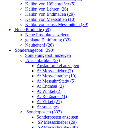
Kalibr. von Höhenreißer (5)
Kalibr. von Lehren (26)
Kalibr. von Endmaßen (29)
Kalibr. von Messstiften (10)
Kalibr. von sonst. Messmitteln (39)
Neue Produkte (59)
Neue Produkte anzeigen
geplante Einführung (33)
Neuheiten! (26)
Sonderangebot! (390)
Sonderangebot! anzeigen
Auslaufartikel (57)
Auslaufartikel anzeigen
A: Messschieber (7)
A: Messschraube (19)
A: Messuhr/Stativ (5)
A: Endmaß (2)
A: Winkel (2)
A: Reißnadel (1)
A: Zirkel (21)
A: sonstiges
Sonderposten (333)
Sonderposten anzeigen
SP Messschieber (29)
SP Messschraube (40)