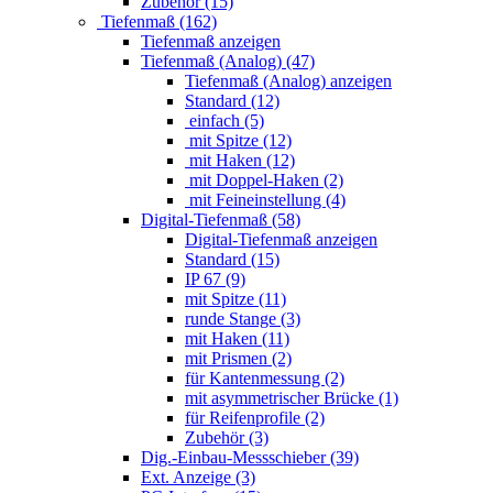
Zubehör (15)
Tiefenmaß (162)
Tiefenmaß anzeigen
Tiefenmaß (Analog) (47)
Tiefenmaß (Analog) anzeigen
Standard (12)
einfach (5)
mit Spitze (12)
mit Haken (12)
mit Doppel-Haken (2)
mit Feineinstellung (4)
Digital-Tiefenmaß (58)
Digital-Tiefenmaß anzeigen
Standard (15)
IP 67 (9)
mit Spitze (11)
runde Stange (3)
mit Haken (11)
mit Prismen (2)
für Kantenmessung (2)
mit asymmetrischer Brücke (1)
für Reifenprofile (2)
Zubehör (3)
Dig.-Einbau-Messschieber (39)
Ext. Anzeige (3)