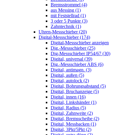
Bremsstrommel (4)
aus Messing (1)
mit Feststellrad (1)
3 oder 5 Punkte (3)
Zahntechnik (1)
Uhren-Messschieber (20)
Digital-Messschieber (174)
Digital-Messschieber anzeigen
Dig.-Messschieber (25)
Dig-Messschieber IP54/67 (30)
Digital, universal (39)
Dig.-Messschieber ABS (6)
Digital, antimagn. (3)
Digital, außen (5)
Digital, autolock (2)
Digital, Bohrungsabstand (5)
Digital, Bruchanzeige (5)
Digital, innen (16)
Digital, Linkshänder (1)
Digital, Radius (5)
Digital, Zahnweite (2)
Digital, Bremsscheibe (2)
Digital, Messbacken (1)
Digital, 3Pkt/5Pkt (2)
Digital, extra dünn (2)