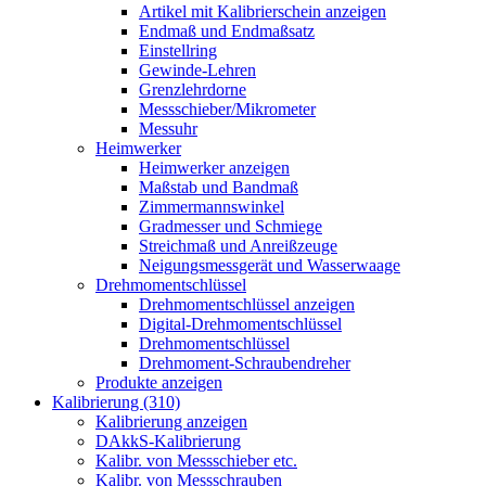
Artikel mit Kalibrierschein anzeigen
Endmaß und Endmaßsatz
Einstellring
Gewinde-Lehren
Grenzlehrdorne
Messschieber/Mikrometer
Messuhr
Heimwerker
Heimwerker anzeigen
Maßstab und Bandmaß
Zimmermannswinkel
Gradmesser und Schmiege
Streichmaß und Anreißzeuge
Neigungsmessgerät und Wasserwaage
Drehmomentschlüssel
Drehmomentschlüssel anzeigen
Digital-Drehmomentschlüssel
Drehmomentschlüssel
Drehmoment-Schraubendreher
Produkte anzeigen
Kalibrierung (310)
Kalibrierung anzeigen
DAkkS-Kalibrierung
Kalibr. von Messschieber etc.
Kalibr. von Messschrauben