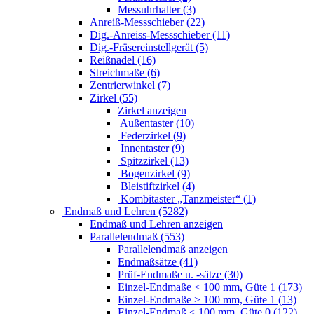
Messuhrhalter (3)
Anreiß-Messschieber (22)
Dig.-Anreiss-Messschieber (11)
Dig.-Fräsereinstellgerät (5)
Reißnadel (16)
Streichmaße (6)
Zentrierwinkel (7)
Zirkel (55)
Zirkel anzeigen
Außentaster (10)
Federzirkel (9)
Innentaster (9)
Spitzzirkel (13)
Bogenzirkel (9)
Bleistiftzirkel (4)
Kombitaster „Tanzmeister“ (1)
Endmaß und Lehren (5282)
Endmaß und Lehren anzeigen
Parallelendmaß (553)
Parallelendmaß anzeigen
Endmaßsätze (41)
Prüf-Endmaße u. -sätze (30)
Einzel-Endmaße < 100 mm, Güte 1 (173)
Einzel-Endmaße > 100 mm, Güte 1 (13)
Einzel-Endmaß < 100 mm, Güte 0 (122)