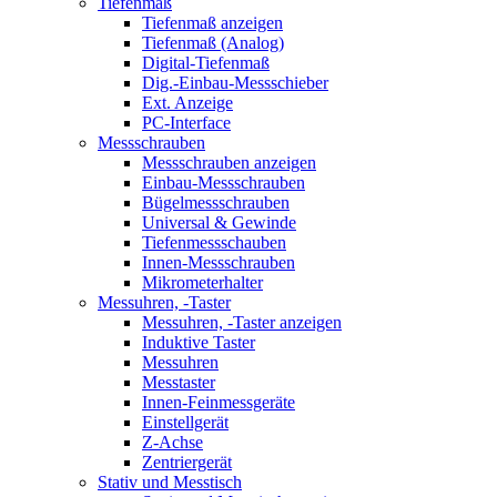
Tiefenmaß
Tiefenmaß anzeigen
Tiefenmaß (Analog)
Digital-Tiefenmaß
Dig.-Einbau-Messschieber
Ext. Anzeige
PC-Interface
Messschrauben
Messschrauben anzeigen
Einbau-Messschrauben
Bügelmessschrauben
Universal & Gewinde
Tiefenmessschauben
Innen-Messschrauben
Mikrometerhalter
Messuhren, -Taster
Messuhren, -Taster anzeigen
Induktive Taster
Messuhren
Messtaster
Innen-Feinmessgeräte
Einstellgerät
Z-Achse
Zentriergerät
Stativ und Messtisch