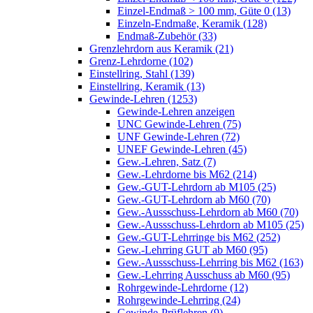
Einzel-Endmaß > 100 mm, Güte 0 (13)
Einzeln-Endmaße, Keramik (128)
Endmaß-Zubehör (33)
Grenzlehrdorn aus Keramik (21)
Grenz-Lehrdorne (102)
Einstellring, Stahl (139)
Einstellring, Keramik (13)
Gewinde-Lehren (1253)
Gewinde-Lehren anzeigen
UNC Gewinde-Lehren (75)
UNF Gewinde-Lehren (72)
UNEF Gewinde-Lehren (45)
Gew.-Lehren, Satz (7)
Gew.-Lehrdorne bis M62 (214)
Gew.-GUT-Lehrdorn ab M105 (25)
Gew.-GUT-Lehrdorn ab M60 (70)
Gew.-Aussschuss-Lehrdorn ab M60 (70)
Gew.-Aussschuss-Lehrdorn ab M105 (25)
Gew.-GUT-Lehrringe bis M62 (252)
Gew.-Lehrring GUT ab M60 (95)
Gew.-Aussschuss-Lehrring bis M62 (163)
Gew.-Lehrring Ausschuss ab M60 (95)
Rohrgewinde-Lehrdorne (12)
Rohrgewinde-Lehrring (24)
Gewinde-Prüflehren (9)