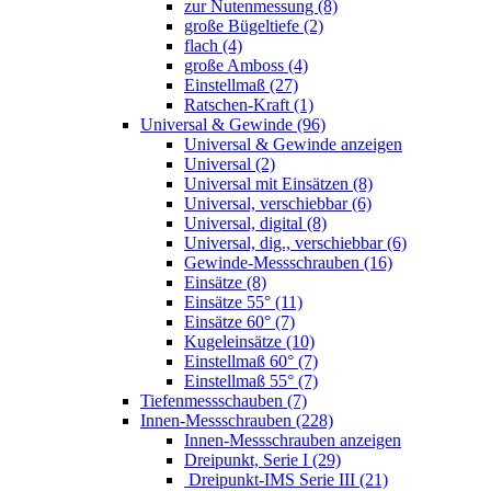
zur Nutenmessung (8)
große Bügeltiefe (2)
flach (4)
große Amboss (4)
Einstellmaß (27)
Ratschen-Kraft (1)
Universal & Gewinde (96)
Universal & Gewinde anzeigen
Universal (2)
Universal mit Einsätzen (8)
Universal, verschiebbar (6)
Universal, digital (8)
Universal, dig., verschiebbar (6)
Gewinde-Messschrauben (16)
Einsätze (8)
Einsätze 55° (11)
Einsätze 60° (7)
Kugeleinsätze (10)
Einstellmaß 60° (7)
Einstellmaß 55° (7)
Tiefenmessschauben (7)
Innen-Messschrauben (228)
Innen-Messschrauben anzeigen
Dreipunkt, Serie I (29)
Dreipunkt-IMS Serie III (21)