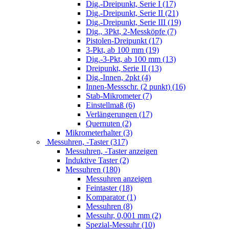
Dig.-Dreipunkt, Serie I (17)
Dig.-Dreipunkt, Serie II (21)
Dig.-Dreipunkt, Serie III (19)
Dig., 3Pkt, 2-Messköpfe (7)
Pistolen-Dreipunkt (17)
3-Pkt, ab 100 mm (19)
Dig.-3-Pkt, ab 100 mm (13)
Dreipunkt, Serie II (13)
Dig.-Innen, 2pkt (4)
Innen-Messschr. (2 punkt) (16)
Stab-Mikrometer (7)
Einstellmaß (6)
Verlängerungen (17)
Quernuten (2)
Mikrometerhalter (3)
Messuhren, -Taster (317)
Messuhren, -Taster anzeigen
Induktive Taster (2)
Messuhren (180)
Messuhren anzeigen
Feintaster (18)
Komparator (1)
Messuhren (8)
Messuhr, 0,001 mm (2)
Spezial-Messuhr (10)