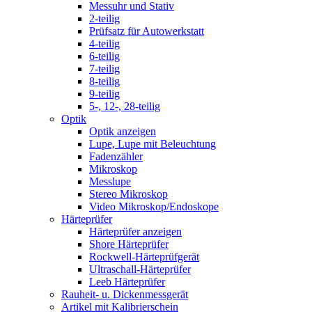
Messuhr und Stativ
2-teilig
Prüfsatz für Autowerkstatt
4-teilig
6-teilig
7-teilig
8-teilig
9-teilig
5-, 12-, 28-teilig
Optik
Optik anzeigen
Lupe, Lupe mit Beleuchtung
Fadenzähler
Mikroskop
Messlupe
Stereo Mikroskop
Video Mikroskop/Endoskope
Härteprüfer
Härteprüfer anzeigen
Shore Härteprüfer
Rockwell-Härteprüfgerät
Ultraschall-Härteprüfer
Leeb Härteprüfer
Rauheit- u. Dickenmessgerät
Artikel mit Kalibrierschein